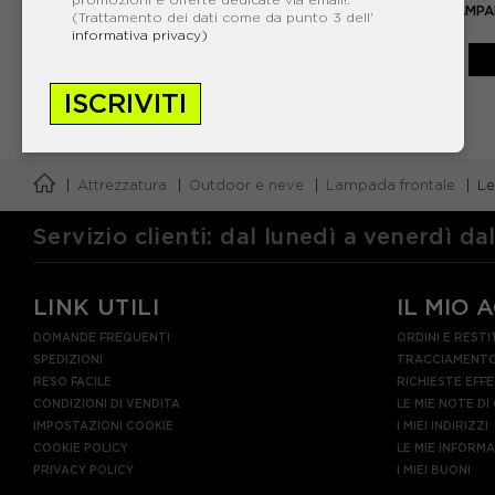
RO
PETZL LAMPADA FRONTALE ACTIK CORE 600
PETZL LAMPA
(Trattamento dei dati come da punto 3 dell'
LUMEN GRIGIO
informativa privacy)
75,00€
ISCRIVITI
Attrezzatura
Outdoor e neve
Lampada frontale
Le
Servizio clienti: dal lunedì a venerdì da
LINK UTILI
IL MIO 
DOMANDE FREQUENTI
ORDINI E RESTI
SPEDIZIONI
TRACCIAMENTO
RESO FACILE
RICHIESTE EFF
CONDIZIONI DI VENDITA
LE MIE NOTE DI
IMPOSTAZIONI COOKIE
I MIEI INDIRIZZI
COOKIE POLICY
LE MIE INFORM
PRIVACY POLICY
I MIEI BUONI