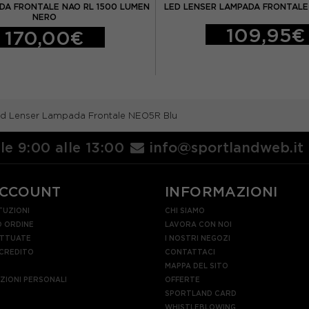
DA FRONTALE NAO RL 1500 LUMEN
LED LENSER LAMPADA FRONTALE
NERO
109,95€
170,00€
d Lenser Lampada Frontale NEO5R Blu
lle 9:00 alle 13:00
info@sportlandweb.it
ACCOUNT
INFORMAZIONI
TUZIONI
CHI SIAMO
 ORDINE
LAVORA CON NOI
ETTUATE
I NOSTRI NEGOZI
 CREDITO
CONTATTACI
MAPPA DEL SITO
AZIONI PERSONALI
OFFERTE
SPORTLAND CARD
WHISTLEBLOWING