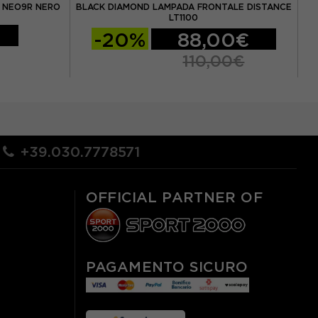
 NEO9R NERO
BLACK DIAMOND LAMPADA FRONTALE DISTANCE
P
LT1100
-20%
88,00€
110,00€
+39.030.7778571
OFFICIAL PARTNER OF
PAGAMENTO SICURO