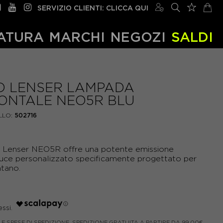
SERVIZIO CLIENTI: CLICCA QUI
ATURA
MARCHI
NEGOZI
SALDI
D LENSER LAMPADA
ONTALE NEO5R BLU
LO:
502716
 Lenser
NEO5R offre una potente emissione
luce personalizzato specificamente progettato per
ntano.
LE SPESE DI SPEDIZIONE. SPEDIZIONE GRATUITA A PARTIRE DA 99,00€