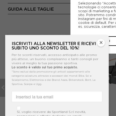
Selezionando "Accetto i
tecnologie ci consenton
GUIDA ALLE TAGLIE
scopi di marketing e f
sito. Potremmo condiv
Instagram per fini di 
cookie di default. Per 
es. sicurezza, caratte
CHIUDI
×
ISCRIVITI ALLA NEWSLETTER E RICEVI
SUBITO UNO SCONTO DEL 10%!
Per te sconti riservati, accesso anticipato alle promo
più attese, un buono compleanno e tanti consigli per
vivere al meglio la tua passione sportiva.
Lo sconto è valido sul tuo primo acquisto.
*Sono esclusi dalla promozione gli articoli appartenenti alle
categorie calzature, attrezzo e accessori dei mondi Bike, Sci e
Scialpinismo, Elettronica e dei Brand Assos, Birkenstock, Bont, La
Sportiva, Scarpa e Ugg.
Si, voglio ricevere da Sportland S.r.l novità,
PETZL
promozioni e offerte dedicate via email!.