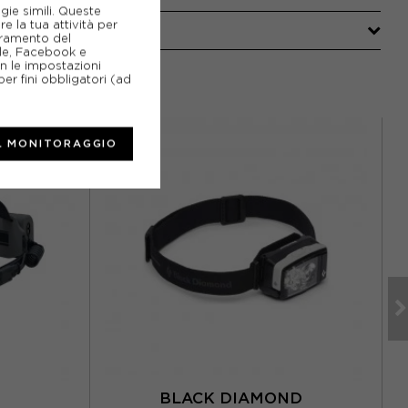
gie simili. Queste
e la tua attività per
ioramento del
gle, Facebook e
on le impostazioni
er fini obbligatori (ad
L MONITORAGGIO
R
BLACK DIAMOND