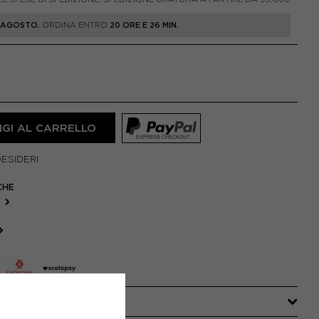
1 AGOSTO.
ORDINA ENTRO
20 ORE E 26 MIN.
GI AL CARRELLO
DESIDERI
CHE
R