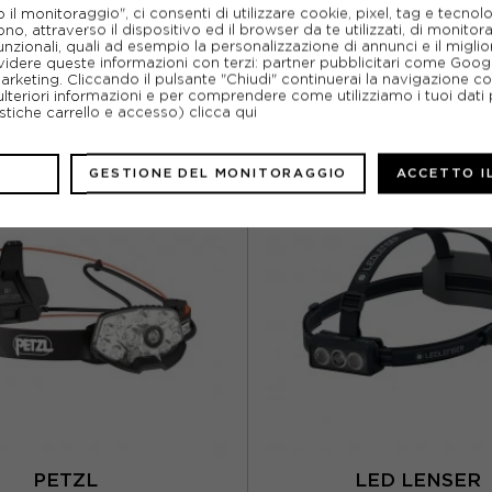
l monitoraggio", ci consenti di utilizzare cookie, pixel, tag e tecnolo
o, attraverso il dispositivo ed il browser da te utilizzati, di monitorar
unzionali, quali ad esempio la personalizzazione di annunci e il migl
idere queste informazioni con terzi: partner pubblicitari come Goo
marketing. Cliccando il pulsante "Chiudi" continuerai la navigazione c
ulteriori informazioni e per comprendere come utilizziamo i tuoi dati p
ristiche carrello e accesso)
clicca qui
CONSIGLIATI DA NOI
GESTIONE DEL MONITORAGGIO
ACCETTO I
PETZL
LED LENSE