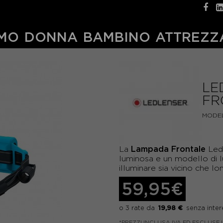
MO
DONNA
BAMBINO
ATTREZZ
LE
FR
MODEL
Lampada Frontale
La
Led
luminosa e un modello di 
illuminare sia vicino che lo
59,95€
19,98 €
*PREZZI INCLUSA IVA ED ESCLUSE 