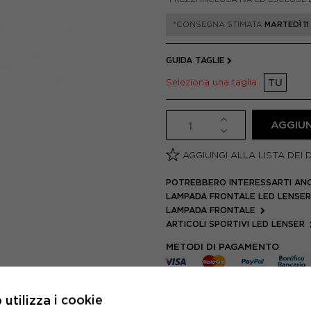
*CONSEGNA STIMATA
MARTEDÌ 1
GUIDA TAGLIE
Seleziona una taglia
TU
AGGIUN
AGGIUNGI ALLA LISTA DEI 
POTREBBERO INTERESSARTI AN
LAMPADA FRONTALE LED LENSE
LAMPADA FRONTALE
ARTICOLI SPORTIVI LED LENSER
METODI DI PAGAMENTO
SCHEDA TECNICA
utilizza i cookie