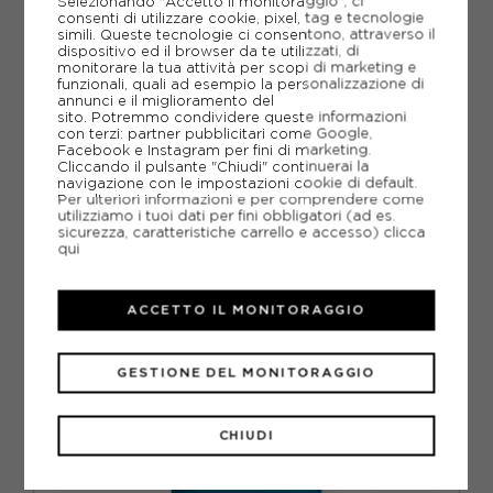
Selezionando "Accetto il monitoraggio", ci
consenti di utilizzare cookie, pixel, tag e tecnologie
simili. Queste tecnologie ci consentono, attraverso il
ACQUISTA
dispositivo ed il browser da te utilizzati, di
monitorare la tua attività per scopi di marketing e
-30%
69,30€
funzionali, quali ad esempio la personalizzazione di
annunci e il miglioramento del
sito. Potremmo condividere queste informazioni
99,00€
con terzi: partner pubblicitari come Google,
Facebook e Instagram per fini di marketing.
Cliccando il pulsante "Chiudi" continuerai la
XS
S
M
L
navigazione con le impostazioni cookie di default.
Per ulteriori informazioni e per comprendere come
utilizziamo i tuoi dati per fini obbligatori (ad es.
sicurezza, caratteristiche carrello e accesso)
clicca
qui
ACCETTO IL MONITORAGGIO
GESTIONE DEL MONITORAGGIO
CHIUDI