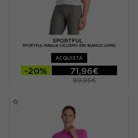
SPORTFUL
SPORTFUL MAGLIA CICLISMO SRK BIANCO UOMO
ACQUISTA
-20%
71,96€
89,95€
S
M
L
XL
XXL