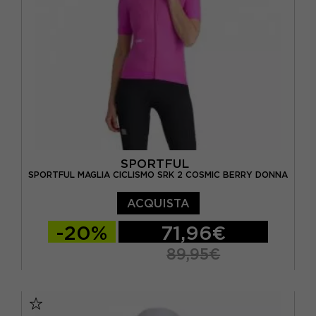
SPORTFUL
SPORTFUL MAGLIA CICLISMO SRK 2 COSMIC BERRY DONNA
ACQUISTA
-20%
71,96€
89,95€
XS
S
M
L