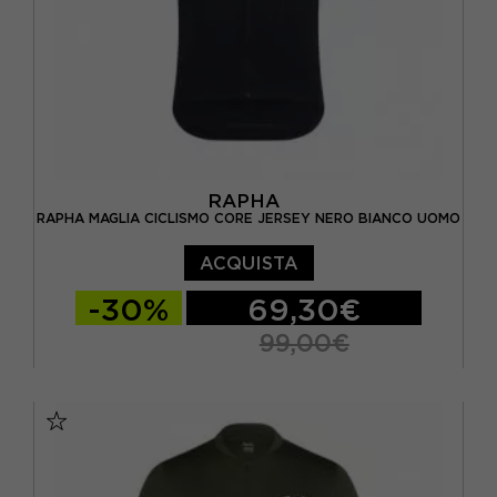
RAPHA
RAPHA MAGLIA CICLISMO CORE JERSEY NERO BIANCO UOMO
ACQUISTA
-30%
69,30€
99,00€
S
M
L
XL
XXL