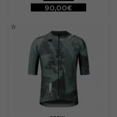
90,00€
S
M
L