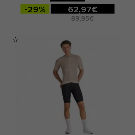
NERO
(19)
-29%
62,97€
ORO
(2)
89,95€
ROSA
(6)
S
M
L
XL
ROSSO
(8)
VERDE
(12)
VIOLA
(3)