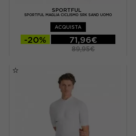
SPORTFUL
SPORTFUL MAGLIA CICLISMO SRK SAND UOMO
ACQUISTA
-20%
71,96€
89,95€
S
M
L
XL
XXL