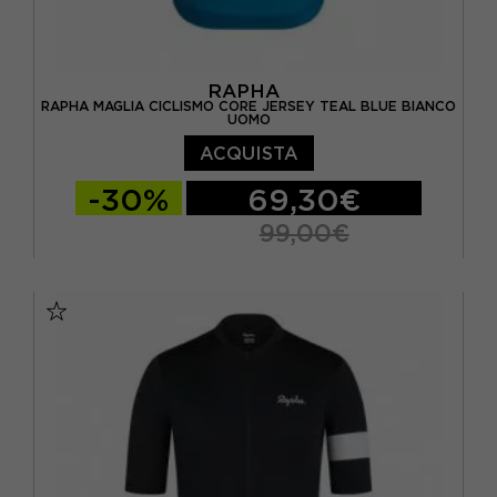
RAPHA
RAPHA MAGLIA CICLISMO CORE JERSEY TEAL BLUE BIANCO
UOMO
ACQUISTA
-30%
69,30€
99,00€
S
M
L
XL