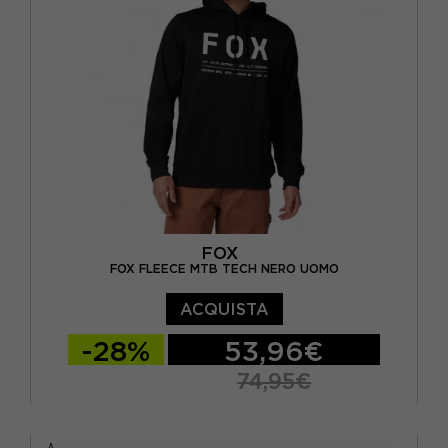
FOX
FOX FLEECE MTB TECH NERO UOMO
ACQUISTA
-28%
53,96€
74,95€
S
M
L
XL