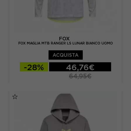
FOX
FOX MAGLIA MTB RANGER LS LUNAR BIANCO UOMO
ACQUISTA
-28%
46,76€
64,95€
S
M
L
XL