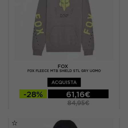
FOX
FOX FLEECE MTB SHIELD STL GRY UOMO
ACQUISTA
-28%
61,16€
84,95€
S
M
L
XL