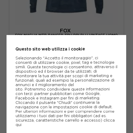
FOX
FOX MAGLIA MTB RANGER TRU DRI BLU VINTAGE UOMO
ACQUISTA
Questo sito web utilizza i cookie
-30%
45,47€
Selezionando "Accetto il monitoraggio", ci
consenti di utilizzare cookie, pixel, tag e tecnologie
simili. Queste tecnologie ci consentono, attraverso il
64,95€
dispositivo ed il browser da te utilizzati, di
monitorare la tua attività per scopi di marketing e
funzionali, quali ad esempio la personalizzazione di
S
M
L
XL
annunci e il miglioramento del
sito. Potremmo condividere queste informazioni
con terzi: partner pubblicitari come Google,
Facebook e Instagram per fini di marketing.
Cliccando il pulsante "Chiudi" continuerai la
navigazione con le impostazioni cookie di default.
Per ulteriori informazioni e per comprendere come
utilizziamo i tuoi dati per fini obbligatori (ad es.
sicurezza, caratteristiche carrello e accesso)
clicca
qui