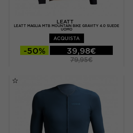
LEATT
LEATT MAGLIA MTB MOUNTAIN BIKE GRAVITY 4.0 SUEDE
UOMO
ACQUISTA
-50%
39,98€
79,95€
XS
S
M
L
XL