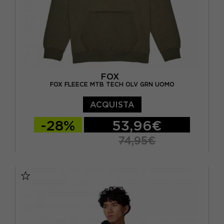
FOX
FOX FLEECE MTB TECH OLV GRN UOMO
ACQUISTA
-28%
53,96€
74,95€
S
M
L
XL