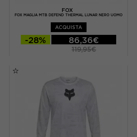
FOX
FOX MAGLIA MTB DEFEND THERMAL LUNAR NERO UOMO
ACQUISTA
-28%
86,36€
119,95€
S
M
L
XL