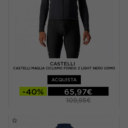
CASTELLI
CASTELLI MAGLIA CICLISMO FONDO 2 LIGHT NERO UOMO
ACQUISTA
-40%
65,97€
109,95€
S
M
L
XL
XXL