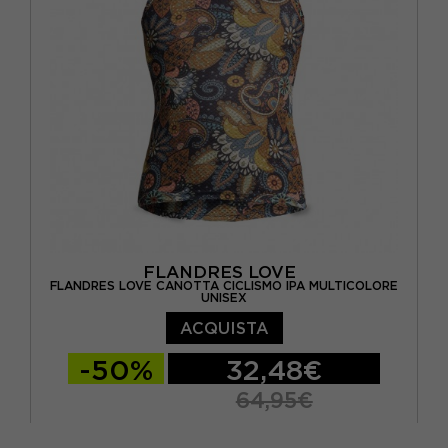
FLANDRES LOVE
FLANDRES LOVE CANOTTA CICLISMO IPA MULTICOLORE
UNISEX
ACQUISTA
-50%
32,48€
64,95€
XS
S
M
L
XL
XXL