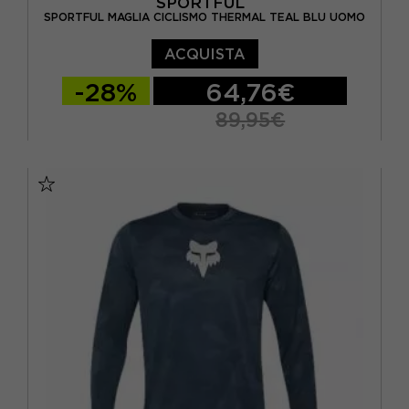
SPORTFUL
SPORTFUL MAGLIA CICLISMO THERMAL TEAL BLU UOMO
ACQUISTA
-28%
64,76€
89,95€
S
M
L
XL
XXL