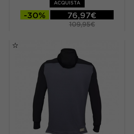
ACQUISTA
-30%
76,97€
109,95€
S
M
L
XL