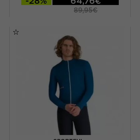
-28%
64,76€
89,95€
XS
S
M
L