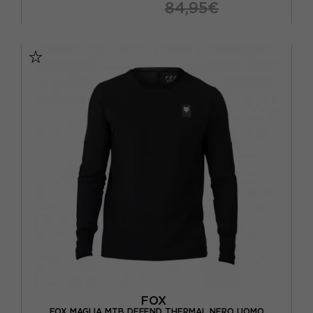
84,95€
S
M
L
XL
FOX
FOX MAGLIA MTB DEFEND THERMAL NERO UOMO