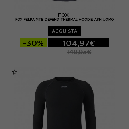
FOX
FOX FELPA MTB DEFEND THERMAL HOODIE ASH UOMO
ACQUISTA
-30%
104,97€
149,95€
S
M
L
XL