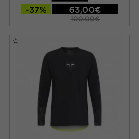
-37%
63,00€
100,00€
S
M
L
XL