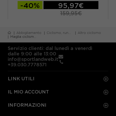
-40%
95,97€
159,95€
S
M
L
XL
XXL
Abbigliamento
Ciclismo, running e piscina
Altro ciclismo
Maglia ciclismo m/lunga
Servizio clienti: dal lunedì a venerdì
dalle 9:00 alle 13:00
info@sportlandweb.it
+39.030.7778571
LINK UTILI
IL MIO ACCOUNT
INFORMAZIONI