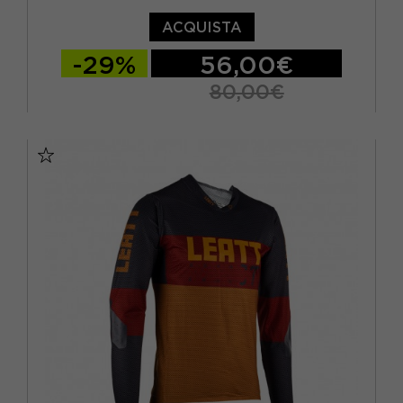
ACQUISTA
-29%
56,00€
80,00€
S
M
L
XL