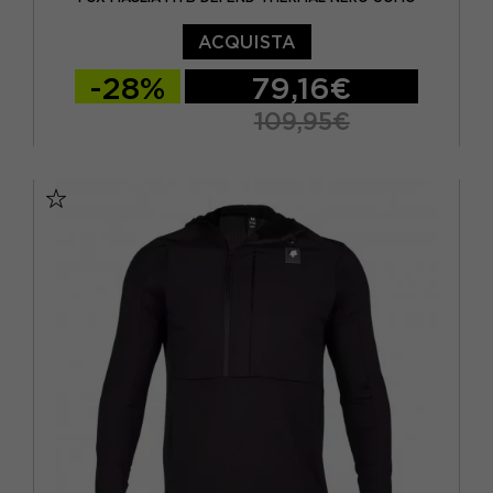
ACQUISTA
-28%
79,16€
109,95€
S
M
L
XL