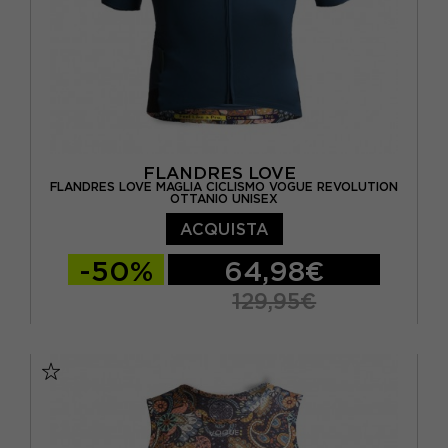
FLANDRES LOVE
FLANDRES LOVE MAGLIA CICLISMO VOGUE REVOLUTION
OTTANIO UNISEX
ACQUISTA
-50%
64,98€
129,95€
XS
S
M
L
XL
XXL