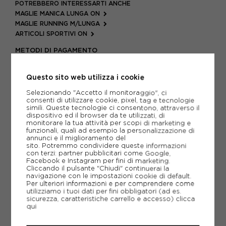
POTREBBERO INTERESSARTI ANCHE
MAGLIE MANICA LUNGA ON
MAGLIE RUNNING M/LUNGA
ARTICOLI SPORTIVI ON
METODI DI PAGAMENTO
Questo sito web utilizza i cookie
PIÙ INFORMAZIONI
Selezionando "Accetto il monitoraggio", ci
consenti di utilizzare cookie, pixel, tag e tecnologie
simili. Queste tecnologie ci consentono, attraverso il
SCHEDA TECNICA
dispositivo ed il browser da te utilizzati, di
monitorare la tua attività per scopi di marketing e
funzionali, quali ad esempio la personalizzazione di
GUIDA ALLE TAGLIE
annunci e il miglioramento del
sito. Potremmo condividere queste informazioni
con terzi: partner pubblicitari come Google,
Facebook e Instagram per fini di marketing.
CONSIGLIATI DA NOI
Cliccando il pulsante "Chiudi" continuerai la
navigazione con le impostazioni cookie di default.
Per ulteriori informazioni e per comprendere come
utilizziamo i tuoi dati per fini obbligatori (ad es.
sicurezza, caratteristiche carrello e accesso)
clicca
qui