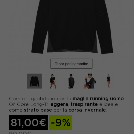
Tocca per ingrandire
maglia running uomo
Comfort quotidiano con la
leggera
traspirante
On Core Long-T:
,
e ideale
strato base
corsa invernale
come
per la
.
81,00€
-9%
90,00€