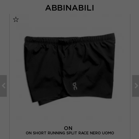
ABBINABILI
VO
ON
UOMO
ON SHORT RUNNING SPLIT RACE NERO UOMO
ON