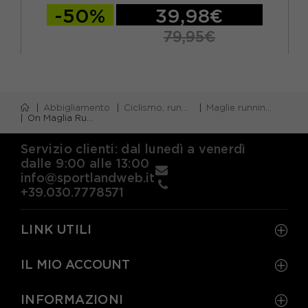
-50%
39,98€
79,95€
Abbigliamento
Ciclismo, running e piscina
Maglie running m/lunga
On Maglia Running Performance Long-T Nero Uomo
Servizio clienti: dal lunedì a venerdì
dalle 9:00 alle 13:00
info@sportlandweb.it
+39.030.7778571
LINK UTILI
IL MIO ACCOUNT
INFORMAZIONI