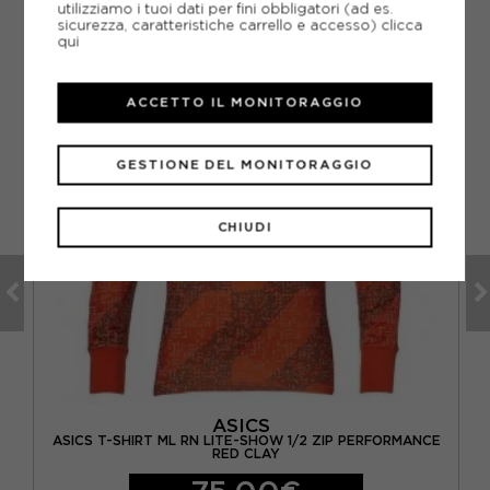
utilizziamo i tuoi dati per fini obbligatori (ad es.
sicurezza, caratteristiche carrello e accesso)
clicca
qui
ACCETTO IL MONITORAGGIO
GESTIONE DEL MONITORAGGIO
CHIUDI
ASICS
O
ASICS T-SHIRT ML RN LITE-SHOW 1/2 ZIP PERFORMANCE
RED CLAY