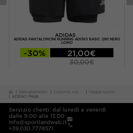
ADIDAS
RPE
ADIDAS PANTALONCINI RUNNING ADI365 BASIC 2IN1 NERO
AD
UOMO
-30%
21,00€
30,00€
Abbigliamento
Ciclismo, running e piscina
Maglie running m/lunga
ADIDAS Maglia Running Adi365 Climawarm Nero Uomo
Servizio clienti: dal lunedì a venerdì
dalle 9:00 alle 13:00
info@sportlandweb.it
+39.030.7778571