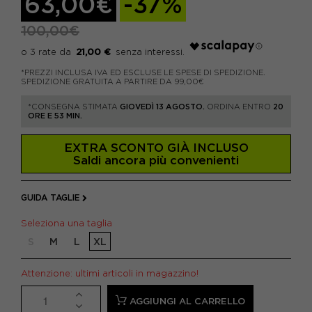
63,00€
-37%
100,00€
21,00 €
*PREZZI INCLUSA IVA ED ESCLUSE LE SPESE DI SPEDIZIONE.
SPEDIZIONE GRATUITA A PARTIRE DA 99,00€
*CONSEGNA STIMATA
GIOVEDÌ 13 AGOSTO.
ORDINA ENTRO
20
ORE E 53 MIN.
EXTRA SCONTO GIÀ INCLUSO
Saldi ancora più convenienti
GUIDA TAGLIE
Seleziona una taglia
S
M
L
XL
Attenzione: ultimi articoli in magazzino!
AGGIUNGI AL CARRELLO