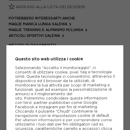
AGGIUNGI ALLA LISTA DEI DESIDERI
POTREBBERO INTERESSARTI ANCHE
MAGLIE MANICA LUNGA SALEWA
MAGLIE TREKKING E ALPINISMO M/LUNGA
ARTICOLI SPORTIVI SALEWA
METODI DI PAGAMENTO
Questo sito web utilizza i cookie
PIÙ INFORMAZIONI
Selezionando "Accetto il monitoraggio", ci
consenti di utilizzare cookie, pixel, tag e tecnologie
simili. Queste tecnologie ci consentono, attraverso il
SCHEDA TECNICA
dispositivo ed il browser da te utilizzati, di
monitorare la tua attività per scopi di marketing e
funzionali, quali ad esempio la personalizzazione di
GUIDA ALLE TAGLIE
annunci e il miglioramento del
sito. Potremmo condividere queste informazioni
con terzi: partner pubblicitari come Google,
Facebook e Instagram per fini di marketing.
Cliccando il pulsante "Chiudi" continuerai la
CONSIGLIATI DA NOI
navigazione con le impostazioni cookie di default.
Per ulteriori informazioni e per comprendere come
utilizziamo i tuoi dati per fini obbligatori (ad es.
sicurezza, caratteristiche carrello e accesso)
clicca