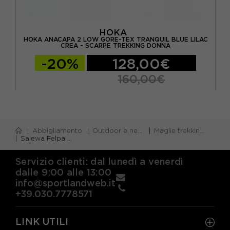
HOKA
UE
HOKA ANACAPA 2 LOW GORE-TEX TRANQUIL BLUE LILAC
HO
CREA - SCARPE TREKKING DONNA
-20%
128,00€
160,00€
Abbigliamento
Outdoor e neve
Maglie trekking e alpinismo m/lunga
Salewa Felpa In Pile Puez Rocca Polarlite Hd Navy Blazer Donna
Servizio clienti: dal lunedì a venerdì
dalle 9:00 alle 13:00
info@sportlandweb.it
+39.030.7778571
LINK UTILI