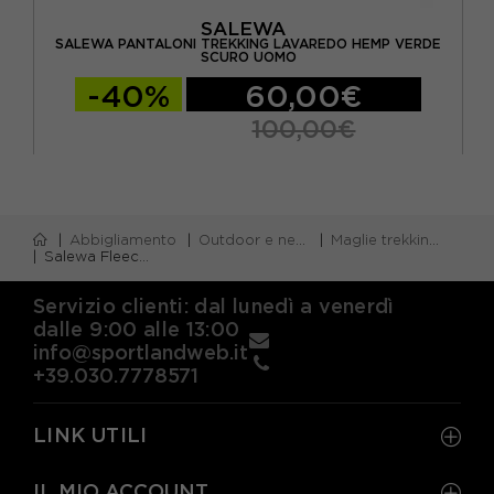
SALEWA
DULE
SALEWA PANTALONI TREKKING LAVAREDO HEMP VERDE
S
SCURO UOMO
-40%
60,00€
100,00€
Abbigliamento
Outdoor e neve
Maglie trekking e alpinismo m/lunga
Salewa Fleece Puez Cammino Verde Uomo
Servizio clienti: dal lunedì a venerdì
dalle 9:00 alle 13:00
info@sportlandweb.it
+39.030.7778571
LINK UTILI
IL MIO ACCOUNT