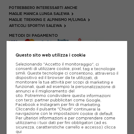
POTREBBERO INTERESSARTI ANCHE
MAGLIE MANICA LUNGA SALEWA
MAGLIE TREKKING E ALPINISMO M/LUNGA
ARTICOLI SPORTIVI SALEWA
METODI DI PAGAMENTO
Questo sito web utilizza i cookie
PIÙ INFORMAZIONI
Selezionando "Accetto il monitoraggio", ci
consenti di utilizzare cookie, pixel, tag e tecnologie
SCHEDA TECNICA
simili. Queste tecnologie ci consentono, attraverso il
dispositivo ed il browser da te utilizzati, di
monitorare la tua attività per scopi di marketing e
GUIDA ALLE TAGLIE
funzionali, quali ad esempio la personalizzazione di
annunci e il miglioramento del
sito. Potremmo condividere queste informazioni
con terzi: partner pubblicitari come Google,
CONSIGLIATI DA NOI
Facebook e Instagram per fini di marketing.
Cliccando il pulsante "Chiudi" continuerai la
navigazione con le impostazioni cookie di default.
Per ulteriori informazioni e per comprendere come
utilizziamo i tuoi dati per fini obbligatori (ad es.
sicurezza, caratteristiche carrello e accesso)
clicca
qui