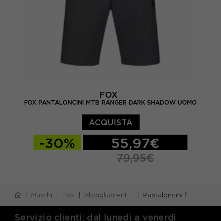
FOX
FOX PANTALONCINI MTB RANGER DARK SHADOW UOMO
ACQUISTA
-30%
55,97€
79,95€
30
32
34
Marchi
Fox
Abbigliamento fox
Pantaloncini fox
Servizio clienti: dal lunedì a venerdì