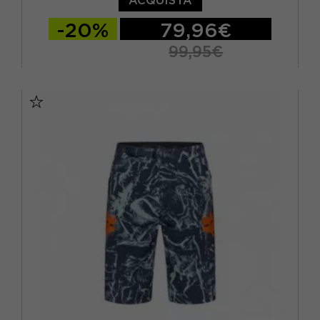
ACQUISTA
-20%
79,96€
99,95€
28
30
32
34
36