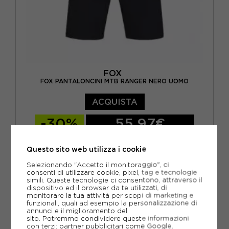
FOX
FOX PANTALONCINI MTB RANGER NERO UOMO
ACQUISTA
-30%
55,97€
79,95€
Questo sito web utilizza i cookie
28
30
32
34
36
Selezionando "Accetto il monitoraggio", ci
consenti di utilizzare cookie, pixel, tag e tecnologie
simili. Queste tecnologie ci consentono, attraverso il
dispositivo ed il browser da te utilizzati, di
monitorare la tua attività per scopi di marketing e
funzionali, quali ad esempio la personalizzazione di
annunci e il miglioramento del
sito. Potremmo condividere queste informazioni
con terzi: partner pubblicitari come Google,