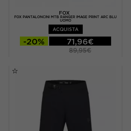
FOX
FOX PANTALONCINI MTB RANGER IMAGE PRINT ARC BLU
UOMO
ACQUISTA
-20%
71,96€
89,95€
30
32
34
36