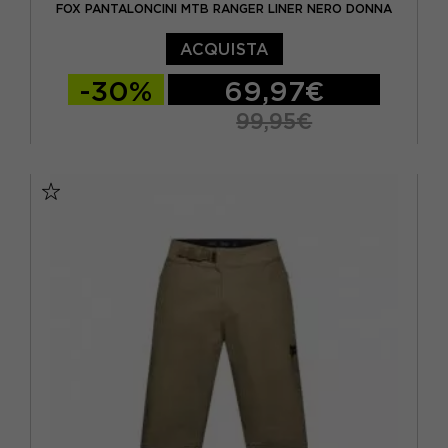
FOX PANTALONCINI MTB RANGER LINER NERO DONNA
ACQUISTA
-30%
69,97€
99,95€
10 / M
4 / S
6 / S
8 / M