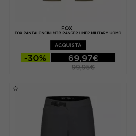
FOX
FOX PANTALONCINI MTB RANGER LINER MILITARY UOMO
ACQUISTA
-30%
69,97€
99,95€
30
32
34