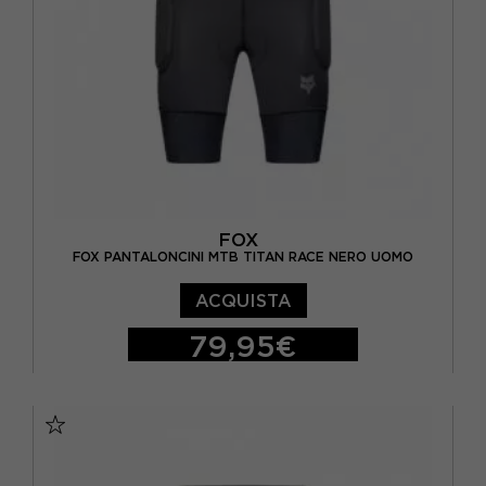
30
(7)
32
(5)
34
(1)
36
(2)
L
(1)
FOX
M
(3)
FOX PANTALONCINI MTB TITAN RACE NERO UOMO
S
(3)
ACQUISTA
79,95€
S
M
L
XL