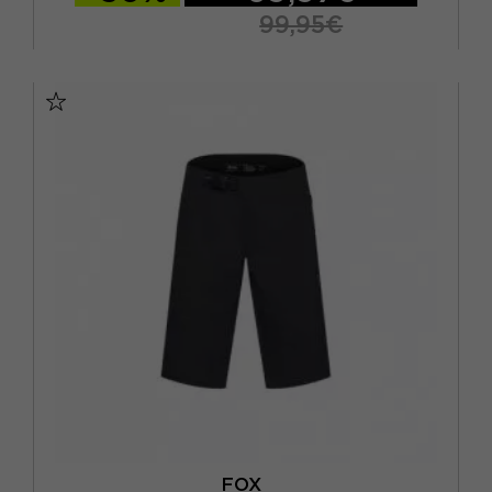
99,95€
28
30
32
34
36
FOX