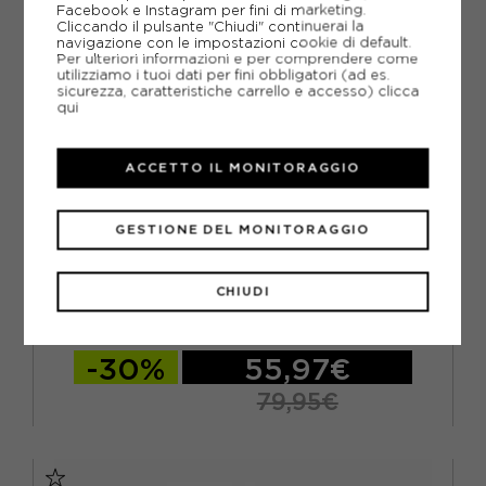
Facebook e Instagram per fini di marketing.
Cliccando il pulsante "Chiudi" continuerai la
navigazione con le impostazioni cookie di default.
Per ulteriori informazioni e per comprendere come
utilizziamo i tuoi dati per fini obbligatori (ad es.
sicurezza, caratteristiche carrello e accesso)
clicca
qui
ACCETTO IL MONITORAGGIO
GESTIONE DEL MONITORAGGIO
FOX
FOX PANTALONCINI MTB RANGER NERO DONNA
CHIUDI
ACQUISTA
-30%
55,97€
79,95€
10 / M
4 / S
6 / S
8 / M