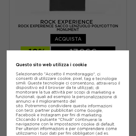
ROCK EXPERIENCE
ROCK EXPERIENCE SACCO LENZUOLO POLYCOTTON
MONUMENT
ACQUISTA
-10%
17,96€
19,95€
Questo sito web utilizza i cookie
TU
Selezionando "Accetto il monitoraggio", ci
consenti di utilizzare cookie, pixel, tag e tecnologie
simili. Queste tecnologie ci consentono, attraverso il
dispositivo ed il browser da te utilizzati, di
monitorare la tua attività per scopi di marketing e
funzionali, quali ad esempio la personalizzazione di
annunci e il miglioramento del
sito. Potremmo condividere queste informazioni
con terzi: partner pubblicitari come Google,
Facebook e Instagram per fini di marketing.
Cliccando il pulsante "Chiudi" continuerai la
navigazione con le impostazioni cookie di default.
Per ulteriori informazioni e per comprendere come
utilizziamo i tuoi dati per fini obbligatori (ad es.