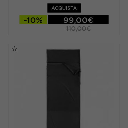
ACQUISTA
-10%
99,00€
110,00€
DX
TU