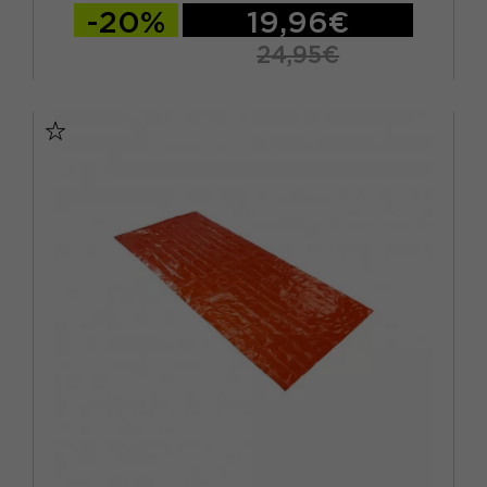
-20%
19,96€
24,95€
TU