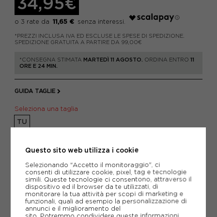
34,95€
11,65 €
*PREZZI INCLUSA IVA ED ESCLUSE LE SPESE DI SPEDIZIONE.
SPEDIZIONE GRATUITA A PARTIRE DA 99,00€
*CONSEGNA STIMATA
MARTEDÌ 11 AGOSTO.
ORDINA ENTRO
11
ORE E 24 MIN.
GUIDA TAGLIE
Seleziona una taglia
TU
Questo sito web utilizza i cookie
AGGIUNGI AL CARRELLO
Selezionando "Accetto il monitoraggio", ci
consenti di utilizzare cookie, pixel, tag e tecnologie
simili. Queste tecnologie ci consentono, attraverso il
dispositivo ed il browser da te utilizzati, di
monitorare la tua attività per scopi di marketing e
AGGIUNGI ALLA LISTA DEI DESIDERI
funzionali, quali ad esempio la personalizzazione di
annunci e il miglioramento del
sito. Potremmo condividere queste informazioni
POTREBBERO INTERESSARTI ANCHE