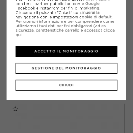
con terzi: partner pubblicitari come Google,
LAMPADA FRONTALE LED LENSER
Facebook e Instagram per fini di marketing.
LAMPADA FRONTALE
Cliccando il pulsante "Chiudi" continuerai la
navigazione con le impostazioni cookie di default.
ARTICOLI SPORTIVI LED LENSER
Per ulteriori informazioni e per comprendere come
utilizziamo i tuoi dati per fini obbligatori (ad es.
METODI DI PAGAMENTO
sicurezza, caratteristiche carrello e accesso)
clicca
qui
PIÙ INFORMAZIONI
ACCETTO IL MONITORAGGIO
SCHEDA TECNICA
GESTIONE DEL MONITORAGGIO
GUIDA ALLE TAGLIE
CHIUDI
CONSIGLIATI DA NOI