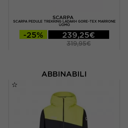
SCARPA
-
SCARPA PEDULE TREKKING LADAKH GORE-TEX MARRONE
UOMO
-25%
239,25€
319,95€
ABBINABILI