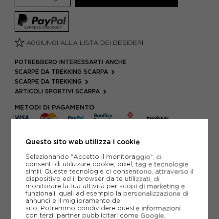
AGGIUNGI ALLA LISTA DEI DESIDERI
POTREBBERO INTERESSARTI ANCHE
SCARPE DA TREKKING SCARPA
SCARPE DA TREKKING
ARTICOLI SPORTIVI SCARPA
METODI DI PAGAMENTO
Questo sito web utilizza i cookie
PIÙ INFORMAZIONI
Selezionando "Accetto il monitoraggio", ci
consenti di utilizzare cookie, pixel, tag e tecnologie
SCHEDA TECNICA
simili. Queste tecnologie ci consentono, attraverso il
dispositivo ed il browser da te utilizzati, di
monitorare la tua attività per scopi di marketing e
GUIDA ALLE TAGLIE
funzionali, quali ad esempio la personalizzazione di
annunci e il miglioramento del
sito. Potremmo condividere queste informazioni
DOMANDE FREQUENTI
con terzi: partner pubblicitari come Google,