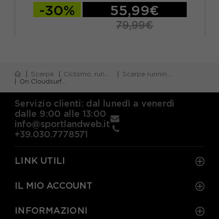
-30%
55,99€
79,99€
Scarpe
Ciclismo, running e piscina
Scarpe running neutre
On Cloudsurfer Next Bianco Grigio - Scarpe Running Uomo
Servizio clienti: dal lunedì a venerdì
dalle 9:00 alle 13:00
info@sportlandweb.it
+39.030.7778571
LINK UTILI
IL MIO ACCOUNT
INFORMAZIONI