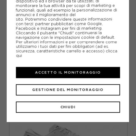
dispositivo ed il browser da te utilizzati, di
monitorare la tua attività per scopi di marketing e
GUIDA ALLE TAGLIE
funzionali, quali ad esempio la personalizzazione di
annunci e il miglioramento del
sito. Potremmo condividere queste informazioni
DOMANDE FREQUENTI
con terzi: partner pubblicitari come Google,
Facebook e Instagram per fini di marketing.
Come ordinare la taglia giusta?
Cliccando il pulsante "Chiudi" continuerai la
navigazione con le impostazioni cookie di default.
Per ulteriori informazioni e per comprendere come
utilizziamo i tuoi dati per fini obbligatori (ad es.
sicurezza, caratteristiche carrello e accesso)
clicca
Come scegliere la misura giusta delle
scarpe ON?
qui
ACCETTO IL MONITORAGGIO
CONSIGLIATI DA NOI
GESTIONE DEL MONITORAGGIO
VO
CHIUDI