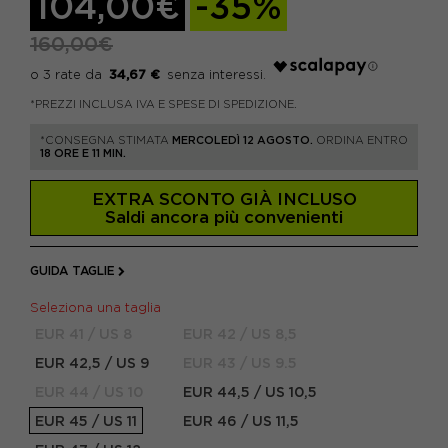
104,00€
-35%
160,00€
34,67 €
*PREZZI INCLUSA IVA E SPESE DI SPEDIZIONE.
*CONSEGNA STIMATA
MERCOLEDÌ 12 AGOSTO.
ORDINA ENTRO
18 ORE E 11 MIN.
EXTRA SCONTO GIÀ INCLUSO
Saldi ancora più convenienti
GUIDA TAGLIE
Seleziona una taglia
EUR 41 / US 8
EUR 42 / US 8,5
EUR 42,5 / US 9
EUR 43 / US 9.5
EUR 44 / US 10
EUR 44,5 / US 10,5
EUR 45 / US 11
EUR 46 / US 11,5