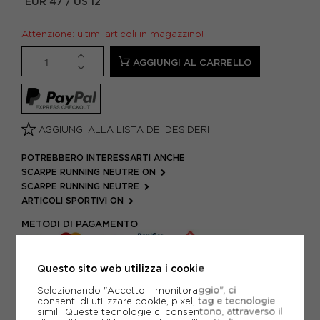
EUR 47 / US 12
Attenzione: ultimi articoli in magazzino!
AGGIUNGI AL CARRELLO
AGGIUNGI ALLA LISTA DEI DESIDERI
POTREBBERO INTERESSARTI ANCHE
SCARPE RUNNING NEUTRE ON
SCARPE RUNNING NEUTRE
ARTICOLI SPORTIVI ON
METODI DI PAGAMENTO
Questo sito web utilizza i cookie
PIÙ INFORMAZIONI
Selezionando "Accetto il monitoraggio", ci
consenti di utilizzare cookie, pixel, tag e tecnologie
SCHEDA TECNICA
simili. Queste tecnologie ci consentono, attraverso il