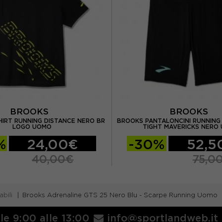
BROOKS
BROOKS
HIRT RUNNING DISTANCE NERO BR
BROOKS PANTALONCINI RUNNING 
LOGO UOMO
TIGHT MAVERICKS NERO
%
24,00€
-30%
52,5
40,00€
75,0
bili
Brooks Adrenaline GTS 25 Nero Blu - Scarpe Running Uomo
lle 9:00 alle 13:00
info@sportlandweb.it