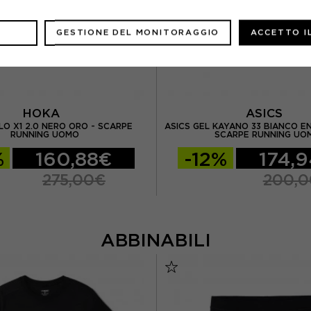
GESTIONE DEL MONITORAGGIO
ACCETTO I
HOKA
ASICS
LO X1 2.0 NERO ORO - SCARPE
ASICS GEL KAYANO 33 BIANCO E
RUNNING UOMO
SCARPE RUNNING UO
%
160,88€
-12%
174,
275,00€
200,
ABBINABILI