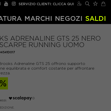
SERVIZIO CLIENTI: CLICCA QUI
ATURA
MARCHI
NEGOZI
SALDI
S ADRENALINE GTS 25 NERO
- SCARPE RUNNING UOMO
04541D017
rooks Adrenaline GTS 25 offrono supporto
ne equilibrata e comfort costante per affrontare
rezza.
2%
PEDIZIONE.