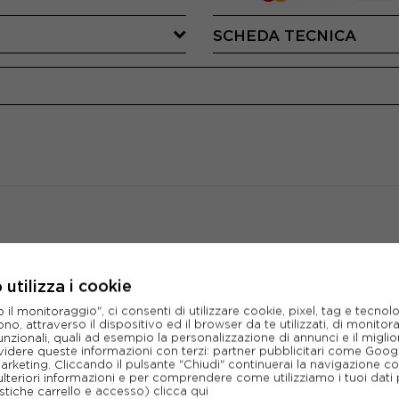
SCHEDA TECNICA
CONSIGLIATI DA NOI
utilizza i cookie
l monitoraggio", ci consenti di utilizzare cookie, pixel, tag e tecnolo
o, attraverso il dispositivo ed il browser da te utilizzati, di monitorar
unzionali, quali ad esempio la personalizzazione di annunci e il migl
idere queste informazioni con terzi: partner pubblicitari come Goo
marketing. Cliccando il pulsante "Chiudi" continuerai la navigazione c
ulteriori informazioni e per comprendere come utilizziamo i tuoi dati p
ristiche carrello e accesso)
clicca qui