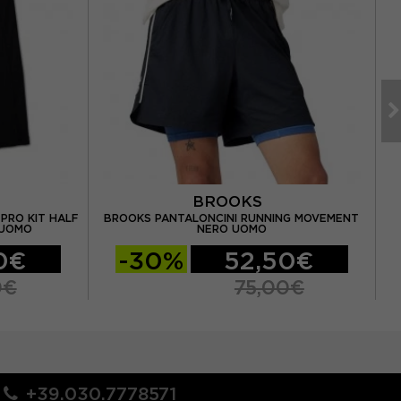
BROOKS
PRO KIT HALF
BROOKS PANTALONCINI RUNNING MOVEMENT
BR
 UOMO
NERO UOMO
0€
-30%
52,50€
0€
75,00€
+39.030.7778571