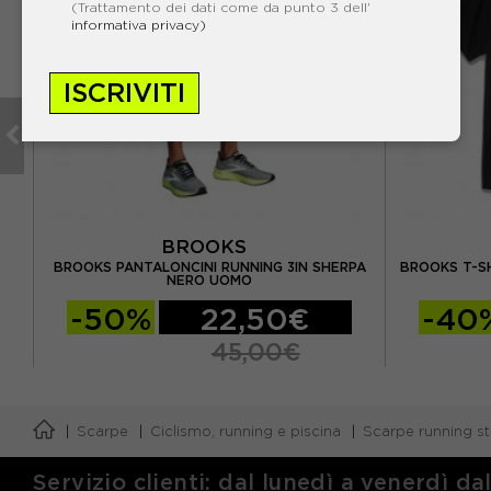
(Trattamento dei dati come da punto 3 dell'
informativa privacy)
ISCRIVITI
BROOKS
BROOKS PANTALONCINI RUNNING 3IN SHERPA
BROOKS T-S
OMO
NERO UOMO
-50%
22,50€
-40
45,00€
Scarpe
Ciclismo, running e piscina
Scarpe running sta
Servizio clienti: dal lunedì a venerdì da