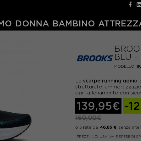
MO
DONNA
BAMBINO
ATTREZZ
BROOK
BLU 
MODELLO:
11
scarpe running uomo
Le
B
strutturato, ammortizzazio
ogni allenamento con sicu
139,95€
-1
160,00€
46,65 €
*PREZZI INCLUSA IVA E SPESE DI S