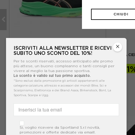
CHIUDI
×
ISCRIVITI ALLA NEWSLETTER E RICEVI
ASICS
SUBITO UNO SCONTO DEL 10%!
 -
ASICS GEL-KAYANO 32 NERO VITAL VERDE -
HOKA CIE
SCARPE RUNNING UOMO
Per te sconti riservati, accesso anticipato alle promo
più attese, un buono compleanno e tanti consigli per
-30%
140,00€
-41
vivere al meglio la tua passione sportiva.
Lo sconto è valido sul tuo primo acquisto.
200,00€
*Sono esclusi dalla promozione gli articoli appartenenti alle
categorie calzature, attrezzo e accessori dei mondi Bike, Sci e
Scialpinismo, Elettronica e dei Brand Assos, Birkenstock, Bont, La
Sportiva, Scarpa e Ugg.
Si, voglio ricevere da Sportland S.r.l novità,
promozioni e offerte dedicate via email!.