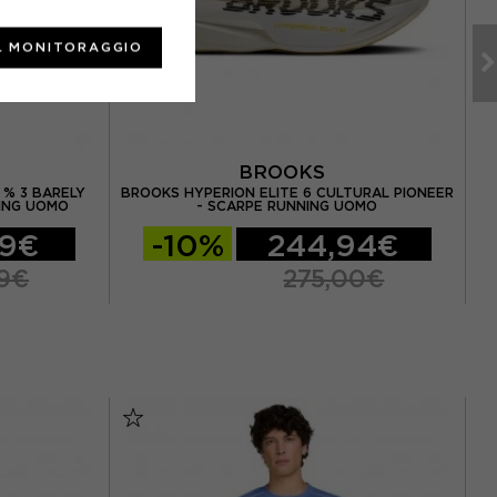
L MONITORAGGIO
BROOKS
 % 3 BARELY
BROOKS HYPERION ELITE 6 CULTURAL PIONEER
ING UOMO
- SCARPE RUNNING UOMO
99€
-10%
244,94€
9€
275,00€