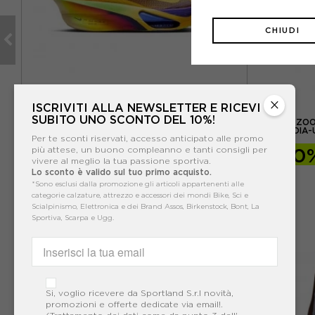
CHIUDI
×
ISCRIVITI ALLA NEWSLETTER E RICEVI
NIKE
SUBITO UNO SCONTO DEL 10%!
I -
NIKE AIR ZOOM ALPHAFLY NEXT % 3 ARANCIONE
NIKE AIR Z
- SCARPE RUNNING UOMO
SEQUOIA-
Per te sconti riservati, accesso anticipato alle promo
-30%
216,99€
-30
più attese, un buono compleanno e tanti consigli per
vivere al meglio la tua passione sportiva.
Lo sconto è valido sul tuo primo acquisto.
309,99€
*Sono esclusi dalla promozione gli articoli appartenenti alle
categorie calzature, attrezzo e accessori dei mondi Bike, Sci e
Scialpinismo, Elettronica e dei Brand Assos, Birkenstock, Bont, La
Sportiva, Scarpa e Ugg.
Si, voglio ricevere da Sportland S.r.l novità,
promozioni e offerte dedicate via email!.