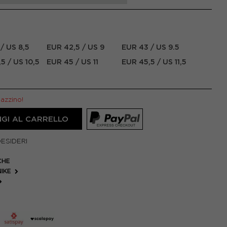
/ US 8,5
EUR 42,5 / US 9
EUR 43 / US 9.5
5 / US 10,5
EUR 45 / US 11
EUR 45,5 / US 11,5
gazzino!
GI AL CARRELLO
DESIDERI
CHE
NIKE