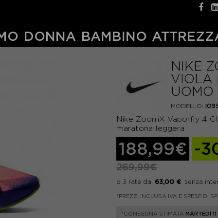
MO
DONNA
BAMBINO
ATTREZZ
NIKE 
VIOLA
UOMO
MODELLO:
IO9
Nike ZoomX Vaporfly 4 Gl
maratona leggera.
188,99€
-3
269,99€
63,00 €
*PREZZI INCLUSA IVA E SPESE DI S
*CONSEGNA STIMATA
MARTEDÌ 1