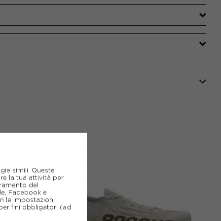
gie simili. Queste
e la tua attività per
ioramento del
gle, Facebook e
on le impostazioni
er fini obbligatori (ad