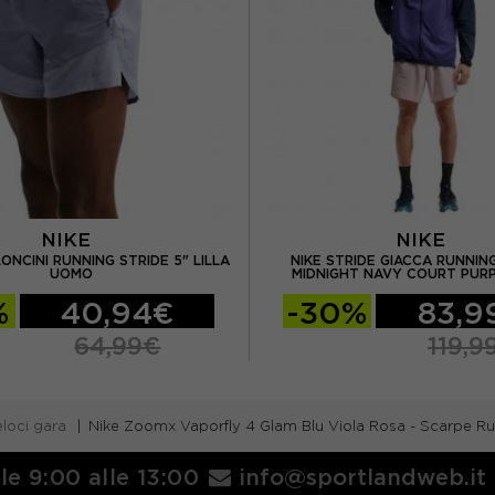
NIKE
NIKE
ONCINI RUNNING STRIDE 5" LILLA
NIKE STRIDE GIACCA RUNNI
UOMO
MIDNIGHT NAVY COURT PUR
%
40,94€
-30%
83,9
64,99€
119,9
loci gara
Nike Zoomx Vaporfly 4 Glam Blu Viola Rosa - Scarpe 
lle 9:00 alle 13:00
info@sportlandweb.it