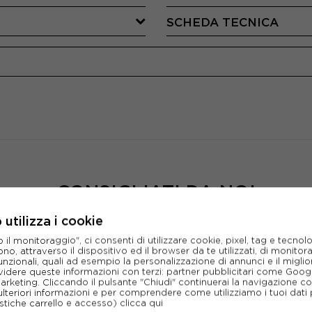
SCHEDA TECNICA
CONSIGLIATI DA NOI
utilizza i cookie
l monitoraggio", ci consenti di utilizzare cookie, pixel, tag e tecnolo
o, attraverso il dispositivo ed il browser da te utilizzati, di monitorar
unzionali, quali ad esempio la personalizzazione di annunci e il migl
idere queste informazioni con terzi: partner pubblicitari come Goo
marketing. Cliccando il pulsante "Chiudi" continuerai la navigazione c
ulteriori informazioni e per comprendere come utilizziamo i tuoi dati p
ristiche carrello e accesso)
clicca qui