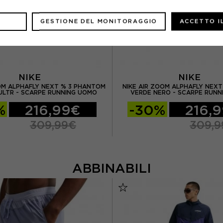
GESTIONE DEL MONITORAGGIO
ACCETTO I
NIKE
NIKE
OOM ALPHAFLY NEXT % 3 PHANTOM
NIKE AIR ZOOM ALPHAFLY NEXT
ULTR - SCARPE RUNNING UOMO
VERDE NERO - SCARPE RUNN
%
216,99€
-30%
216,
309,99€
309,9
ABBINABILI