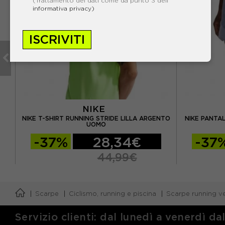
(Trattamento dei dati come da punto 3 dell'
informativa privacy)
ISCRIVITI
NIKE
NT
NIKE T-SHIRT RUNNING STRIDE LILLA ARGENTO
NIKE PANTAL
UOMO
-37%
28,34€
-37
44,99€
Scarpe
Ciclismo, running e piscina
Scarpe running ve
Servizio clienti: dal lunedì a venerdì da