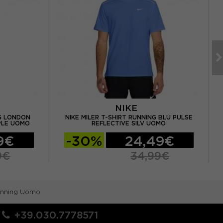
NIKE
NG LONDON
NIKE MILER T-SHIRT RUNNING BLU PULSE
NI
PLE UOMO
REFLECTIVE SILV UOMO
9€
-30%
24,49€
9€
34,99€
Running Uomo
+39.030.7778571