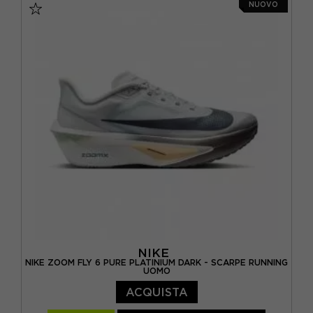
NUOVO
EUR 42,5 / US 9
EUR 43,5 / US 9,5
EUR 44 / US 10
EUR 44,5 / US 10,5
EUR 45 / US 11
EUR 46 / US 11,5
EUR 46,5 / US 12
NIKE
NIKE ZOOM FLY 6 PURE PLATINIUM DARK - SCARPE RUNNING
UOMO
ACQUISTA