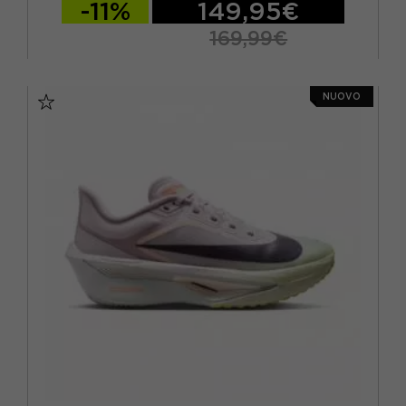
-11%
149,95€
169,99€
EUR 41 / US 8
EUR 42 / US 8,5
NUOVO
EUR 42,5 / US 9
EUR 43 / US 9.5
EUR 44 / US 10
EUR 44,5 / US 10,5
EUR 45 / US 11
EUR 45,5 / US 11,5
EUR 46 / US 12