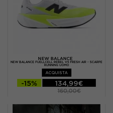
NEW BALANCE
NEW BALANCE FUELLCELL REBEL V5 FRESH AIR - SCARPE
RUNNING UOMO
ACQUISTA
-15%
134,99€
160,00€
EUR 41.5 / US 8
EUR 42 / US 8.5
EUR 42.5 / US 9
EUR 43 / US 9.5