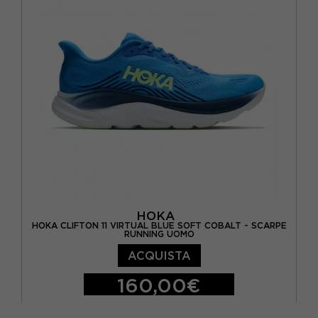
EUR 40 2/3 / US 8.5
EUR 41 1/3 / US 9
EUR 42 / US 9.5
EUR 42 2/3 / US 10
HOKA
HOKA CLIFTON 11 VIRTUAL BLUE SOFT COBALT - SCARPE
RUNNING UOMO
ACQUISTA
160,00€
EUR 41 1/3 / US 8
EUR 42 / US 8.5