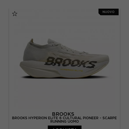
EUR 41 / US 8
EUR 42 / US 8,5
NUOVO
EUR 42,5 / US 9
EUR 43 / US 9,5
EUR 44 / US 10
EUR 44,5 / US 10,5
EUR 45 / US 11
EUR 45,5 / US 11,5
EUR 46 / US 12
BROOKS
BROOKS HYPERION ELITE 6 CULTURAL PIONEER - SCARPE
RUNNING UOMO