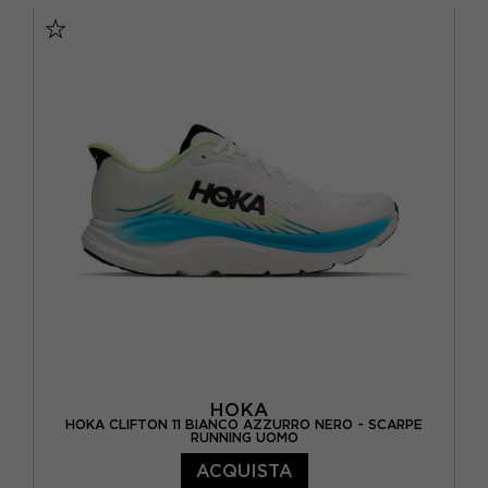
EUR 42 2/3 / US 9
EUR 43 1/3 / US 9.5
EUR 44 / US 10
EUR 44 2/3 / US 10.5
EUR 45 1/3 / US 11
EUR 46 / US 11.5
EUR 46 2/3 / US 12
HOKA
HOKA CLIFTON 11 BIANCO AZZURRO NERO - SCARPE
RUNNING UOMO
ACQUISTA