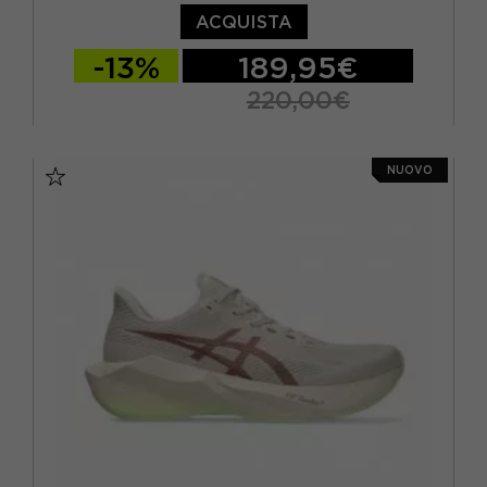
ACQUISTA
-13%
189,95€
220,00€
EUR 41,5 / US 8
EUR 42 / US 8,5
NUOVO
EUR 42,5 / US 9
EUR 43,5 / US 9,5
EUR 44 / US 10
EUR 44,5 / US 10,5
EUR 45 / US 11
EUR 46 / US 11,5