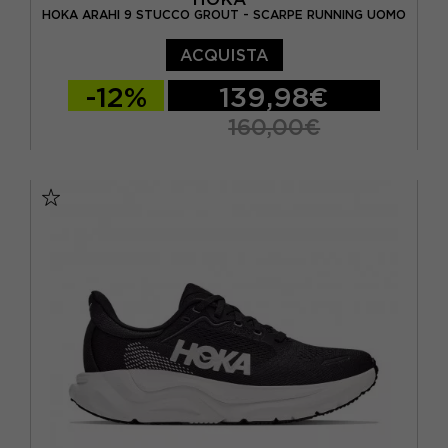
HOKA ARAHI 9 STUCCO GROUT - SCARPE RUNNING UOMO
ACQUISTA
-12%
139,98€
160,00€
EUR 41 1/3 / US 8
EUR 42 / US 8.5
EUR 42 2/3 / US 9
EUR 43 1/3 / US 9.5
EUR 44 / US 10
EUR 44 2/3 / US 10.5
EUR 45 1/3 / US 11
EUR 46 / US 11.5
EUR 46 2/3 / US 12