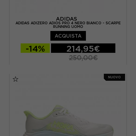
ADIDAS
ADIDAS ADIZERO ADIOS PRO 4 NERO BIANCO - SCARPE
RUNNING UOMO
ACQUISTA
-14%
214,95€
250,00€
EUR 41 1/3 / UK 7,5
EUR 42 / UK 8
NUOVO
EUR 42 2/3 / UK 8,5
EUR 43 1/3 / UK 9
EUR 44 / UK 9,5
EUR 44 2/3 / UK 10
EUR 45 1/3 / UK 10,5
EUR 46 / UK 11