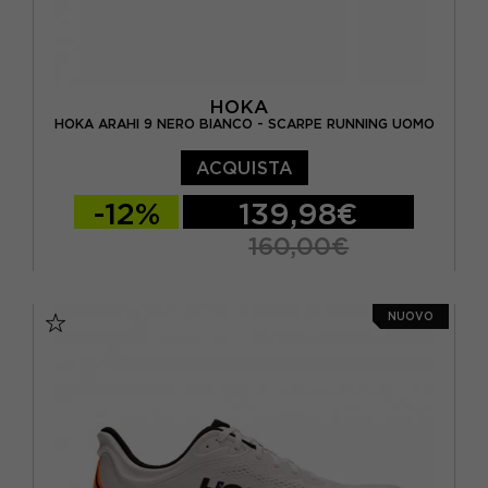
HOKA
HOKA ARAHI 9 NERO BIANCO - SCARPE RUNNING UOMO
ACQUISTA
-12%
139,98€
160,00€
EUR 41 1/3 / US 8
EUR 42 / US 8.5
NUOVO
EUR 42 2/3 / US 9
EUR 43 1/3 / US 9.5
EUR 44 / US 10
EUR 44 2/3 / US 10.5
EUR 45 1/3 / US 11
EUR 46 2/3 / US 12