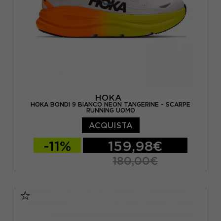
HOKA
HOKA BONDI 9 BIANCO NEON TANGERINE - SCARPE
RUNNING UOMO
ACQUISTA
-11%
159,98€
180,00€
EUR 41 1/3 / US 8
EUR 42 / US 8.5
EUR 42 2/3 / US 9
EUR 43 1/3 / US 9.5
EUR 44 / US 10
EUR 44 2/3 / US 10.5