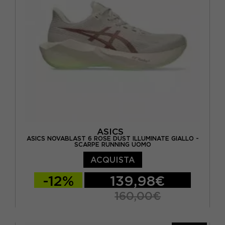
EUR 46,5 / US 12
ASICS
ASICS NOVABLAST 6 ROSE DUST ILLUMINATE GIALLO -
SCARPE RUNNING UOMO
ACQUISTA
-12%
139,98€
160,00€
EUR 41,5 / US 8
EUR 42 / US 8,5