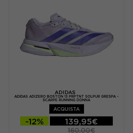
EUR 44 / US 10
EUR 44,5 / US 10,5
EUR 45 / US 11
EUR 45,5 / US 11,5
EUR 46 / US 12
ADIDAS
ADIDAS ADIZERO BOSTON 13 PRPTNT SOLPUR GRESPA -
SCARPE RUNNING DONNA
ACQUISTA
-12%
139,95€
160,00€