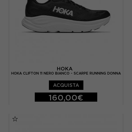
EUR 42 / US 9.5
EUR 42 2/3 / US 10
HOKA
HOKA CLIFTON 11 NERO BIANCO - SCARPE RUNNING DONNA
ACQUISTA
160,00€
EUR 38 / US 6.5
EUR 38 2/3 / US 7
EUR 39 1/3 / US 7.5
EUR 40 / US 8