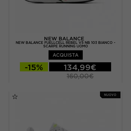
NEW BALANCE
NEW BALANCE FUELLCELL REBEL V5 NB 103 BIANCO -
SCARPE RUNNING UOMO
ACQUISTA
-15%
134,99€
160,00€
EUR 41.5 / US 8
EUR 42 / US 8.5
NUOVO
EUR 42.5 / US 9
EUR 43 / US 9.5
EUR 44 / US 10
EUR 44.5 / US 10.5
EUR 45 / US 11
EUR 45.5 / US 11.5