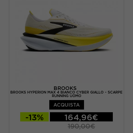
EUR 45 1/3 / US 11
EUR 46 / US 11.5
EUR 46 2/3 / US 12
BROOKS
BROOKS HYPERION MAX 4 BIANCO CYBER GIALLO - SCARPE
RUNNING UOMO
ACQUISTA
-13%
164,96€
190,00€