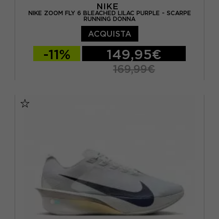
NIKE
NIKE ZOOM FLY 6 BLEACHED LILAC PURPLE - SCARPE
RUNNING DONNA
ACQUISTA
-11%
149,95€
169,99€
EUR 38 / US 7
EUR 38,5 / US 7,5
EUR 39 / US 8
EUR 40 / US 8,5
EUR 40,5 / US 9
EUR 41 / US 9,5
EUR 42 / US 10