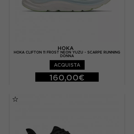
HOKA
HOKA CLIFTON 11 FROST NEON YUZU - SCARPE RUNNING
DONNA
ACQUISTA
160,00€
EUR 36 2/3 / US 5.5
EUR 37 1/3 / US 6
EUR 38 / US 6.5
EUR 38 2/3 / US 7
EUR 39 1/3 / US 7.5
EUR 40 / US 8
EUR 40 2/3 / US 8.5
EUR 41 1/3 / US 9