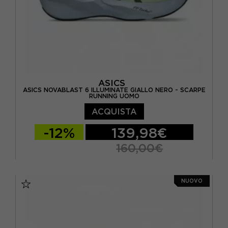
ASICS
ASICS NOVABLAST 6 ILLUMINATE GIALLO NERO - SCARPE
RUNNING UOMO
ACQUISTA
-12%
139,98€
160,00€
EUR 41,5 / US 8
EUR 42 / US 8,5
NUOVO
EUR 42,5 / US 9
EUR 43,5 / US 9,5
EUR 44 / US 10
EUR 44,5 / US 10,5
EUR 45 / US 11
EUR 46 / US 11,5