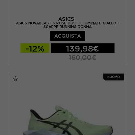
ASICS
ASICS NOVABLAST 6 ROSE DUST ILLUMINATE GIALLO -
SCARPE RUNNING DONNA
ACQUISTA
-12%
139,98€
160,00€
EUR 37,5 / US 6,5
EUR 38 / US 7
NUOVO
EUR 39 / US 7,5
EUR 39,5 / US 8
EUR 40 / US 8,5
EUR 40,5 / US 9
EUR 41,5 / US 9,5
EUR 42 / US 10