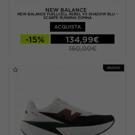
NEW BALANCE
NEW BALANCE FUELLCELL REBEL V5 SHADOW BLU -
SCARPE RUNNING DONNA
ACQUISTA
-15%
134,99€
160,00€
EUR 36 / US 5.5
EUR 36.5 / US 6
NUOVO
EUR 37 / US 6.5
EUR 37.5 / US 7
EUR 38 / US 7.5
EUR 39 / US 8
EUR 40 / US 8.5
EUR 40.5 / US 9
EUR 41 / US 9.5
EUR 41.5 / US 10
EUR 42,5 / US 10,5