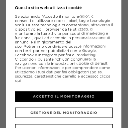
Questo sito web utilizza i cookie
Attenzione: ultimi articoli in magazzino!
Selezionando "Accetto il monitoraggio", ci
consenti di utilizzare cookie, pixel, tag e tecnologie
AGGIUNGI AL CARRELLO
simili. Queste tecnologie ci consentono, attraverso il
dispositivo ed il browser da te utilizzati, di
monitorare la tua attività per scopi di marketing e
funzionali, quali ad esempio la personalizzazione di
annunci e il miglioramento del
sito. Potremmo condividere queste informazioni
con terzi: partner pubblicitari come Google,
AGGIUNGI ALLA LISTA DEI DESIDERI
Facebook e Instagram per fini di marketing.
Cliccando il pulsante "Chiudi" continuerai la
POTREBBERO INTERESSARTI ANCHE
navigazione con le impostazioni cookie di default.
Per ulteriori informazioni e per comprendere come
SCARPE RUNNING VELOCI GARA NIKE
utilizziamo i tuoi dati per fini obbligatori (ad es.
SCARPE RUNNING VELOCI GARA
sicurezza, caratteristiche carrello e accesso)
clicca
ARTICOLI SPORTIVI NIKE
qui
METODI DI PAGAMENTO
ACCETTO IL MONITORAGGIO
PIÙ INFORMAZIONI
GESTIONE DEL MONITORAGGIO
SCHEDA TECNICA