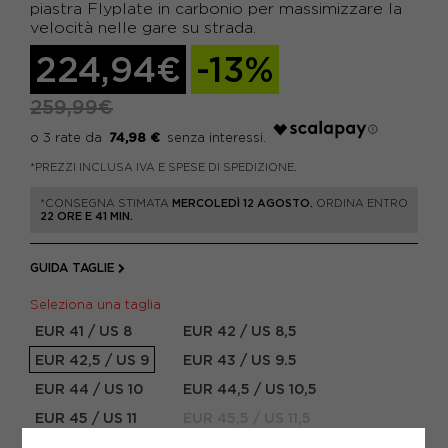
piastra Flyplate in carbonio per massimizzare la
velocità nelle gare su strada.
224,94€
-13%
259,99€
74,98 €
*PREZZI INCLUSA IVA E SPESE DI SPEDIZIONE.
*CONSEGNA STIMATA
MERCOLEDÌ 12 AGOSTO.
ORDINA ENTRO
22 ORE E 41 MIN.
GUIDA TAGLIE
Seleziona una taglia
EUR 41 / US 8
EUR 42 / US 8,5
EUR 42,5 / US 9
EUR 43 / US 9.5
EUR 44 / US 10
EUR 44,5 / US 10,5
EUR 45 / US 11
EUR 45,5 / US 11,5
EUR 46 / US 12