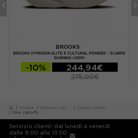
BROOKS
BROOKS HYPERION ELITE 6 CULTURAL PIONEER - SCARPE
RUNNING UOMO
-10%
244,94€
275,00€
Scarpe
Ciclismo, running e piscina
Scarpe running veloci gara
Nike Vaporfly Next 4 Spruce Aura Dark - Scarpe Running Uomo
Servizio clienti: dal lunedì a venerdì
dalle 9:00 alle 13:00