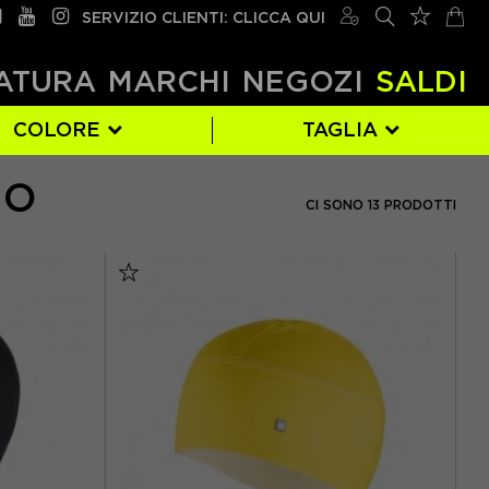
SERVIZIO CLIENTI: CLICCA QUI
ATURA
MARCHI
NEGOZI
SALDI
COLORE
TAGLIA
MO
ENDURA
ROSSO
S/M
(1)
(1)
(1)
CI SONO 13 PRODOTTI