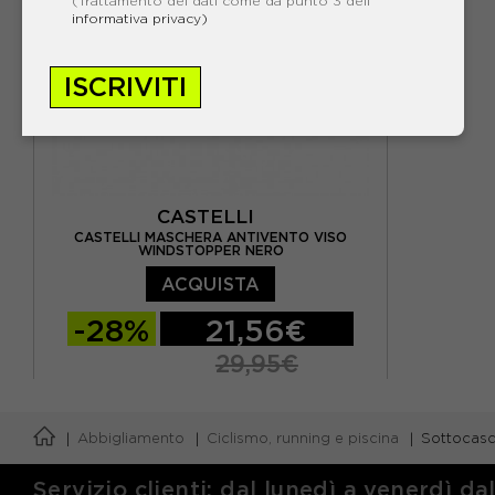
(Trattamento dei dati come da punto 3 dell'
informativa privacy)
ISCRIVITI
CASTELLI
CASTELLI MASCHERA ANTIVENTO VISO
WINDSTOPPER NERO
ACQUISTA
-28%
21,56€
29,95€
TU
Abbigliamento
Ciclismo, running e piscina
Sottocasc
Servizio clienti: dal lunedì a venerdì da