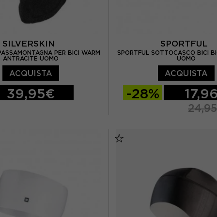
SILVERSKIN
SPORTFUL
 PASSAMONTAGNA PER BICI WARM
SPORTFUL SOTTOCASCO BICI BI
ANTRACITE UOMO
UOMO
ACQUISTA
ACQUISTA
39,95€
-28%
17,9
24,9
TU