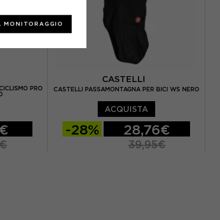
L MONITORAGGIO
CASTELLI
CICLISMO PRO
CASTELLI PASSAMONTAGNA PER BICI WS NERO
O
ACQUISTA
7€
-28%
28,76€
5€
39,95€
TU