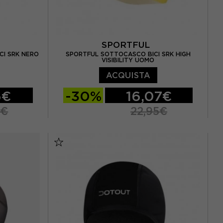
SPORTFUL
CI SRK NERO
SPORTFUL SOTTOCASCO BICI SRK HIGH
VISIBILITY UOMO
ACQUISTA
6€
-30%
16,07€
5€
22,95€
TU