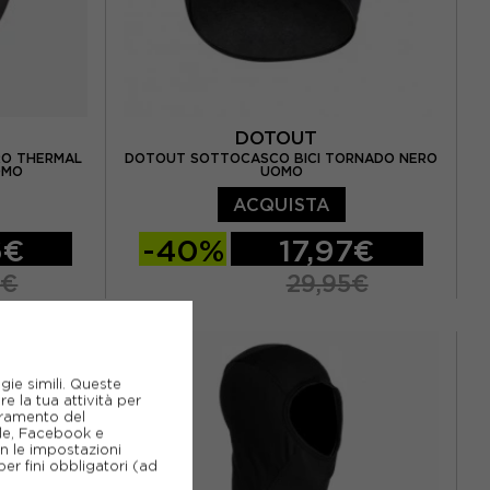
DOTOUT
RO THERMAL
DOTOUT SOTTOCASCO BICI TORNADO NERO
OMO
UOMO
ACQUISTA
6€
-40%
17,97€
5€
29,95€
TU
gie simili. Queste
e la tua attività per
ioramento del
gle, Facebook e
on le impostazioni
er fini obbligatori (ad