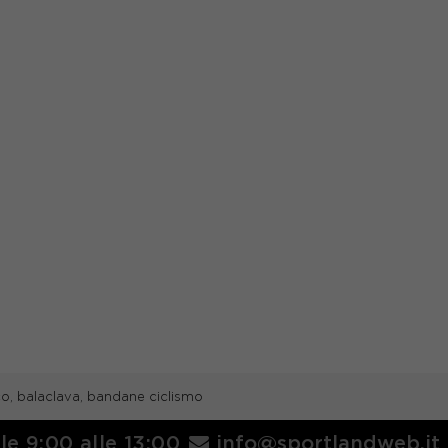
o, balaclava, bandane ciclismo
lle 9:00 alle 13:00
info@sportlandweb.it