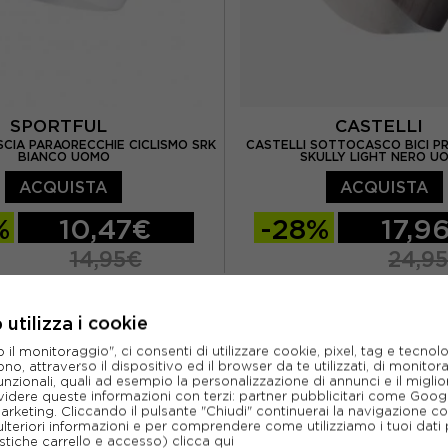
SPORTFUL
CASTELLI
SCIA PARAORECCHIE CICLISMO SRK
CASTELLI SOTTOCASCO BICI P
BIANCO UOMO
SKULLY LIGHT NERO U
ACQUISTA
ACQUISTA
%
10,47€
-28%
17,9
14,95€
24,9
TU
utilizza i cookie
l monitoraggio", ci consenti di utilizzare cookie, pixel, tag e tecnolo
o, attraverso il dispositivo ed il browser da te utilizzati, di monitorar
unzionali, quali ad esempio la personalizzazione di annunci e il migl
idere queste informazioni con terzi: partner pubblicitari come Goo
marketing. Cliccando il pulsante "Chiudi" continuerai la navigazione c
ulteriori informazioni e per comprendere come utilizziamo i tuoi dati p
ristiche carrello e accesso)
clicca qui