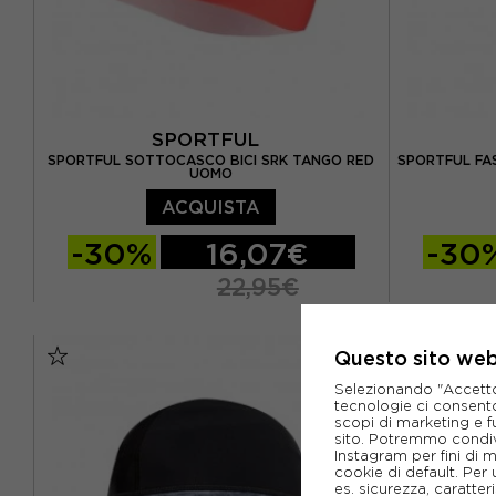
SPORTFUL
SPORTFUL SOTTOCASCO BICI SRK TANGO RED
SPORTFUL FA
UOMO
ACQUISTA
-30%
16,07€
-30
22,95€
TU
TU
Questo sito web 
Selezionando "Accetto i
tecnologie ci consenton
scopi di marketing e f
sito. Potremmo condiv
Instagram per fini di 
cookie di default. Per 
es. sicurezza, caratte