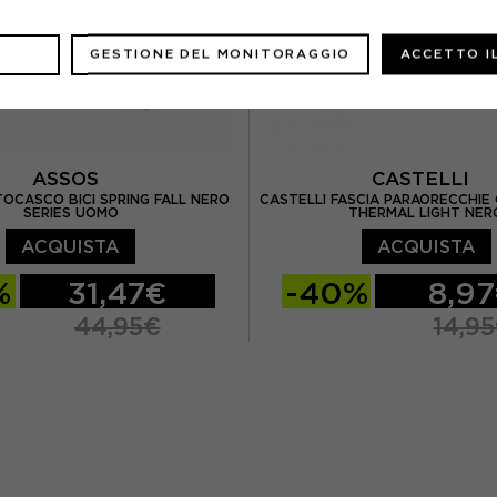
GESTIONE DEL MONITORAGGIO
ACCETTO I
ASSOS
CASTELLI
OCASCO BICI SPRING FALL NERO
CASTELLI FASCIA PARAORECCHIE 
SERIES UOMO
THERMAL LIGHT NER
ACQUISTA
ACQUISTA
%
31,47€
-40%
8,9
44,95€
14,9
TU