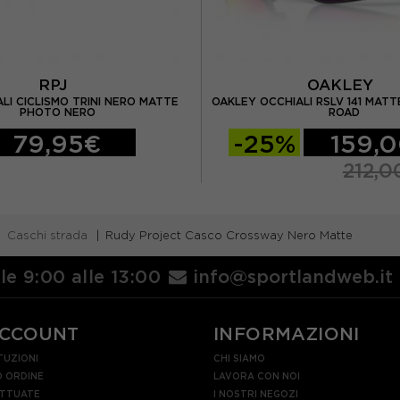
RPJ
OAKLEY
ALI CICLISMO TRINI NERO MATTE
OAKLEY OCCHIALI RSLV 141 MATT
PHOTO NERO
ROAD
79,95€
-25%
159,
212,0
Caschi strada
Rudy Project Casco Crossway Nero Matte
lle 9:00 alle 13:00
info@sportlandweb.it
ACCOUNT
INFORMAZIONI
TUZIONI
CHI SIAMO
 ORDINE
LAVORA CON NOI
ETTUATE
I NOSTRI NEGOZI