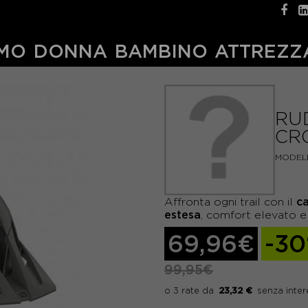
MO
DONNA
BAMBINO
ATTREZZ
RU
CR
MODEL
c
Affronta ogni trail con il
estesa
, comfort elevato e 
69,96€
-3
99,95€
23,32 €