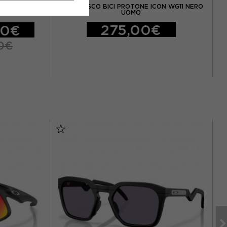
 WG11 BIANCO
KASK CASCO BICI PROTONE ICON WG11 NERO
K
UOMO
275,00€
00€
0€