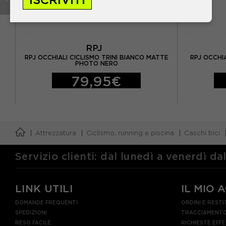
RPJ
RPJ OCCHIALI CICLISMO TRINI BIANCO MATTE
RPJ OCCHI
KE
PHOTO NERO
79,95€
Attrezzatura
Ciclismo, running e piscina
Caschi bici
Servizio clienti: dal lunedì a venerdì da
LINK UTILI
IL MIO 
DOMANDE FREQUENTI
ORDINI E RESTI
SPEDIZIONI
TRACCIAMENTO
RESO FACILE
RICHIESTE EFF