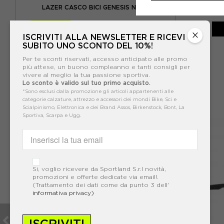
NCO
KASK CASCO
LAZER CASCO BICI GENESIS NERO
-30%
174,99€
×
ISCRIVITI ALLA NEWSLETTER E RICEVI
249,99€
SUBITO UNO SCONTO DEL 10%!
Per te sconti riservati, accesso anticipato alle promo
più attese, un buono compleanno e tanti consigli per
vivere al meglio la tua passione sportiva.
Lo sconto è valido sul tuo primo acquisto.
*Sono esclusi dalla promozione gli articoli appartenenti alle
categorie calzature, attrezzo e accessori dei mondi Bike, Sci e
Scialpinismo, Elettronica e dei Brand Assos, Birkenstock, Bont, La
Sportiva, Scarpa e Ugg.
Si, voglio ricevere da Sportland S.r.l novità,
promozioni e offerte dedicate via email!.
(Trattamento dei dati come da punto 3 dell'
informativa privacy)
ISCRIVITI