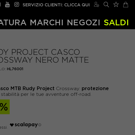
SERVIZIO CLIENTI: CLICCA QUI
ATURA
MARCHI
NEGOZI
SALDI
DY PROJECT CASCO
OSSWAY NERO MATTE
LO:
HL76001
asco MTB Rudy Project
protezione
Crossway:
stabilità per le tue avventure off-road.
0%