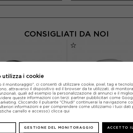
CONSIGLIATI DA NOI
utilizza i cookie
l monitoraggio", ci consenti di utilizzare cookie, pixel, tag e tecnolo
o, attraverso il dispositivo ed il browser da te utilizzati, di monitorar
unzionali, quali ad esempio la personalizzazione di annunci e il migl
idere queste informazioni con terzi: partner pubblicitari come Goo
marketing. Cliccando il pulsante "Chiudi" continuerai la navigazione c
ulteriori informazioni e per comprendere come utilizziamo i tuoi dati p
ristiche carrello e accesso)
clicca qui
GESTIONE DEL MONITORAGGIO
ACCETTO I
KASK
KASK