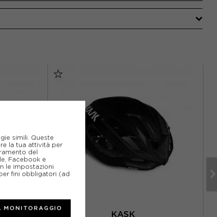
gie simili. Queste
e la tua attività per
ioramento del
gle, Facebook e
on le impostazioni
er fini obbligatori (ad
L MONITORAGGIO
KASK