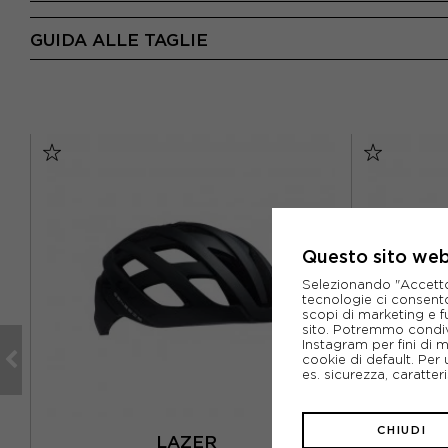
GUIDA ALLE TAGLIE
Questo sito web 
Selezionando "Accetto i
tecnologie ci consenton
scopi di marketing e f
sito. Potremmo condiv
Instagram per fini di 
cookie di default. Per 
es. sicurezza, caratte
CHIUDI
LAZER