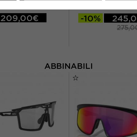
 BICI VALEGRO WG11 TOTAL NERO
KASK CASCO BICI PROTONE ICON
UOMO
UOMO
209,00€
-10%
245,
275,0
ABBINABILI