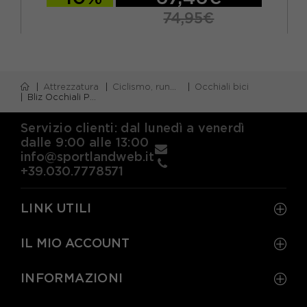
74,95€
Attrezzatura
Ciclismo, running e piscina
Occhiali bici
Bliz Occhiali P005 Small Mt Nero Smoke
Servizio clienti: dal lunedì a venerdì
dalle 9:00 alle 13:00
info@sportlandweb.it
+39.030.7778571
LINK UTILI
IL MIO ACCOUNT
INFORMAZIONI