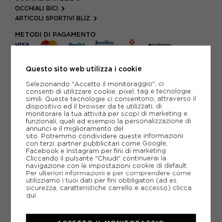
OCCHIALI BICI
ARTICOLI SPORTIVI BLIZ
METODI DI PAGAMENTO
Questo sito web utilizza i cookie
PIÙ INFORMAZIONI
Selezionando "Accetto il monitoraggio", ci
consenti di utilizzare cookie, pixel, tag e tecnologie
SCHEDA TECNICA
simili. Queste tecnologie ci consentono, attraverso il
dispositivo ed il browser da te utilizzati, di
monitorare la tua attività per scopi di marketing e
GUIDA ALLE TAGLIE
funzionali, quali ad esempio la personalizzazione di
annunci e il miglioramento del
sito. Potremmo condividere queste informazioni
con terzi: partner pubblicitari come Google,
CONSIGLIATI DA NOI
Facebook e Instagram per fini di marketing.
Cliccando il pulsante "Chiudi" continuerai la
navigazione con le impostazioni cookie di default.
Per ulteriori informazioni e per comprendere come
utilizziamo i tuoi dati per fini obbligatori (ad es.
sicurezza, caratteristiche carrello e accesso)
clicca
qui