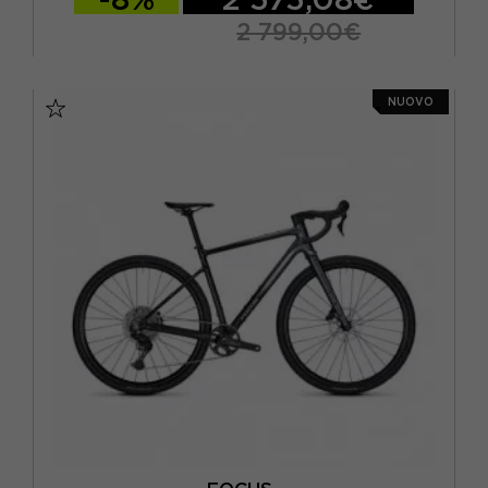
2 799,00€
51
NUOVO