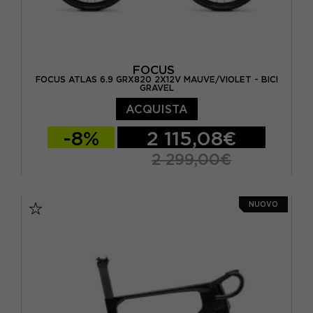
FOCUS
FOCUS ATLAS 6.9 GRX820 2X12V MAUVE/VIOLET - BICI
GRAVEL
ACQUISTA
-8%
2 115,08€
2 299,00€
M/54
NUOVO