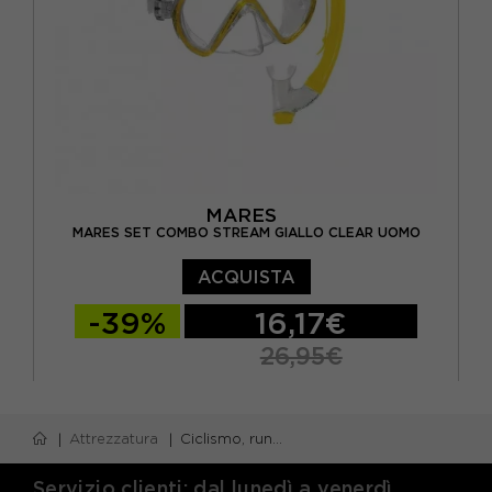
MARES
MARES SET COMBO STREAM GIALLO CLEAR UOMO
ACQUISTA
-39%
16,17€
26,95€
TU
Attrezzatura
Ciclismo, running e piscina
Servizio clienti: dal lunedì a venerdì