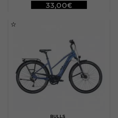
33,00€
S/M
M/L
BULLS