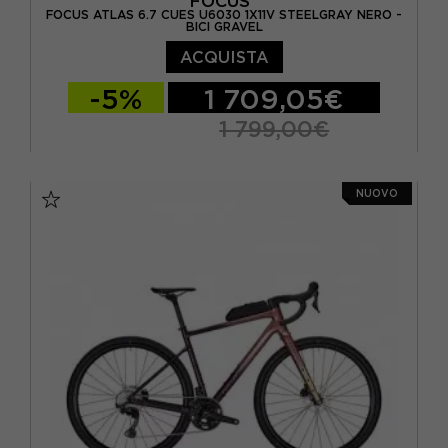
FOCUS
FOCUS ATLAS 6.7 CUES U6030 1X11V STEELGRAY NERO -
BICI GRAVEL
ACQUISTA
-5%
1 709,05€
1 799,00€
XS/48
NUOVO