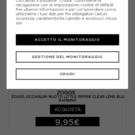
Cliccando il pulsante "Chiudi" continuerai la
navigazione con le impostazioni cookie di default.
Per ulteriori informazioni e per comprendere come
utilizziamo i tuoi dati per fini obbligatori (ad es.
sicurezza, caratteristiche carrello e accesso)
clicca
qui
ACCETTO IL MONITORAGGIO
GESTIONE DEL MONITORAGGIO
CHIUDI
ZOGGS
ZOGGS OCCHIALINI NUOTO LITTLE RIPPER CLEAR LENS BLU
BAMBINO
ACQUISTA
9,95€