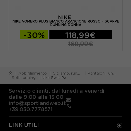
NIKE
NIKE VOMERO PLUS BIANCO ARANCIONE ROSSO - SCARPE
RUNNING DONNA
-30%
118,99€
169,99€
Abbigliamento
Ciclismo, running e piscina
Pantaloni running corti
Split running
Nike Swift Pantaloncini Running Tight Hr 4" Lt Magenta Reflective Sil Donna
Servizio clienti: dal lunedì a venerdì
dalle 9:00 alle 13:00
info@sportlandweb.it
+39.030.7778571
LINK UTILI