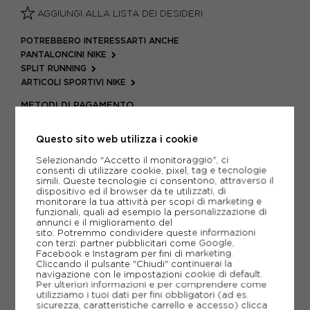
AGGIUNGI ALLA LISTA DEI DESIDERI
POTREBBERO INTERESSARTI ANCHE
PANTALONCINI NIKE
SPLIT RUNNING
ARTICOLI SPORTIVI NIKE
METODI DI PAGAMENTO
Questo sito web utilizza i cookie
PIÙ INFORMAZIONI
Selezionando "Accetto il monitoraggio", ci
consenti di utilizzare cookie, pixel, tag e tecnologie
simili. Queste tecnologie ci consentono, attraverso il
SCHEDA TECNICA
dispositivo ed il browser da te utilizzati, di
monitorare la tua attività per scopi di marketing e
funzionali, quali ad esempio la personalizzazione di
GUIDA ALLE TAGLIE
annunci e il miglioramento del
sito. Potremmo condividere queste informazioni
con terzi: partner pubblicitari come Google,
Facebook e Instagram per fini di marketing.
Cliccando il pulsante "Chiudi" continuerai la
CONSIGLIATI DA NOI
navigazione con le impostazioni cookie di default.
Per ulteriori informazioni e per comprendere come
utilizziamo i tuoi dati per fini obbligatori (ad es.
sicurezza, caratteristiche carrello e accesso)
clicca