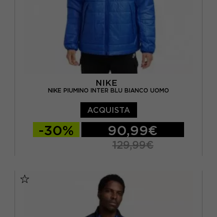
NIKE
NIKE PIUMINO INTER BLU BIANCO UOMO
ACQUISTA
-30%
90,99€
129,99€
S
M
L
XL