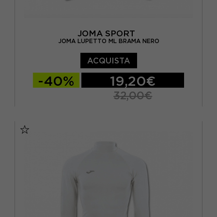
JOMA SPORT
JOMA LUPETTO ML BRAMA NERO
ACQUISTA
-40%
19,20€
32,00€
S/M
L/XL
12 - 14 ANNI
4-6 ANNI
8-10 ANNI