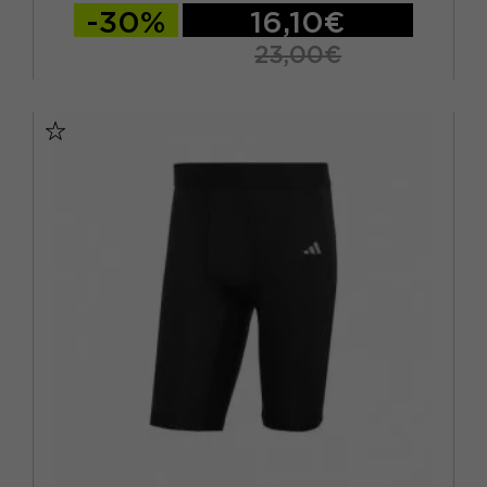
-30%
16,10€
23,00€
11-12 ANNI
13-14 ANNI
15-16 A
9-10 ANNI