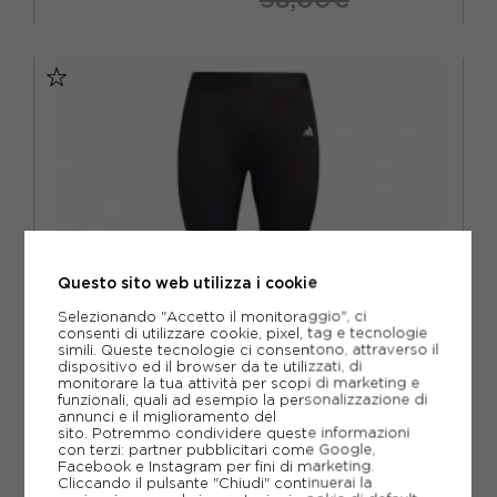
S
M
L
XL
Questo sito web utilizza i cookie
Selezionando "Accetto il monitoraggio", ci
consenti di utilizzare cookie, pixel, tag e tecnologie
simili. Queste tecnologie ci consentono, attraverso il
dispositivo ed il browser da te utilizzati, di
monitorare la tua attività per scopi di marketing e
funzionali, quali ad esempio la personalizzazione di
annunci e il miglioramento del
sito. Potremmo condividere queste informazioni
con terzi: partner pubblicitari come Google,
ADIDAS
Facebook e Instagram per fini di marketing.
Cliccando il pulsante "Chiudi" continuerai la
ADIDAS CALZAMAGLIA TECH FIT NERO UOMO