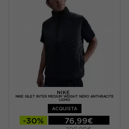
M
(8)
S
(9)
S/M
(2)
XL
(12)
NIKE
NIKE GILET INTER MEDIUM WEIGHT NERO ANTHRACITE
UOMO
ACQUISTA
-30%
76,99€