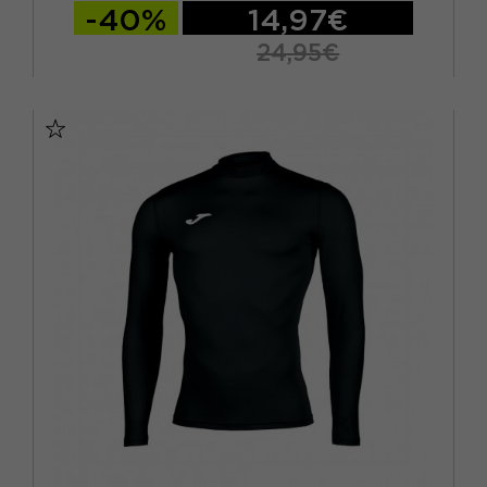
-40%
14,97€
24,95€
S-M
11-14
4-6 ANNI
7-10
L-XL