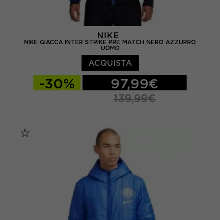
NIKE
NIKE GIACCA INTER STRIKE PRE MATCH NERO AZZURRO
UOMO
ACQUISTA
-30%
97,99€
139,99€
S
M
L
XL