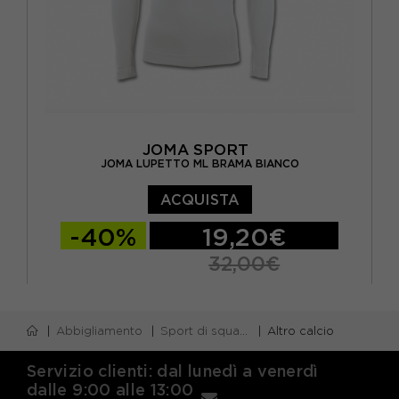
JOMA SPORT
JOMA LUPETTO ML BRAMA BIANCO
ACQUISTA
-40%
19,20€
32,00€
S/M
L/XL
12 - 14 ANNI
4-6 ANNI
Abbigliamento
Sport di squadra
Altro calcio
8-10 ANNI
Servizio clienti: dal lunedì a venerdì
dalle 9:00 alle 13:00