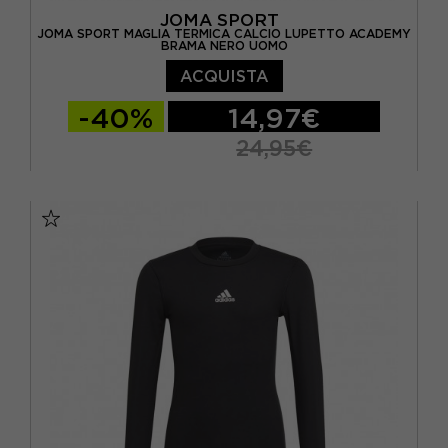
JOMA SPORT
JOMA SPORT MAGLIA TERMICA CALCIO LUPETTO ACADEMY
BRAMA NERO UOMO
ACQUISTA
-40%
14,97€
24,95€
S-M
11-14
4-6 ANNI
7-10
L-XL