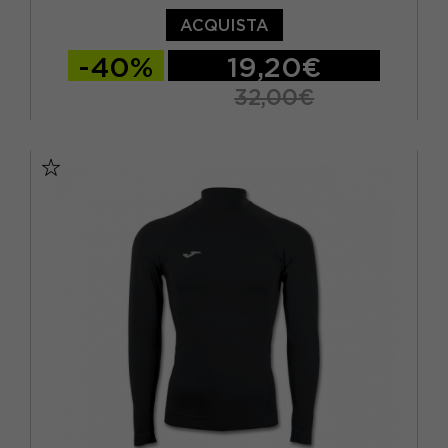
ACQUISTA
-40%
19,20€
32,00€
S/M
L/XL
12 - 14 ANNI
4-6 ANNI
8-10 ANNI