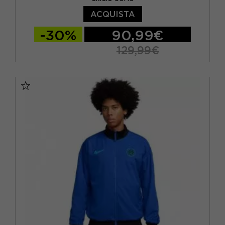
ACQUISTA
-30%
90,99€
129,99€
S
M
L
XL