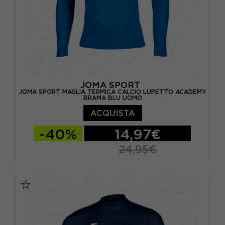
JOMA SPORT
JOMA SPORT MAGLIA TERMICA CALCIO LUPETTO ACADEMY
BRAMA BLU UOMO
ACQUISTA
-40%
14,97€
24,95€
S-M
11-14
4-6 ANNI
7-10
L-XL