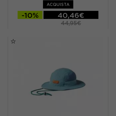
ACQUISTA
-10%
40,46€
44,95€
TU