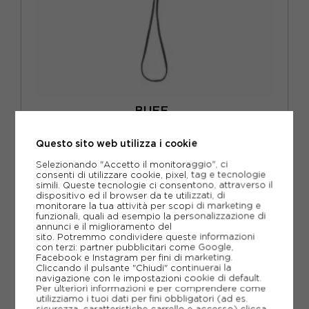
BUFF
BUFF CAPPELLO TREKKING EXPLORE BOONEY HETCH
FOREST
Questo sito web utilizza i cookie
ACQUISTA
Selezionando "Accetto il monitoraggio", ci
-10%
40,46€
consenti di utilizzare cookie, pixel, tag e tecnologie
simili. Queste tecnologie ci consentono, attraverso il
dispositivo ed il browser da te utilizzati, di
44,95€
monitorare la tua attività per scopi di marketing e
funzionali, quali ad esempio la personalizzazione di
annunci e il miglioramento del
S/M
L/XL
sito. Potremmo condividere queste informazioni
con terzi: partner pubblicitari come Google,
Facebook e Instagram per fini di marketing.
Cliccando il pulsante "Chiudi" continuerai la
navigazione con le impostazioni cookie di default.
Per ulteriori informazioni e per comprendere come
utilizziamo i tuoi dati per fini obbligatori (ad es.
sicurezza, caratteristiche carrello e accesso)
clicca