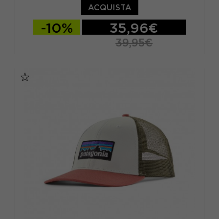
ACQUISTA
-10%
35,96€
39,95€
TU