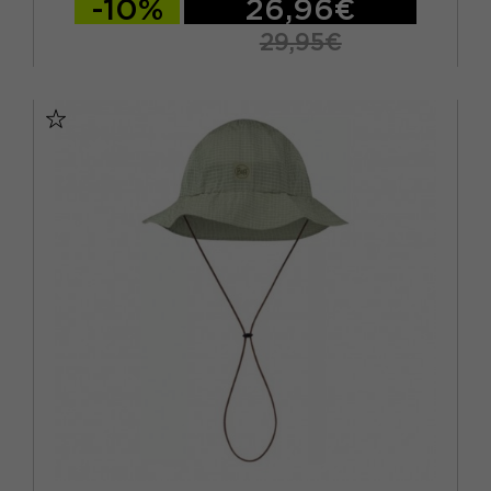
-10%
26,96€
29,95€
S/M
L/XL