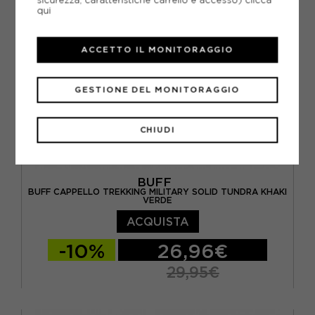
qui
ACCETTO IL MONITORAGGIO
GESTIONE DEL MONITORAGGIO
CHIUDI
BUFF
BUFF CAPPELLO TREKKING MILITARY SOLID TUNDRA KHAKI
VERDE
ACQUISTA
-10%
26,96€
29,95€
S/M
L/XL