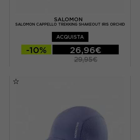
SALOMON
SALOMON CAPPELLO TREKKING SHAKEOUT IRIS ORCHID
ACQUISTA
-10%
26,96€
29,95€
S/M
L/XL