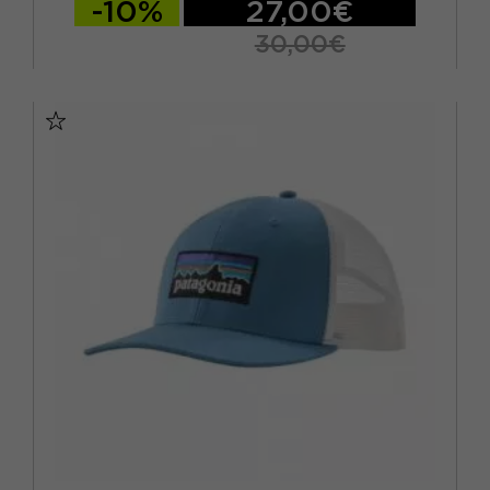
-10%
27,00€
30,00€
S/M
L/XL