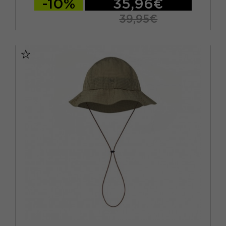
-10%
35,96€
39,95€
S/M
L/XL