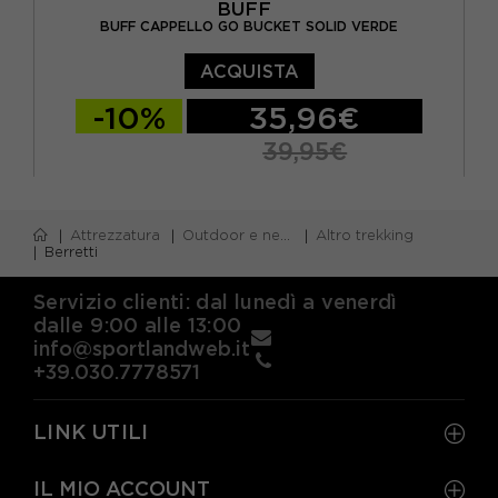
BUFF
BUFF CAPPELLO GO BUCKET SOLID VERDE
ACQUISTA
-10%
35,96€
39,95€
S/M
L/XL
Attrezzatura
Outdoor e neve
Altro trekking
Berretti
Servizio clienti: dal lunedì a venerdì
dalle 9:00 alle 13:00
info@sportlandweb.it
+39.030.7778571
LINK UTILI
IL MIO ACCOUNT