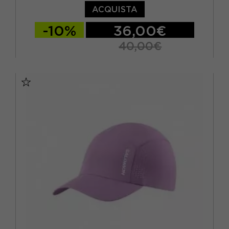
VIOLA
(1)
ACQUISTA
-10%
36,00€
40,00€
TU