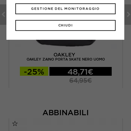
GESTIONE DEL MONITORAGGIO
CHIUDI
OAKLEY
C
OAKLEY ZAINO PORTA SKATE NERO UOMO
-25%
48,71€
64,95€
ABBINABILI