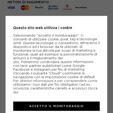
METODI DI PAGAMENTO
PIÙ INFORMAZIONI
Questo sito web utilizza i cookie
SCHEDA TECNICA
Selezionando "Accetto il monitoraggio", ci
consenti di utilizzare cookie, pixel, tag e tecnologie
GUIDA ALLE TAGLIE
simili. Queste tecnologie ci consentono, attraverso il
dispositivo ed il browser da te utilizzati, di
monitorare la tua attività per scopi di marketing e
funzionali, quali ad esempio la personalizzazione di
annunci e il miglioramento del
CONSIGLIATI DA NOI
sito. Potremmo condividere queste informazioni
con terzi: partner pubblicitari come Google,
Facebook e Instagram per fini di marketing.
Cliccando il pulsante "Chiudi" continuerai la
navigazione con le impostazioni cookie di default.
Per ulteriori informazioni e per comprendere come
utilizziamo i tuoi dati per fini obbligatori (ad es.
sicurezza, caratteristiche carrello e accesso)
clicca
qui
ACCETTO IL MONITORAGGIO