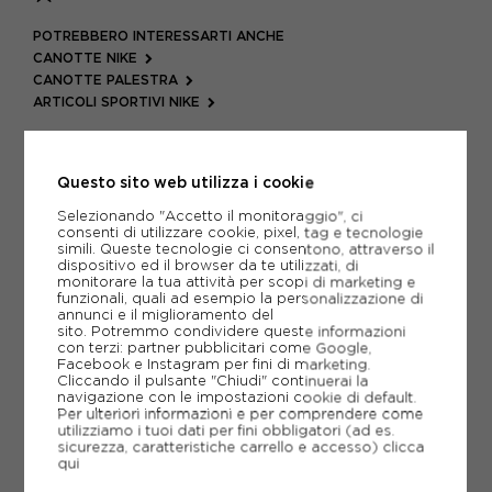
POTREBBERO INTERESSARTI ANCHE
CANOTTE NIKE
CANOTTE PALESTRA
ARTICOLI SPORTIVI NIKE
METODI DI PAGAMENTO
Questo sito web utilizza i cookie
Selezionando "Accetto il monitoraggio", ci
PIÙ INFORMAZIONI
consenti di utilizzare cookie, pixel, tag e tecnologie
simili. Queste tecnologie ci consentono, attraverso il
dispositivo ed il browser da te utilizzati, di
SCHEDA TECNICA
monitorare la tua attività per scopi di marketing e
funzionali, quali ad esempio la personalizzazione di
GUIDA ALLE TAGLIE
annunci e il miglioramento del
sito. Potremmo condividere queste informazioni
con terzi: partner pubblicitari come Google,
Facebook e Instagram per fini di marketing.
Cliccando il pulsante "Chiudi" continuerai la
CONSIGLIATI DA NOI
navigazione con le impostazioni cookie di default.
Per ulteriori informazioni e per comprendere come
utilizziamo i tuoi dati per fini obbligatori (ad es.
sicurezza, caratteristiche carrello e accesso)
clicca
qui