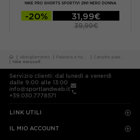
NIKE PRO SHORTS SPORTIVI 2IN1 NERO DONNA
-20%
31,99€
39,99€
Abbigliamento
Palestra e home gym
Canotte palestra
Nike Aeroswift Canotta Running Barely Verde Nero Donna
Servizio clienti: dal lunedì a venerdì
dalle 9:00 alle 13:00
info@sportlandweb.it
+39.030.7778571
LINK UTILI
IL MIO ACCOUNT