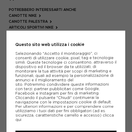
POTREBBERO INTERESSARTI ANCHE
CANOTTE NIKE
CANOTTE PALESTRA
ARTICOLI SPORTIVI NIKE
METODI DI PAGAMENTO
Questo sito web utilizza i cookie
Selezionando "Accetto il monitoraggio", ci
consenti di utilizzare cookie, pixel, tag e tecnologie
PIÙ INFORMAZIONI
simili. Queste tecnologie ci consentono, attraverso il
dispositivo ed il browser da te utilizzati, di
monitorare la tua attività per scopi di marketing e
SCHEDA TECNICA
funzionali, quali ad esempio la personalizzazione di
annunci e il miglioramento del
sito. Potremmo condividere queste informazioni
GUIDA ALLE TAGLIE
con terzi: partner pubblicitari come Google,
Facebook e Instagram per fini di marketing.
Cliccando il pulsante "Chiudi" continuerai la
navigazione con le impostazioni cookie di default.
CONSIGLIATI DA NOI
Per ulteriori informazioni e per comprendere come
utilizziamo i tuoi dati per fini obbligatori (ad es.
sicurezza, caratteristiche carrello e accesso)
clicca
qui