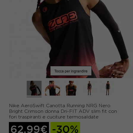
Tocca per ingrandire
Nike AeroSwift Canotta Running NRG Nero
Bright Crimson donna Dri-FIT ADV slim fit con
fori traspiranti e cuciture termosaldate
62,99€
-30%