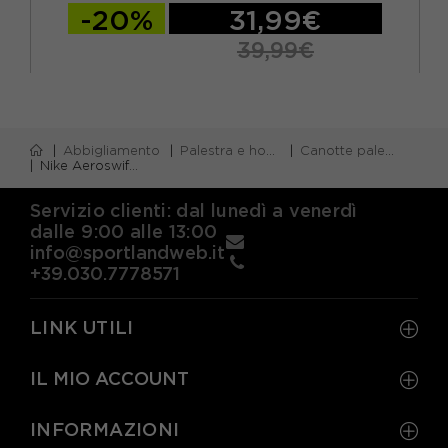
-20%
31,99€
39,99€
Abbigliamento
Palestra e home gym
Canotte palestra
Nike Aeroswift Canotta Running Nrg Nero Bright Crimson Donna
Servizio clienti: dal lunedì a venerdì
dalle 9:00 alle 13:00
info@sportlandweb.it
+39.030.7778571
LINK UTILI
IL MIO ACCOUNT
INFORMAZIONI