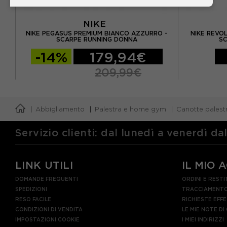
NIKE
ADV
NIKE PEGASUS PREMIUM BIANCO AZZURRO -
NIKE REVO
SCARPE RUNNING DONNA
S
-14%
179,94€
209,99€
Abbigliamento
Palestra e home gym
Canotte palest
Servizio clienti: dal lunedì a venerdì da
LINK UTILI
IL MIO 
DOMANDE FREQUENTI
ORDINI E RESTI
SPEDIZIONI
TRACCIAMENTO
RESO FACILE
RICHIESTE EFF
CONDIZIONI DI VENDITA
LE MIE NOTE DI
IMPOSTAZIONI COOKIE
I MIEI INDIRIZZI