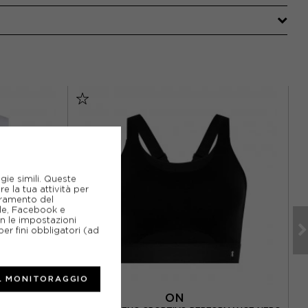
gie simili. Queste
e la tua attività per
ioramento del
gle, Facebook e
on le impostazioni
er fini obbligatori (ad
L MONITORAGGIO
ON