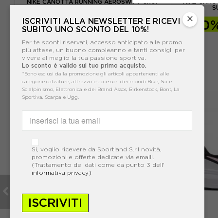
O
NIKE CANOTTA RUNNING AEROSWIFT CROP
NIKE CANO
NERO BIANCO DONNA
S
×
ISCRIVITI ALLA NEWSLETTER E RICEVI
-10%
76,50€
-10
SUBITO UNO SCONTO DEL 10%!
85,00€
Per te sconti riservati, accesso anticipato alle promo
più attese, un buono compleanno e tanti consigli per
vivere al meglio la tua passione sportiva.
Lo sconto è valido sul tuo primo acquisto.
*Sono esclusi dalla promozione gli articoli appartenenti alle
categorie calzature, attrezzo e accessori dei mondi Bike, Sci e
Scialpinismo, Elettronica e dei Brand Assos, Birkenstock, Bont, La
Sportiva, Scarpa e Ugg.
Si, voglio ricevere da Sportland S.r.l novità,
promozioni e offerte dedicate via email!.
(Trattamento dei dati come da punto 3 dell'
informativa privacy)
ISCRIVITI