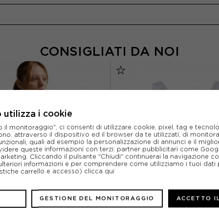
CONSIGLIATI DA NOI
utilizza i cookie
l monitoraggio", ci consenti di utilizzare cookie, pixel, tag e tecnolo
o, attraverso il dispositivo ed il browser da te utilizzati, di monitorar
unzionali, quali ad esempio la personalizzazione di annunci e il migl
idere queste informazioni con terzi: partner pubblicitari come Goo
marketing. Cliccando il pulsante "Chiudi" continuerai la navigazione c
ulteriori informazioni e per comprendere come utilizziamo i tuoi dati p
ristiche carrello e accesso)
clicca qui
GESTIONE DEL MONITORAGGIO
ACCETTO I
NIKE
ON