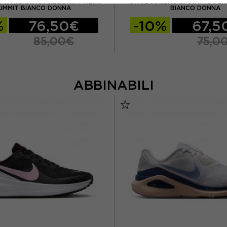
TTA RUNNING AREOSWIFT NERO
ON REGGISENO SPORTIVO PE
UMMIT BIANCO DONNA
BIANCO DONNA
%
76,50€
-10%
67,5
85,00€
75,0
ABBINABILI