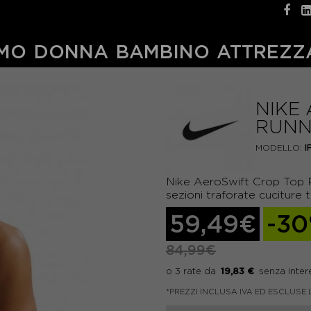
MO
DONNA
BAMBINO
ATTREZZ
NIKE
RUNN
MODELLO:
I
Nike AeroSwift Crop Top 
sezioni traforate cuciture
59,49€
-3
84,99€
19,83 €
*PREZZI INCLUSA IVA ED ESCLUSE 