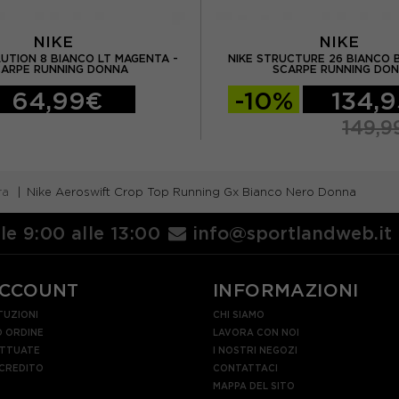
NIKE
NIKE
LUTION 8 BIANCO LT MAGENTA -
NIKE STRUCTURE 26 BIANCO 
CARPE RUNNING DONNA
SCARPE RUNNING DO
64,99€
-10%
134,
149,9
ra
Nike Aeroswift Crop Top Running Gx Bianco Nero Donna
lle 9:00 alle 13:00
info@sportlandweb.it
ACCOUNT
INFORMAZIONI
TUZIONI
CHI SIAMO
 ORDINE
LAVORA CON NOI
ETTUATE
I NOSTRI NEGOZI
 CREDITO
CONTATTACI
MAPPA DEL SITO