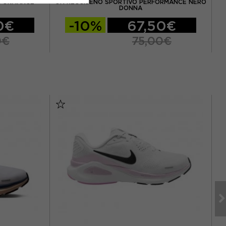
RFORMANCE
ON REGGISENO SPORTIVO PERFORMANCE NERO
DONNA
0€
-10%
67,50€
0€
75,00€