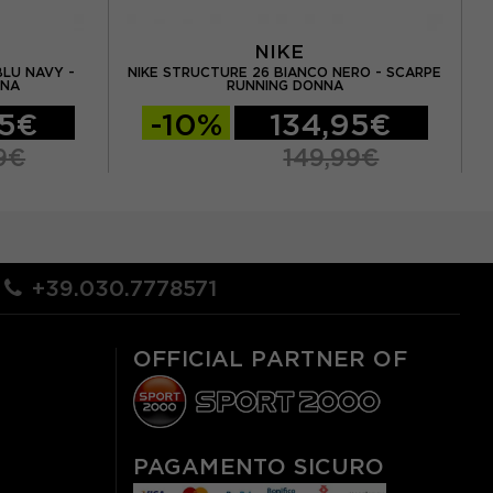
NIKE
BLU NAVY -
NIKE STRUCTURE 26 BIANCO NERO - SCARPE
NNA
RUNNING DONNA
95€
-10%
134,95€
9€
149,99€
+39.030.7778571
OFFICIAL PARTNER OF
PAGAMENTO SICURO