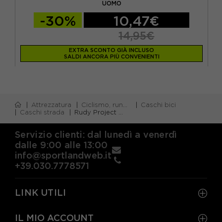
UOMO
-30%
10,47€
14,95€
EXTRA SCONTO GIÀ INCLUSO
SALDI ANCORA PIÙ CONVENIENTI
Attrezzatura
Ciclismo, running e piscina
Caschi bici
Caschi strada
Rudy Project Casco Crossway Bianco Matte
Servizio clienti: dal lunedì a venerdì
dalle 9:00 alle 13:00
info@sportlandweb.it
+39.030.7778571
LINK UTILI
IL MIO ACCOUNT