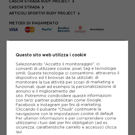
CASCHI STRADA RUDY PROJECT
CASCHI STRADA
ARTICOLI SPORTIVI RUDY PROJECT
METODI DI PAGAMENTO
PIÙ INFORMAZIONI
Questo sito web utilizza i cookie
SCHEDA TECNICA
Selezionando "Accetto il monitoraggio", ci
consenti di utilizzare cookie, pixel, tag e tecnologie
GUIDA ALLE TAGLIE
simili. Queste tecnologie ci consentono, attraverso il
dispositivo ed il browser da te utilizzati, di
monitorare la tua attività per scopi di marketing e
funzionali, quali ad esempio la personalizzazione di
annunci e il miglioramento del
CONSIGLIATI DA NOI
sito. Potremmo condividere queste informazioni
con terzi: partner pubblicitari come Google,
Facebook e Instagram per fini di marketing.
Cliccando il pulsante "Chiudi" continuerai la
navigazione con le impostazioni cookie di default.
Per ulteriori informazioni e per comprendere come
utilizziamo i tuoi dati per fini obbligatori (ad es.
sicurezza, caratteristiche carrello e accesso)
clicca
qui