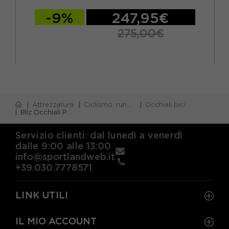
-9%
247,95€
275,00€
Attrezzatura
Ciclismo, running e piscina
Occhiali bici
Bliz Occhiali P005S Mt Bianco Smoke Purple Mir
Servizio clienti: dal lunedì a venerdì
dalle 9:00 alle 13:00
info@sportlandweb.it
+39.030.7778571
LINK UTILI
IL MIO ACCOUNT