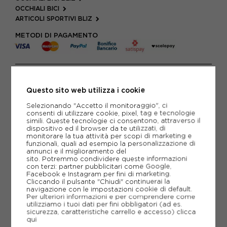
OCCHIALI BICI
ARTICOLI SPORTIVI BLIZ
METODI DI PAGAMENTO
PIÙ INFORMAZIONI
Questo sito web utilizza i cookie
SCHEDA TECNICA
Selezionando "Accetto il monitoraggio", ci
consenti di utilizzare cookie, pixel, tag e tecnologie
GUIDA ALLE TAGLIE
simili. Queste tecnologie ci consentono, attraverso il
dispositivo ed il browser da te utilizzati, di
monitorare la tua attività per scopi di marketing e
funzionali, quali ad esempio la personalizzazione di
annunci e il miglioramento del
CONSIGLIATI DA NOI
sito. Potremmo condividere queste informazioni
con terzi: partner pubblicitari come Google,
Facebook e Instagram per fini di marketing.
Cliccando il pulsante "Chiudi" continuerai la
navigazione con le impostazioni cookie di default.
Per ulteriori informazioni e per comprendere come
utilizziamo i tuoi dati per fini obbligatori (ad es.
sicurezza, caratteristiche carrello e accesso)
clicca
qui