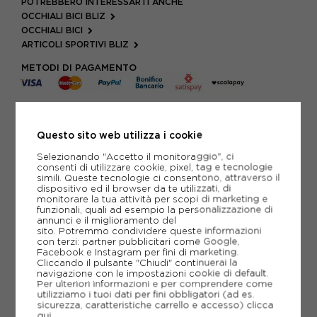
POTREBBERO INTERESSARTI ANCHE
OCCHIALI BICI BLIZ
OCCHIALI BICI
ARTICOLI SPORTIVI BLIZ
METODI DI PAGAMENTO
PIÙ INFORMAZIONI
Questo sito web utilizza i cookie
SCHEDA TECNICA
Selezionando "Accetto il monitoraggio", ci
consenti di utilizzare cookie, pixel, tag e tecnologie
simili. Queste tecnologie ci consentono, attraverso il
GUIDA ALLE TAGLIE
dispositivo ed il browser da te utilizzati, di
monitorare la tua attività per scopi di marketing e
funzionali, quali ad esempio la personalizzazione di
annunci e il miglioramento del
CONSIGLIATI DA NOI
sito. Potremmo condividere queste informazioni
con terzi: partner pubblicitari come Google,
Facebook e Instagram per fini di marketing.
Cliccando il pulsante "Chiudi" continuerai la
navigazione con le impostazioni cookie di default.
Per ulteriori informazioni e per comprendere come
utilizziamo i tuoi dati per fini obbligatori (ad es.
sicurezza, caratteristiche carrello e accesso)
clicca
qui