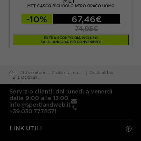
MET
MET CASCO BICI IDOLO NERO OPACO UOMO
LAZ
-10%
67,46€
74,95€
EXTRA SCONTO GIÀ INCLUSO
SALDI ANCORA PIÙ CONVENIENTI
Attrezzatura
Ciclismo, running e piscina
Occhiali bici
Bliz Occhiali Matrix Small Mt Nero Smoke Argento Mir
Servizio clienti: dal lunedì a venerdì
dalle 9:00 alle 13:00
info@sportlandweb.it
+39.030.7778571
LINK UTILI