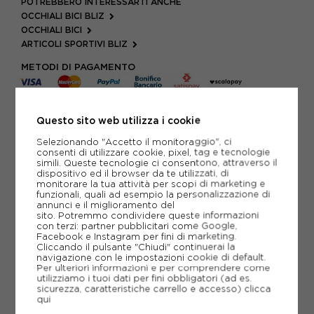
POTREBBERO INTERESSARTI ANCHE
OCCHIALI BICI BLIZ
OCCHIALI BICI
ARTICOLI SPORTIVI BLIZ
METODI DI PAGAMENTO
Questo sito web utilizza i cookie
PIÙ INFORMAZIONI
Selezionando "Accetto il monitoraggio", ci
SCHEDA TECNICA
consenti di utilizzare cookie, pixel, tag e tecnologie
simili. Queste tecnologie ci consentono, attraverso il
dispositivo ed il browser da te utilizzati, di
GUIDA ALLE TAGLIE
monitorare la tua attività per scopi di marketing e
funzionali, quali ad esempio la personalizzazione di
annunci e il miglioramento del
sito. Potremmo condividere queste informazioni
con terzi: partner pubblicitari come Google,
CONSIGLIATI DA NOI
Facebook e Instagram per fini di marketing.
Cliccando il pulsante "Chiudi" continuerai la
navigazione con le impostazioni cookie di default.
Per ulteriori informazioni e per comprendere come
utilizziamo i tuoi dati per fini obbligatori (ad es.
sicurezza, caratteristiche carrello e accesso)
clicca
qui