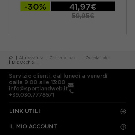
-30%
41,97€
59,95€
Attrezzatura
Ciclismo, running e piscina
Occhiali bici
Bliz Occhiali Matrix Trasp Dk Grigio Brow Rosso Multi
Servizio clienti: dal lunedì a venerdì
dalle 9:00 alle 13:00
info@sportlandweb.it
+39.030.7778571
LINK UTILI
IL MIO ACCOUNT