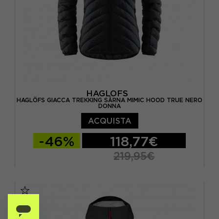
HAGLOFS
HAGLÖFS GIACCA TREKKING SÄRNA MIMIC HOOD TRUE NERO
DONNA
ACQUISTA
-46%
118,77€
219,95€
XS
S
M
L