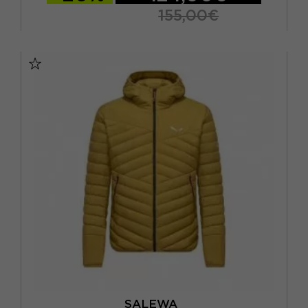
155,00€
XS
S
M
L
SALEWA