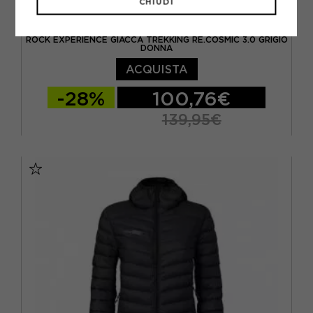
CHIUDI
ROCK EXPERIENCE
ROCK EXPERIENCE GIACCA TREKKING RE.COSMIC 3.0 GRIGIO
DONNA
ACQUISTA
-28%
100,76€
139,95€
XS
S
M
L
XL