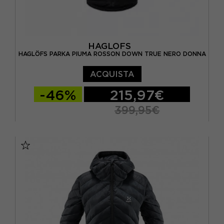
HAGLOFS
HAGLÖFS PARKA PIUMA ROSSON DOWN TRUE NERO DONNA
ACQUISTA
-46%
215,97€
399,95€
XS
S
M
L