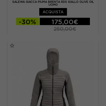
SALEWA GIACCA PIUMA BRENTA RDS GIALLO OLIVE OIL
UOMO
ACQUISTA
-30%
175,00€
250,00€
EUR 48
EUR 50
EUR 52