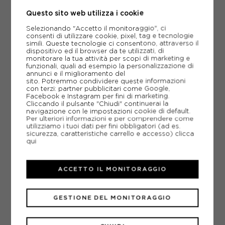
Questo sito web utilizza i cookie
-28%
100,76€
Selezionando "Accetto il monitoraggio", ci
139,95€
consenti di utilizzare cookie, pixel, tag e tecnologie
simili. Queste tecnologie ci consentono, attraverso il
dispositivo ed il browser da te utilizzati, di
XS
S
M
L
monitorare la tua attività per scopi di marketing e
funzionali, quali ad esempio la personalizzazione di
annunci e il miglioramento del
sito. Potremmo condividere queste informazioni
con terzi: partner pubblicitari come Google,
Facebook e Instagram per fini di marketing.
Cliccando il pulsante "Chiudi" continuerai la
navigazione con le impostazioni cookie di default.
Per ulteriori informazioni e per comprendere come
utilizziamo i tuoi dati per fini obbligatori (ad es.
sicurezza, caratteristiche carrello e accesso)
clicca
qui
ACCETTO IL MONITORAGGIO
GESTIONE DEL MONITORAGGIO