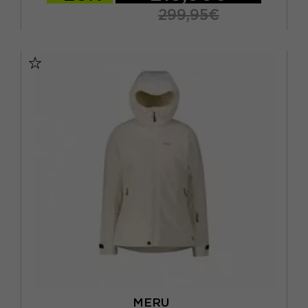
299,95€
S
M
L
MERU