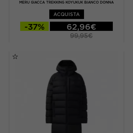
MERU GIACCA TREKKING KOYUKUK BIANCO DONNA
ACQUISTA
-37%
62,96€
99,95€
XS
S
M
L