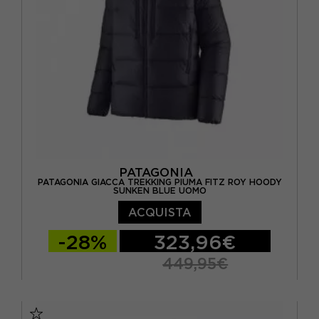
PATAGONIA
PATAGONIA GIACCA TREKKING PIUMA FITZ ROY HOODY
SUNKEN BLUE UOMO
ACQUISTA
-28%
323,96€
449,95€
S
M
L