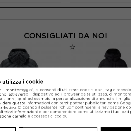
CONSIGLIATI DA NOI
utilizza i cookie
l monitoraggio", ci consenti di utilizzare cookie, pixel, tag e tecnolo
o, attraverso il dispositivo ed il browser da te utilizzati, di monitorar
unzionali, quali ad esempio la personalizzazione di annunci e il migl
idere queste informazioni con terzi: partner pubblicitari come Goo
marketing. Cliccando il pulsante "Chiudi" continuerai la navigazione c
ulteriori informazioni e per comprendere come utilizziamo i tuoi dati p
ristiche carrello e accesso)
clicca qui