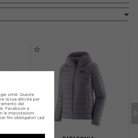
gie simili. Queste
e la tua attività per
ioramento del
gle, Facebook e
on le impostazioni
er fini obbligatori (ad