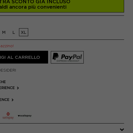
TRA SCONTO GIÀ INCLUSO
aldi ancora più convenienti
M
L
XL
gazzino!
GI AL CARRELLO
DESIDERI
CHE
PERIENCE
IENCE