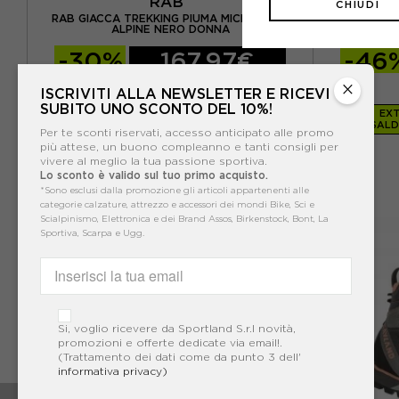
RAB
CHIUDI
POP
RAB GIACCA TREKKING PIUMA MICROLIGHT
HAGLÖFS GIA
ALPINE NERO DONNA
-30%
167,97€
-46
239,95€
×
ISCRIVITI ALLA NEWSLETTER E RICEVI
SUBITO UNO SCONTO DEL 10%!
EXT
SALD
Per te sconti riservati, accesso anticipato alle promo
più attese, un buono compleanno e tanti consigli per
vivere al meglio la tua passione sportiva.
Lo sconto è valido sul tuo primo acquisto.
*Sono esclusi dalla promozione gli articoli appartenenti alle
categorie calzature, attrezzo e accessori dei mondi Bike, Sci e
Scialpinismo, Elettronica e dei Brand Assos, Birkenstock, Bont, La
Sportiva, Scarpa e Ugg.
Si, voglio ricevere da Sportland S.r.l novità,
promozioni e offerte dedicate via email!.
(Trattamento dei dati come da punto 3 dell'
informativa privacy)