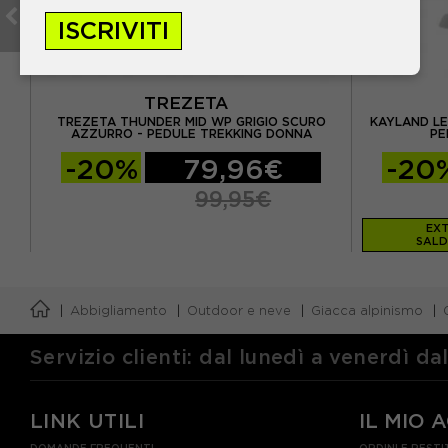
ISCRIVITI
TREZETA
T -
TREZETA THUNDER MID WP GRIGIO SCURO
KAYLAND LE
AZZURRO - PEDULE TREKKING DONNA
PE
-20%
79,96€
-20
99,95€
EXT
SALD
Abbigliamento
Outdoor e neve
Giacca alpinismo
Servizio clienti: dal lunedì a venerdì da
LINK UTILI
IL MIO 