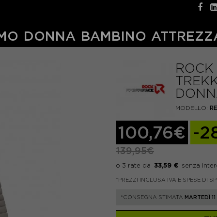
MO
DONNA
BAMBINO
ATTREZZ
ROCK 
TREKK
DONN
MODELLO:
R
100,76€
-2
139,95€
33,59 €
*PREZZI INCLUSA IVA E SPESE DI S
*CONSEGNA STIMATA
MARTEDÌ 1