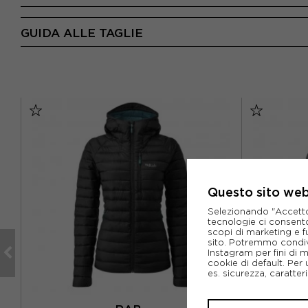
GUIDA ALLE TAGLIE
Questo sito web 
Selezionando "Accetto i
tecnologie ci consenton
scopi di marketing e f
sito. Potremmo condiv
Instagram per fini di 
cookie di default. Per 
es. sicurezza, caratte