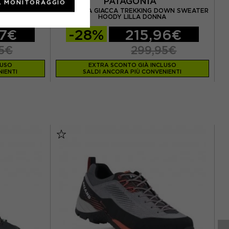
PATAGONIA
L MONITORAGGIO
N DOWN TRUE
PATAGONIA GIACCA TREKKING DOWN SWEATER
CR
HOODY LILLA DONNA
97€
-28%
215,96€
5€
299,95€
LUSO
EXTRA SCONTO GIÀ INCLUSO
IENTI
SALDI ANCORA PIÙ CONVENIENTI