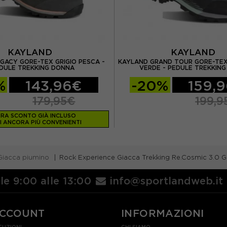
KAYLAND
KAYLAND
GACY GORE-TEX GRIGIO PESCA -
KAYLAND GRAND TOUR GORE-TEX 
DULE TREKKING DONNA
VERDE - PEDULE TREKKIN
%
143,96€
-20%
159,
179,95€
199,9
RA SCONTO GIÀ INCLUSO
I ANCORA PIÙ CONVENIENTI
Giacca piumino
Rock Experience Giacca Trekking Re.Cosmic 3.0 G
lle 9:00 alle 13:00
info@sportlandweb.it
ACCOUNT
INFORMAZIONI