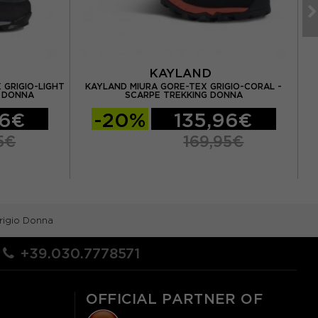
KAYLAND
GRIGIO-LIGHT
KAYLAND MIURA GORE-TEX GRIGIO-CORAL -
S
G DONNA
SCARPE TREKKING DONNA
96€
-20%
135,96€
5€
169,95€
rigio Donna
+39.030.7778571
OFFICIAL PARTNER OF