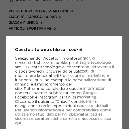
POTREBBERO INTERESSARTI ANCHE
GIACCHE, CAPISPALLA RAB
GIACCA PIUMINO
ARTICOLI SPORTIVI RAB
METODI DI PAGAMENTO
Questo sito web utilizza i cookie
Selezionando "Accetto il monitoraggio", ci
PIÙ INFORMAZIONI
consenti di utilizzare cookie, pixel, tag e tecnologie
simili. Queste tecnologie ci consentono, attraverso il
dispositivo ed il browser da te utilizzati, di
SCHEDA TECNICA
monitorare la tua attività per scopi di marketing e
funzionali, quali ad esempio la personalizzazione di
annunci e il miglioramento del
GUIDA ALLE TAGLIE
sito. Potremmo condividere queste informazioni
con terzi: partner pubblicitari come Google,
Facebook e Instagram per fini di marketing.
Cliccando il pulsante "Chiudi" continuerai la
CONSIGLIATI DA NOI
navigazione con le impostazioni cookie di default.
Per ulteriori informazioni e per comprendere come
utilizziamo i tuoi dati per fini obbligatori (ad es.
sicurezza, caratteristiche carrello e accesso)
clicca
qui