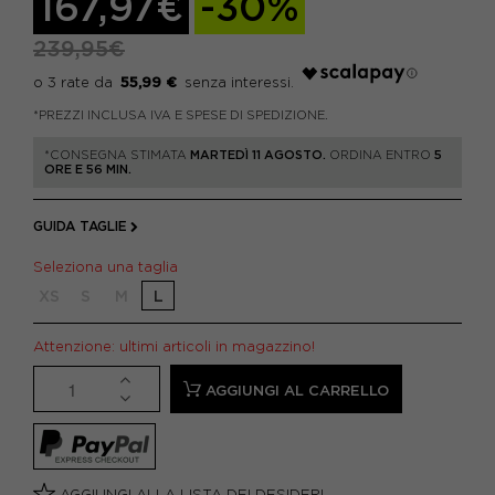
167,97€
-30%
239,95€
55,99 €
*PREZZI INCLUSA IVA E SPESE DI SPEDIZIONE.
*CONSEGNA STIMATA
MARTEDÌ 11 AGOSTO.
ORDINA ENTRO
5
ORE E 56 MIN.
GUIDA TAGLIE
Seleziona una taglia
XS
S
M
L
Attenzione: ultimi articoli in magazzino!
AGGIUNGI AL CARRELLO
AGGIUNGI ALLA LISTA DEI DESIDERI