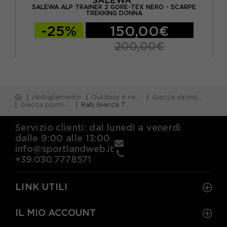
ARPE
SALEWA ALP TRAINER 2 GORE-TEX NERO - SCARPE
TREKKING DONNA
-25%
150,00€
200,00€
Abbigliamento
Outdoor e neve
Giacca alpinismo
Giacca piumino
Rab Giacca Trekking Piuma Microlight Alpine Nero Donna
Servizio clienti: dal lunedì a venerdì
dalle 9:00 alle 13:00
info@sportlandweb.it
+39.030.7778571
LINK UTILI
IL MIO ACCOUNT