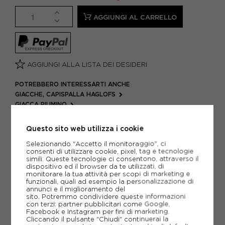
AGGIUNGI AL CARRELLO
AGGIUNGI ALLA LISTA DEI DESIDERI
POTREBBERO INTERESSARTI ANCHE
GIACCHE, CAPISPALLA HAGLOFS
GIACCA PIUMINO
ARTICOLI SPORTIVI HAGLOFS
Questo sito web utilizza i cookie
METODI DI PAGAMENTO
Selezionando "Accetto il monitoraggio", ci
consenti di utilizzare cookie, pixel, tag e tecnologie
simili. Queste tecnologie ci consentono, attraverso il
dispositivo ed il browser da te utilizzati, di
PIÙ INFORMAZIONI
monitorare la tua attività per scopi di marketing e
funzionali, quali ad esempio la personalizzazione di
annunci e il miglioramento del
SCHEDA TECNICA
sito. Potremmo condividere queste informazioni
con terzi: partner pubblicitari come Google,
Facebook e Instagram per fini di marketing.
GUIDA ALLE TAGLIE
Cliccando il pulsante "Chiudi" continuerai la