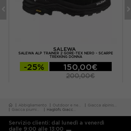
SALEWA
ARPE
SALEWA ALP TRAINER 2 GORE-TEX NERO - SCARPE
TREKKING DONNA
-25%
150,00€
200,00€
Abbigliamento
Outdoor e neve
Giacca alpinismo
Giacca piumino
Haglöfs Giacca Trekking Särna Mimic Hood True Nero Donna
Servizio clienti: dal lunedì a venerdì
dalle 9:00 alle 13:00