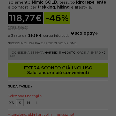
Mimic GOLD
idrorepellente
isolamento
, tessuto
trekking
hiking
e comfort per
,
e lifestyle.
118,77€
-46%
219,95€
39,59 €
*PREZZI INCLUSA IVA E SPESE DI SPEDIZIONE.
*CONSEGNA STIMATA
MARTEDÌ 11 AGOSTO.
ORDINA ENTRO
47
MIN.
EXTRA SCONTO GIÀ INCLUSO
Saldi ancora più convenienti
GUIDA TAGLIE
Seleziona una taglia
XS
S
M
L
Attenzione: ultimi articoli in magazzino!