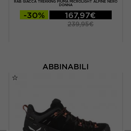
DY
RAB GIACCA TREKKING PIUMA MICROLIGHT ALPINE NERO
DONNA
-30%
167,97€
239,95€
ABBINABILI