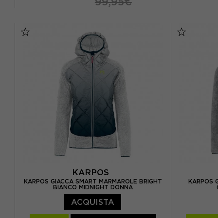
99,95€
S
M
L
XL
S
M
KARPOS
KARPOS GIACCA SMART MARMAROLE BRIGHT
KARPOS 
BIANCO MIDNIGHT DONNA
ACQUISTA