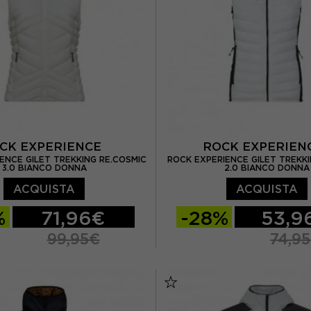
CK EXPERIENCE
ROCK EXPERIE
ENCE GILET TREKKING RE.COSMIC
ROCK EXPERIENCE GILET TREKK
3.0 BIANCO DONNA
2.0 BIANCO DONNA
ACQUISTA
ACQUISTA
%
71,96€
-28%
53,9
99,95€
74,9
M
L
XS
S
M
L