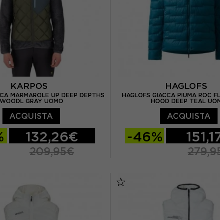
KARPOS
HAGLOFS
CCA MARMAROLE UP DEEP DEPTHS
HAGLOFS GIACCA PIUMA ROC 
WOODL GRAY UOMO
HOOD DEEP TEAL UO
ACQUISTA
ACQUISTA
%
132,26€
-46%
151,1
209,95€
279,9
L
XL
S
M
L
XL