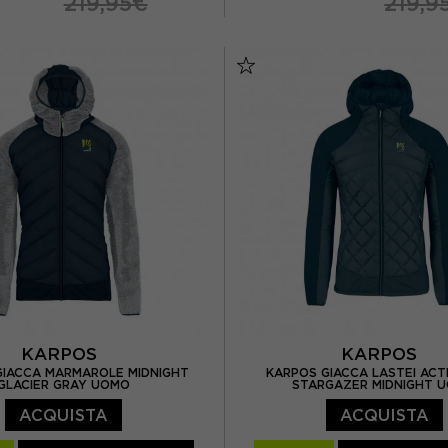
219,95€
219,9
L
XL
S
M
L
XL
KARPOS
KARPOS
GIACCA MARMAROLE MIDNIGHT
KARPOS GIACCA LASTEI ACT
GLACIER GRAY UOMO
STARGAZER MIDNIGHT 
ACQUISTA
ACQUISTA