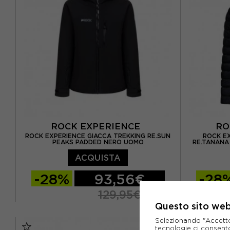
ROCK EXPERIENCE
RO
ROCK EXPERIENCE GIACCA TREKKING RE.SUN
ROCK EX
PEAKS PADDED NERO UOMO
RE.TANANA
ACQUISTA
-28%
93,56€
-28
129,95€
Questo sito web 
S
M
L
XL
XXL
S
M
Selezionando "Accetto i
tecnologie ci consenton