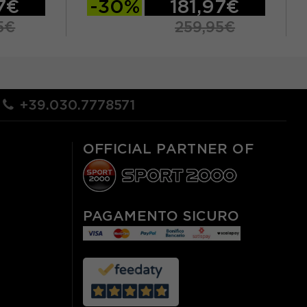
97€
-30%
181,97€
5€
259,95€
XXL
XS
S
M
L
XL
+39.030.7778571
OFFICIAL PARTNER OF
PAGAMENTO SICURO