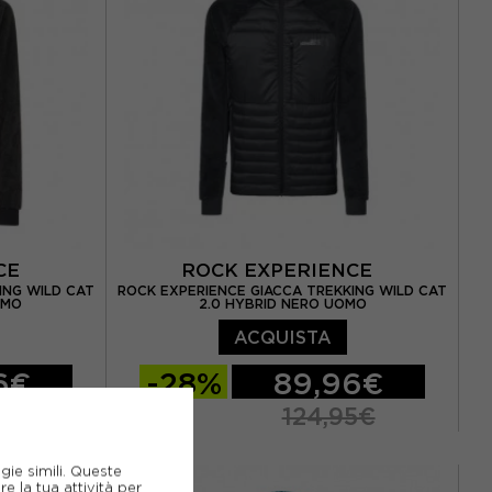
NCE
ROCK EXPERIENCE
ING WILD CAT
ROCK EXPERIENCE GIACCA TREKKING WILD CAT
OMO
2.0 HYBRID NERO UOMO
ACQUISTA
6€
-28%
89,96€
5€
124,95€
S
M
L
XL
XXL
gie simili. Queste
e la tua attività per