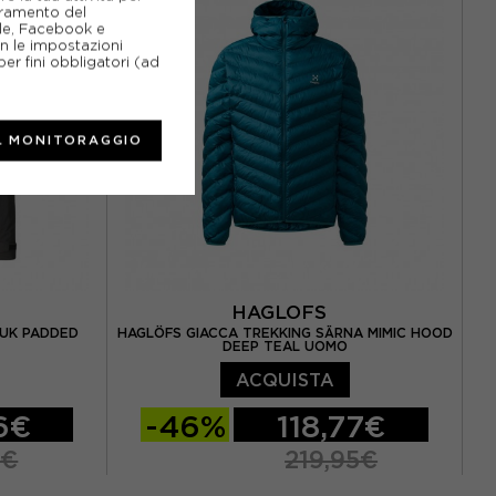
ioramento del
gle, Facebook e
on le impostazioni
er fini obbligatori (ad
L MONITORAGGIO
HAGLOFS
KUK PADDED
HAGLÖFS GIACCA TREKKING SÄRNA MIMIC HOOD
DEEP TEAL UOMO
ACQUISTA
6€
-46%
118,77€
5€
219,95€