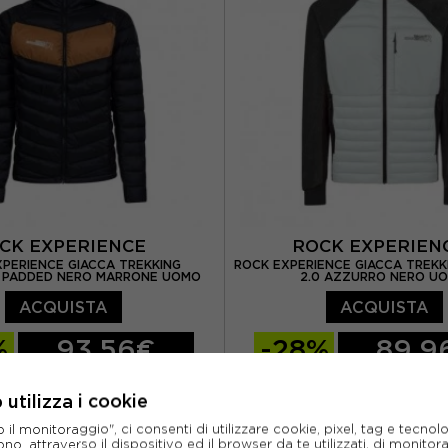
CK EXPERIENCE
ROCK EXPERIE
PERIENCE GIACCA TREKKING
ROCK EXPERIENCE GIACCA TREKK
 PADDED NERO MARRONE UOMO
2.0 AZZURRO NERO U
ACQUISTA
ACQUISTA
%
93,56€
-28%
89,9
129,95€
124,9
utilizza i cookie
L
XL
XXL
S
M
L
XL
l monitoraggio", ci consenti di utilizzare cookie, pixel, tag e tecnolo
o, attraverso il dispositivo ed il browser da te utilizzati, di monitorar