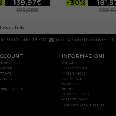
%
139,97€
-30%
181,
199,95€
259,9
L
XL
XXL
S
M
L
XL
Giacca primaloft
lle 9:00 alle 13:00
info@sportlandweb.it
ACCOUNT
INFORMAZIONI
TUZIONI
CHI SIAMO
 ORDINE
LAVORA CON NOI
ETTUATE
I NOSTRI NEGOZI
 CREDITO
CONTATTACI
MAPPA DEL SITO
AZIONI PERSONALI
OFFERTE
SPORTLAND CARD
WHISTLEBLOWING
FONDO NUOVE COMPETENZE