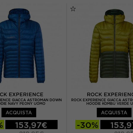
L
S
M
L
XL
CK EXPERIENCE
ROCK EXPERIE
IENCE GIACCA ASTROMAN DOWN
ROCK EXPERIENCE GIACCA AS
DIE NAVY PEONY UOMO
HOODIE KOMBU VERDE 
ACQUISTA
ACQUISTA
%
153,97€
-30%
153,