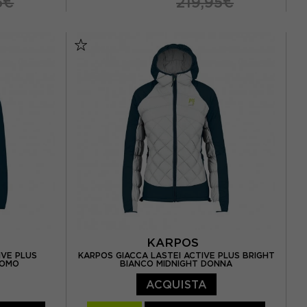
5€
219,95€
XS
S
M
L
KARPOS
IVE PLUS
KARPOS GIACCA LASTEI ACTIVE PLUS BRIGHT
UOMO
BIANCO MIDNIGHT DONNA
ACQUISTA