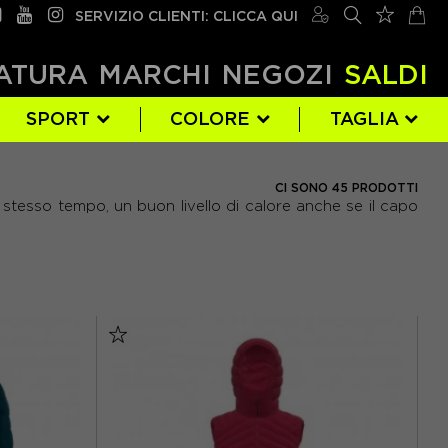
SERVIZIO CLIENTI: CLICCA QUI
ATURA
MARCHI
NEGOZI
SALDI
SPORT
COLORE
TAGLIA
PATAGONIA
GIALLO
EUR 50
(4)
(2)
(1)
CI SONO 45 PRODOTTI
o stesso tempo, un buon livello di calore anche se il capo
ROSA
S
(29)
(1)