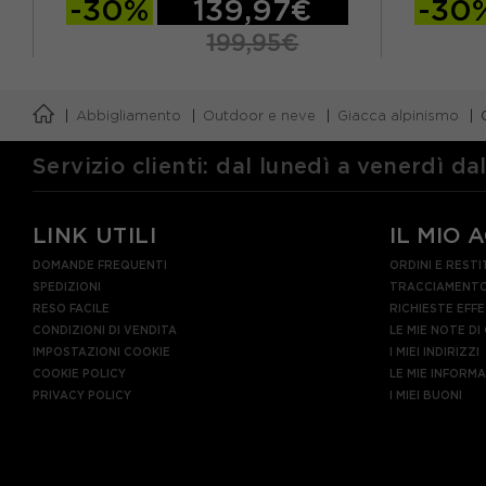
-30%
139,97€
-30
199,95€
XS
S
M
L
XL
S
M
Abbigliamento
Outdoor e neve
Giacca alpinismo
Servizio clienti: dal lunedì a venerdì da
LINK UTILI
IL MIO 
DOMANDE FREQUENTI
ORDINI E RESTI
SPEDIZIONI
TRACCIAMENTO
RESO FACILE
RICHIESTE EFF
CONDIZIONI DI VENDITA
LE MIE NOTE DI
IMPOSTAZIONI COOKIE
I MIEI INDIRIZZI
COOKIE POLICY
LE MIE INFORM
PRIVACY POLICY
I MIEI BUONI