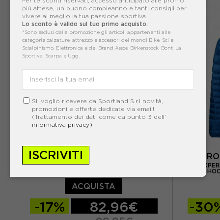
S
M
L
XL
S
M
Per te sconti riservati, accesso anticipato alle promo
più attese, un buono compleanno e tanti consigli per
vivere al meglio la tua passione sportiva.
Lo sconto è valido sul tuo primo acquisto.
*Sono esclusi dalla promozione gli articoli appartenenti alle
categorie calzature, attrezzo e accessori dei mondi Bike, Sci e
Scialpinismo, Elettronica e dei Brand Assos, Birkenstock, Bont, La
Sportiva, Scarpa e Ugg.
Si, voglio ricevere da Sportland S.r.l novità,
promozioni e offerte dedicate via email!.
(Trattamento dei dati come da punto 3 dell'
informativa privacy)
ISCRIVITI
MERU
RO
ROCK EXPER
MERU GIACCA LAREDO CAVIAR HUMUS UOMO
HOO
ACQUISTA
-17%
82,96€
-30