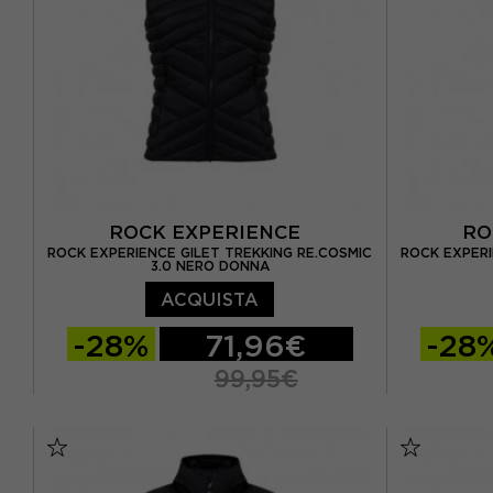
ROCK EXPERIENCE
RO
ROCK EXPERIENCE GILET TREKKING RE.COSMIC
ROCK EXPERI
3.0 NERO DONNA
ACQUISTA
-28%
71,96€
-28
99,95€
XS
S
M
L
XL
XS
S