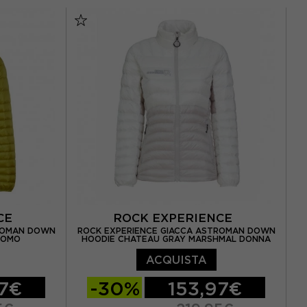
XXL
S
M
L
XL
NCE
ROCK EXPERIENCE
TROMAN DOWN
ROCK EXPERIENCE GIACCA ASTROMAN DOWN
UOMO
HOODIE CHATEAU GRAY MARSHMAL DONNA
ACQUISTA
97€
-30%
153,97€