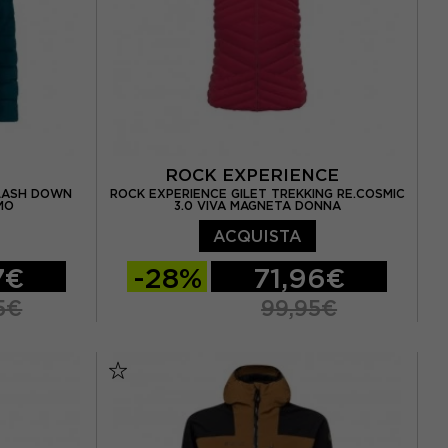
ROCK EXPERIENCE
FLASH DOWN
ROCK EXPERIENCE GILET TREKKING RE.COSMIC
MO
3.0 VIVA MAGNETA DONNA
ACQUISTA
7€
-28%
71,96€
5€
99,95€
XS
S
M
L