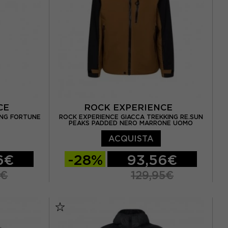
NCE
ROCK EXPERIENCE
ING FORTUNE
ROCK EXPERIENCE GIACCA TREKKING RE.SUN
PEAKS PADDED NERO MARRONE UOMO
ACQUISTA
6€
-28%
93,56€
5€
129,95€
XL
S
M
L
XL