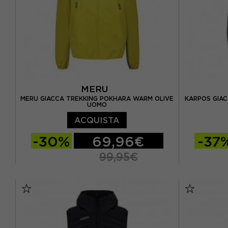
MERU
MERU GIACCA TREKKING POKHARA WARM OLIVE
KARPOS GIA
UOMO
ACQUISTA
-30%
69,96€
-37
99,95€
S
M
L
XL
S
M