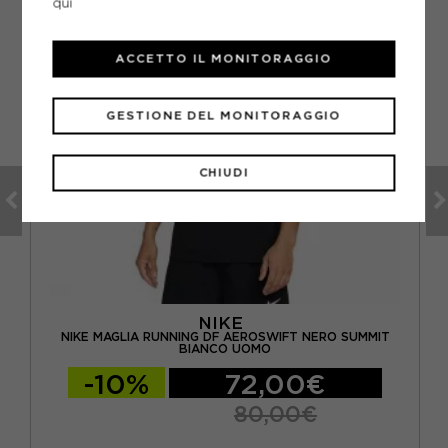
qui
ACCETTO IL MONITORAGGIO
GESTIONE DEL MONITORAGGIO
CHIUDI
NIKE
NIKE MAGLIA RUNNING DF AEROSWIFT NERO SUMMIT
BIANCO UOMO
-10%
72,00€
80,00€