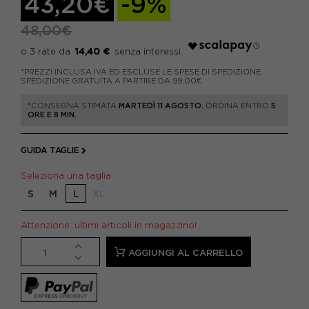
43,20€
-9%
48,00€
14,40 €
*PREZZI INCLUSA IVA ED ESCLUSE LE SPESE DI SPEDIZIONE.
SPEDIZIONE GRATUITA A PARTIRE DA 99,00€
*CONSEGNA STIMATA
MARTEDÌ 11 AGOSTO.
ORDINA ENTRO
5
ORE E 8 MIN.
GUIDA TAGLIE
Seleziona una taglia
S
M
L
XL
Attenzione: ultimi articoli in magazzino!
AGGIUNGI AL CARRELLO