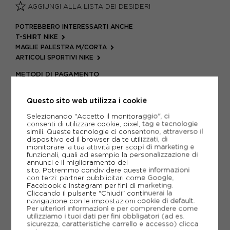
AGGIUNGI ALLA LISTA DEI DESIDERI
POTREBBERO INTERESSARTI ANCHE
T-SHIRT NIKE
MAGLIE PALESTRA M/CORTA
ARTICOLI SPORTIVI NIKE
METODI DI PAGAMENTO
Questo sito web utilizza i cookie
PIÙ INFORMAZIONI
Selezionando "Accetto il monitoraggio", ci
consenti di utilizzare cookie, pixel, tag e tecnologie
simili. Queste tecnologie ci consentono, attraverso il
SCHEDA TECNICA
dispositivo ed il browser da te utilizzati, di
monitorare la tua attività per scopi di marketing e
funzionali, quali ad esempio la personalizzazione di
GUIDA ALLE TAGLIE
annunci e il miglioramento del
sito. Potremmo condividere queste informazioni
con terzi: partner pubblicitari come Google,
Facebook e Instagram per fini di marketing.
CONSIGLIATI DA NOI
Cliccando il pulsante "Chiudi" continuerai la
navigazione con le impostazioni cookie di default.
Per ulteriori informazioni e per comprendere come
utilizziamo i tuoi dati per fini obbligatori (ad es.
sicurezza, caratteristiche carrello e accesso)
clicca