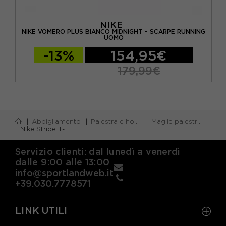
NIKE
ING
NIKE VOMERO PLUS BIANCO MIDNIGHT - SCARPE RUNNING
NI
UOMO
-13%
154,95€
179,99€
Abbigliamento
Palestra e home gym
Maglie palestra m/corta
Nike Stride T-Shirt Running Bianco Reflective Argento Uomo
Servizio clienti: dal lunedì a venerdì
dalle 9:00 alle 13:00
info@sportlandweb.it
+39.030.7778571
LINK UTILI