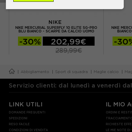
NIKE
FG
NIKE MERCURIAL SUPERFLY 10 ELITE SG-PRO
NIKE MERC
O
BLU BIANCO - SCARPE DA CALCIO UOMO
BIANCO
-30%
202,99€
-30
289,99€
Abbigliamento
Sport di squadra
Maglie calcio
Mag
Servizio clienti: dal lunedì a venerdì da
LINK UTILI
IL MIO 
DOMANDE FREQUENTI
ORDINI E RESTI
SPEDIZIONI
TRACCIAMENTO
RESO FACILE
RICHIESTE EFF
CONDIZIONI DI VENDITA
LE MIE NOTE DI