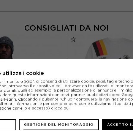
CONSIGLIATI DA NOI
utilizza i cookie
l monitoraggio", ci consenti di utilizzare cookie, pixel, tag e tecnolo
o, attraverso il dispositivo ed il browser da te utilizzati, di monitorar
unzionali, quali ad esempio la personalizzazione di annunci e il migl
idere queste informazioni con terzi: partner pubblicitari come Goo
marketing. Cliccando il pulsante "Chiudi" continuerai la navigazione c
ulteriori informazioni e per comprendere come utilizziamo i tuoi dati p
ristiche carrello e accesso)
clicca qui
NIKE
ADIDAS ORIGIN
GESTIONE DEL MONITORAGGIO
ACCETTO I
LIA MANICHE CORTE INTER ACG
ADIDAS ORIGINALS T-SHIRT CUL