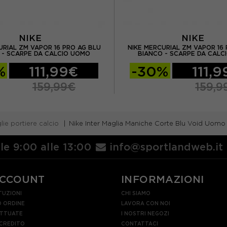
NIKE
NIKE
URIAL ZM VAPOR 16 PRO AG BLU
NIKE MERCURIAL ZM VAPOR 16 
 - SCARPE DA CALCIO UOMO
BIANCO - SCARPE DA CALC
%
111,99€
-30%
111,
159,99€
159,9
lie portiere calcio
Nike Inter Maglia Maniche Corte Blu Void Uomo
lle 9:00 alle 13:00
info@sportlandweb.it
ACCOUNT
INFORMAZIONI
TUZIONI
CHI SIAMO
 ORDINE
LAVORA CON NOI
ETTUATE
I NOSTRI NEGOZI
 CREDITO
CONTATTACI