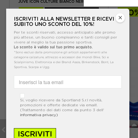
JUVE ICON CULTURE BIANCO NERO UOMO
E
-30%
84,00€
-20
×
ISCRIVITI ALLA NEWSLETTER E RICEVI
120,00€
SUBITO UNO SCONTO DEL 10%!
EXTRA SCONTO GIÀ INCLUSO
Per te sconti riservati, accesso anticipato alle promo
SALDI ANCORA PIÙ CONVENIENTI
più attese, un buono compleanno e tanti consigli per
vivere al meglio la tua passione sportiva.
Lo sconto è valido sul tuo primo acquisto.
*Sono esclusi dalla promozione gli articoli appartenenti alle
categorie calzature, attrezzo e accessori dei mondi Bike, Sci e
Scialpinismo, Elettronica e dei Brand Assos, Birkenstock, Bont, La
Sportiva, Scarpa e Ugg.
Si, voglio ricevere da Sportland S.r.l novità,
promozioni e offerte dedicate via email!.
(Trattamento dei dati come da punto 3 dell'
informativa privacy)
ISCRIVITI