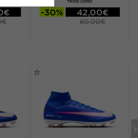
TIFOSI UOMO
0€
-30%
42,00€
0€
60,00€