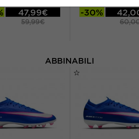
XPRESS BIANCO UOMO
BIANCO UOMO
%
47,99€
-30%
42,0
59,99€
60,0
ABBINABILI