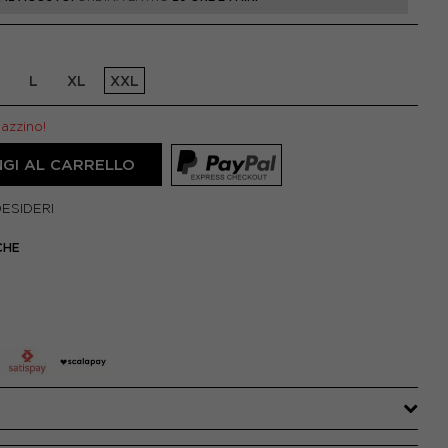
L
XL
XXL
gazzino!
GI AL CARRELLO
DESIDERI
CHE