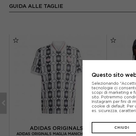
GUIDA ALLE TAGLIE
Questo sito web 
Selezionando "Accetto i
tecnologie ci consenton
scopi di marketing e f
sito. Potremmo condiv
Instagram per fini di 
cookie di default. Per 
es. sicurezza, caratte
ADIDAS ORIGINALS
CHIUDI
KE
ADIDAS ORIGINALS MAGLIA MANICHE CORTE
NIKE MAG