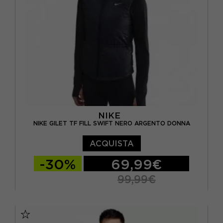
NIKE
NIKE GILET TF FILL SWIFT NERO ARGENTO DONNA
ACQUISTA
-30%
69,99€
99,99€
XS
S
M
L