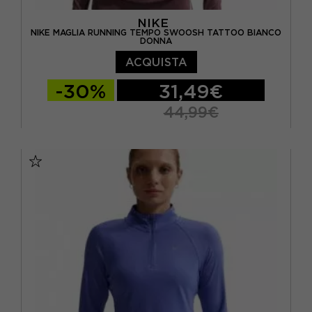
NIKE
NIKE MAGLIA RUNNING TEMPO SWOOSH TATTOO BIANCO
DONNA
ACQUISTA
-30%
31,49€
44,99€
XS
S
M
L