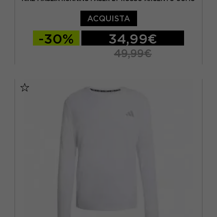
ACQUISTA
-30%
34,99€
49,99€
S
M
L
XL