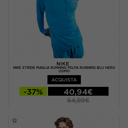
NIKE
NIKE STRIDE MAGLIA RUNNING FELPA RUNNING BLU HERO
UOMO
ACQUISTA
-37%
40,94€
64,99€
S
M
L
XL