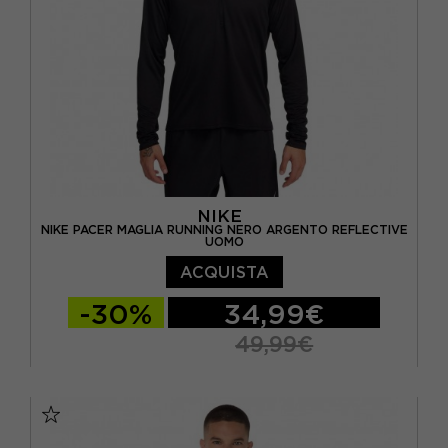
NIKE
NIKE PACER MAGLIA RUNNING NERO ARGENTO REFLECTIVE
UOMO
ACQUISTA
-30%
34,99€
49,99€
S
M
L
XL