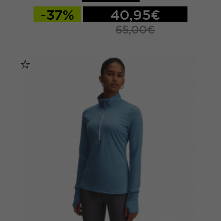
-37%
40,95€
65,00€
S
M
L
XL