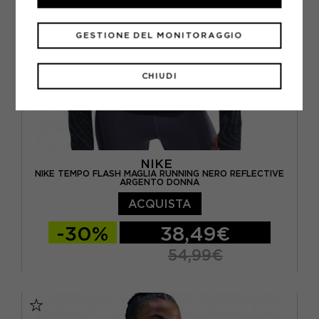
GESTIONE DEL MONITORAGGIO
CHIUDI
NIKE
NIKE TEMPO FLASH MAGLIA RUNNING NERO REFLECTIVE
ARGENTO DONNA
ACQUISTA
-30%
38,49€
54,99€
XS
S
M
L