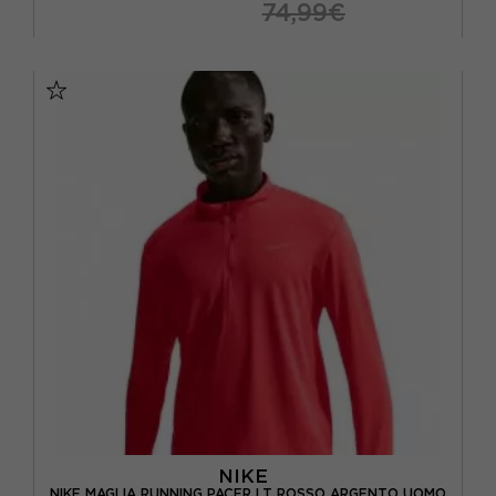
74,99€
S
M
L
XL
NIKE
NIKE MAGLIA RUNNING PACER LT ROSSO ARGENTO UOMO