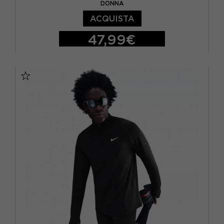
DONNA
ACQUISTA
47,99€
XS
S
M
L