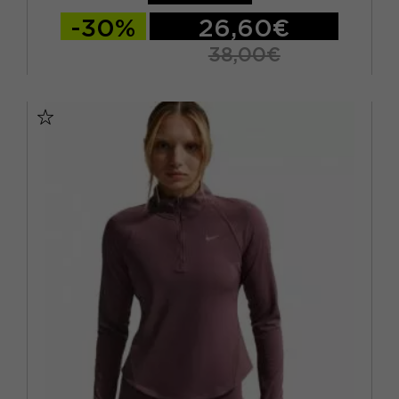
-30%
26,60€
38,00€
S
M
L
XL