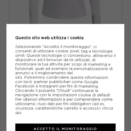
UNDER ARMOUR
Questo sito web utilizza i cookie
UNDER ARMOUR MAGLIA RUNNING LAUNCH PRO BIANCO
DONNA
Selezionando "Accetto il monitoraggio", ci
consenti di utilizzare cookie, pixel, tag e tecnologie
ACQUISTA
simili. Queste tecnologie ci consentono, attraverso il
dispositivo ed il browser da te utilizzati, di
monitorare la tua attività per scopi di marketing e
-30%
45,50€
funzionali, quali ad esempio la personalizzazione di
annunci e il miglioramento del
65,00€
sito. Potremmo condividere queste informazioni
con terzi: partner pubblicitari come Google,
Facebook e Instagram per fini di marketing.
XS
S
M
Cliccando il pulsante "Chiudi" continuerai la
navigazione con le impostazioni cookie di default.
Per ulteriori informazioni e per comprendere come
utilizziamo i tuoi dati per fini obbligatori (ad es.
sicurezza, caratteristiche carrello e accesso)
clicca
qui
ACCETTO IL MONITORAGGIO