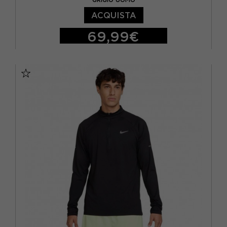
ACQUISTA
69,99€
S
M
L
XL