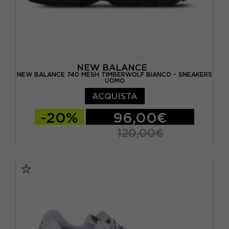
NEW BALANCE
NEW BALANCE 740 MESH TIMBERWOLF BIANCO - SNEAKERS
UOMO
ACQUISTA
-20%
96,00€
120,00€
EUR 40 / US 7
EUR 40.5 / US 7.5
EUR 41.5 / US 8
EUR 42 / US 8.5
EUR 42.5 / US 9
EUR 43 / US 9.5
EUR 44 / US 10
EUR 45 / US 11