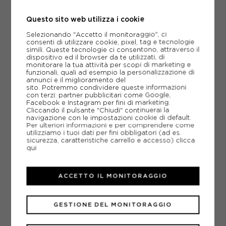
Questo sito web utilizza i cookie
ACQUISTA
Selezionando "Accetto il monitoraggio", ci
-25%
90,00€
consenti di utilizzare cookie, pixel, tag e tecnologie
simili. Queste tecnologie ci consentono, attraverso il
120,00€
dispositivo ed il browser da te utilizzati, di
monitorare la tua attività per scopi di marketing e
funzionali, quali ad esempio la personalizzazione di
EUR 40 / US 7
EUR 40.5 / US 7.5
annunci e il miglioramento del
sito. Potremmo condividere queste informazioni
con terzi: partner pubblicitari come Google,
EUR 41.5 / US 8
EUR 42 / US 8.5
Facebook e Instagram per fini di marketing.
Cliccando il pulsante "Chiudi" continuerai la
EUR 42.5 / US 9
EUR 43 / US 9.5
navigazione con le impostazioni cookie di default.
Per ulteriori informazioni e per comprendere come
utilizziamo i tuoi dati per fini obbligatori (ad es.
EUR 44 / US 10
EUR 44.5 / US 10.5
sicurezza, caratteristiche carrello e accesso)
clicca
qui
EUR 45 / US 11
ACCETTO IL MONITORAGGIO
GESTIONE DEL MONITORAGGIO