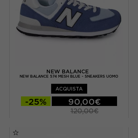
NEW BALANCE
NEW BALANCE 574 MESH BLUE - SNEAKERS UOMO
ACQUISTA
-25%
90,00€
120,00€
EUR 40 / US 7
EUR 40.5 / US 7.5
EUR 41.5 / US 8
EUR 42 / US 8.5