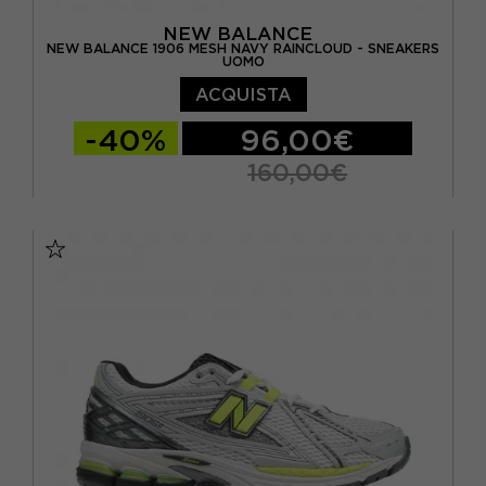
NEW BALANCE
NEW BALANCE 1906 MESH NAVY RAINCLOUD - SNEAKERS
UOMO
ACQUISTA
-40%
96,00€
160,00€
EUR 40 / US 7
EUR 40.5 / US 7.5
EUR 41.5 / US 8
EUR 42 / US 8.5
EUR 43 / US 9.5
EUR 44 / US 10
EUR 45 / US 11