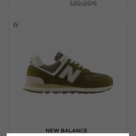
120,00€
EUR 40 / US 7
EUR 40.5 / US 7.5
EUR 41.5 / US 8
EUR 42 / US 8.5
EUR 42.5 / US 9
EUR 43 / US 9.5
EUR 44 / US 10
EUR 44.5 / US 10.5
EUR 45 / US 11
NEW BALANCE
NEW BALANCE 574 MESH VERDE BIANCO - SNEAKERS UOMO