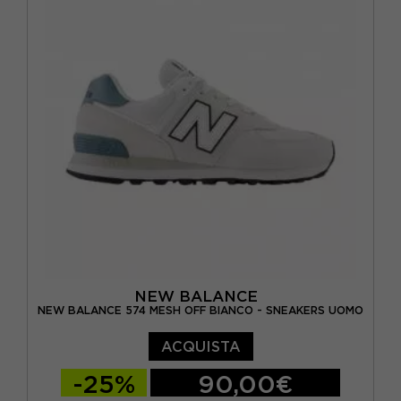
EUR 42.5 / US 9
EUR 43 / US 9.5
EUR 44 / US 10
EUR 44.5 / US 10.5
EUR 45 / US 11
NEW BALANCE
NEW BALANCE 574 MESH OFF BIANCO - SNEAKERS UOMO
ACQUISTA
-25%
90,00€