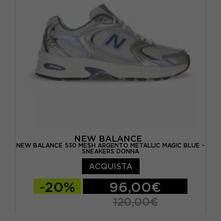
EUR 40.5 / US 7.5
EUR 41.5 / US 8
EUR 42 / US 8.5
EUR 42.5 / US 9
NEW BALANCE
NEW BALANCE 530 MESH ARGENTO METALLIC MAGIC BLUE -
SNEAKERS DONNA
ACQUISTA
-20%
96,00€
120,00€