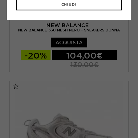
CHIUDI
NEW BALANCE
NEW BALANCE 530 MESH NERO - SNEAKERS DONNA
ACQUISTA
-20%
104,00€
130,00€
EUR 34,5 / US 4,5
EUR 35 / US 5
EUR 36 / US 5.5
EUR 36.5 / US 6
EUR 37 / US 6.5
EUR 37.5 / US 7
EUR 38 / US 7.5
EUR 39 / US 8
EUR 40 / US 8.5
EUR 40.5 / US 9