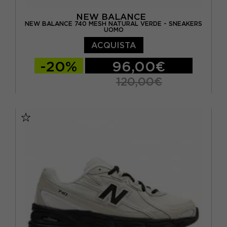
EUR 45
(20)
NEW BALANCE
NEW BALANCE 740 MESH NATURAL VERDE - SNEAKERS
UOMO
EUR 46
(1)
ACQUISTA
-20%
96,00€
120,00€
EUR 37 / US 4.5
EUR 37.5 / US 5
EUR 38 / US 5.5
EUR 38.5 / US 6
EUR 39.5 / US 6.5
EUR 40 / US 7
EUR 40.5 / US 7.5