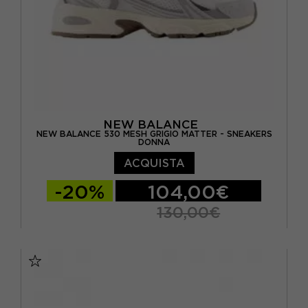
NEW BALANCE
NEW BALANCE 530 MESH GRIGIO MATTER - SNEAKERS
DONNA
ACQUISTA
-20%
104,00€
130,00€
EUR 37 / US 4.5
EUR 37.5 / US 5
EUR 38 / US 5.5
EUR 38.5 / US 6
EUR 39.5 / US 6.5
EUR 40 / US 7