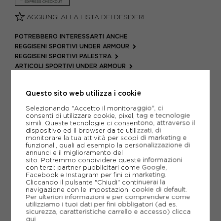
AGGIUNGI ALLA LISTA DEI DESIDERI
POTREBBERO INTERESSARTI ANCHE
REGGISENI SPORTIVI UNDER ARMOUR
REGGISENI SPORTIVI PALESTRA
ARTICOLI SPORTIVI UNDER ARMOUR
METODI DI PAGAMENTO
Questo sito web utilizza i cookie
Selezionando "Accetto il monitoraggio", ci
consenti di utilizzare cookie, pixel, tag e tecnologie
PIÙ INFORMAZIONI
simili. Queste tecnologie ci consentono, attraverso il
dispositivo ed il browser da te utilizzati, di
monitorare la tua attività per scopi di marketing e
SCHEDA TECNICA
funzionali, quali ad esempio la personalizzazione di
annunci e il miglioramento del
sito. Potremmo condividere queste informazioni
GUIDA ALLE TAGLIE
con terzi: partner pubblicitari come Google,
Facebook e Instagram per fini di marketing.
Cliccando il pulsante "Chiudi" continuerai la
navigazione con le impostazioni cookie di default.
CONSIGLIATI DA NOI
Per ulteriori informazioni e per comprendere come
utilizziamo i tuoi dati per fini obbligatori (ad es.
sicurezza, caratteristiche carrello e accesso)
clicca
qui