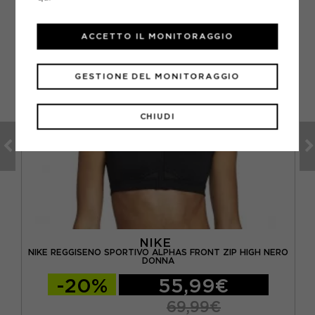
ACCETTO IL MONITORAGGIO
GESTIONE DEL MONITORAGGIO
CHIUDI
NIKE
NTO
NIKE REGGISENO SPORTIVO ALPHAS FRONT ZIP HIGH NERO
DONNA
-20%
55,99€
69,99€