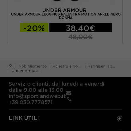
UNDER ARMOUR
ERO
UNDER ARMOUR LEGGINGS PALESTRA MOTION ANKLE NERO
UN
DONNA
-20%
38,40€
48,00€
Abbigliamento
Palestra e home gym
Reggiseni sportivi palestra
Under Armour Reggiseno Sportivo Infinity High Support Nero Donna
Servizio clienti: dal lunedì a venerdì
dalle 9:00 alle 13:00
info@sportlandweb.it
+39.030.7778571
LINK UTILI