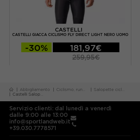
CASTELLI
 2
CASTELLI GIACCA CICLISMO FLY DIRECT LIGHT NERO UOMO
C
-30%
181,97€
259,95€
Abbigliamento
Ciclismo, running e piscina
Salopette ciclismo
Castelli Salopette Ciclismo Competizione 2 Nero Uomo
Servizio clienti: dal lunedì a venerdì
dalle 9:00 alle 13:00
info@sportlandweb.it
+39.030.7778571