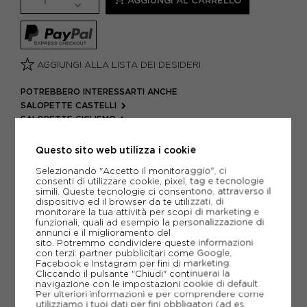
AGGIUNGI AL CARRELLO
AGGIUNGI ALLA LISTA DEI DESIDERI
POTREBBERO INTERESSARTI ANCHE
SALOPETTE CASTELLI
SALOPETTE CICLISMO
ARTICOLI SPORTIVI CASTELLI
Questo sito web utilizza i cookie
METODI DI PAGAMENTO
Selezionando "Accetto il monitoraggio", ci
consenti di utilizzare cookie, pixel, tag e tecnologie
simili. Queste tecnologie ci consentono, attraverso il
dispositivo ed il browser da te utilizzati, di
PIÙ INFORMAZIONI
monitorare la tua attività per scopi di marketing e
funzionali, quali ad esempio la personalizzazione di
annunci e il miglioramento del
SCHEDA TECNICA
sito. Potremmo condividere queste informazioni
con terzi: partner pubblicitari come Google,
Facebook e Instagram per fini di marketing.
GUIDA ALLE TAGLIE
Cliccando il pulsante "Chiudi" continuerai la
navigazione con le impostazioni cookie di default.
Per ulteriori informazioni e per comprendere come
utilizziamo i tuoi dati per fini obbligatori (ad es.