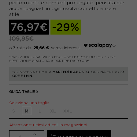
performante e comfort prolungato, pensata per
accompagnarti in ogni uscita con efficienza e
stile.
76,97€
-29%
109,95€
25,66 €
*PREZZI INCLUSA IVA ED ESCLUSE LE SPESE DI SPEDIZIONE.
SPEDIZIONE GRATUITA A PARTIRE DA 99,00€
*CONSEGNA STIMATA
MARTEDÌ 11 AGOSTO.
ORDINA ENTRO
19
ORE E 1 MIN.
GUIDA TAGLIE
Seleziona una taglia
S
M
L
XL
XXL
Attenzione: ultimi articoli in magazzino!