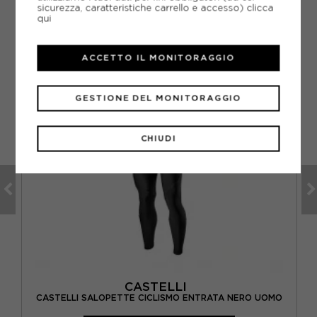
CONSIGLIATI DA NOI
sicurezza, caratteristiche carrello e accesso)
clicca
qui
ACCETTO IL MONITORAGGIO
GESTIONE DEL MONITORAGGIO
CHIUDI
CASTELLI
 2
C
CASTELLI SALOPETTE CICLISMO ENTRATA NERO UOMO