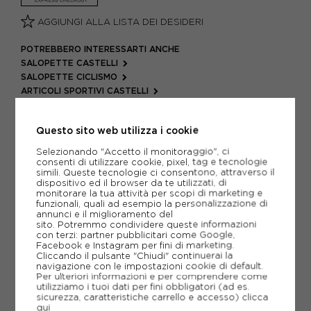
AGGIUNGI ALLA LISTA DEI DESIDERI
POTREBBERO INTERESSARTI ANCHE
SALOPETTE CASTELLI
SALOPETTE CICLISMO
ARTICOLI SPORTIVI CASTELLI
METODI DI PAGAMENTO
Questo sito web utilizza i cookie
Selezionando "Accetto il monitoraggio", ci
consenti di utilizzare cookie, pixel, tag e tecnologie
PIÙ INFORMAZIONI
simili. Queste tecnologie ci consentono, attraverso il
dispositivo ed il browser da te utilizzati, di
monitorare la tua attività per scopi di marketing e
SCHEDA TECNICA
funzionali, quali ad esempio la personalizzazione di
annunci e il miglioramento del
sito. Potremmo condividere queste informazioni
GUIDA ALLE TAGLIE
con terzi: partner pubblicitari come Google,
Facebook e Instagram per fini di marketing.
Cliccando il pulsante "Chiudi" continuerai la
navigazione con le impostazioni cookie di default.
CONSIGLIATI DA NOI
Per ulteriori informazioni e per comprendere come
utilizziamo i tuoi dati per fini obbligatori (ad es.
sicurezza, caratteristiche carrello e accesso)
clicca
qui