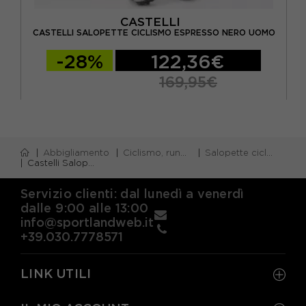
CASTELLI
 2
CASTELLI SALOPETTE CICLISMO ESPRESSO NERO UOMO
-28%
122,36€
169,95€
Abbigliamento
Ciclismo, running e piscina
Salopette ciclismo
Castelli Salopette Ciclismo Velocissimo 5 Nero Uomo
Servizio clienti: dal lunedì a venerdì
dalle 9:00 alle 13:00
info@sportlandweb.it
+39.030.7778571
LINK UTILI