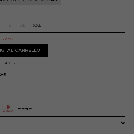
1 AGOSTO.
ORDINA ENTRO
22 MIN.
L
XL
XXL
gazzino!
GI AL CARRELLO
DESIDERI
CHE