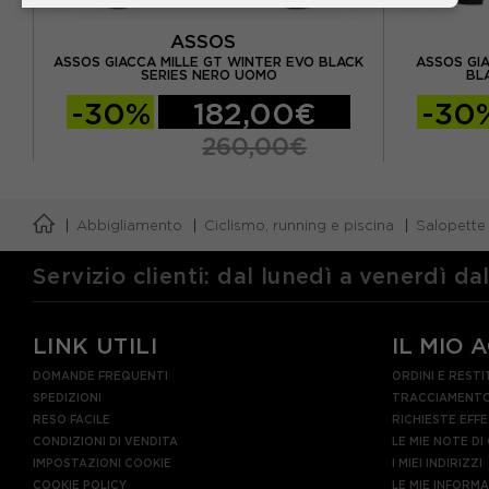
ASSOS
 GT
ASSOS GIACCA MILLE GT WINTER EVO BLACK
ASSOS GI
SERIES NERO UOMO
BL
-30%
182,00€
-30
260,00€
Abbigliamento
Ciclismo, running e piscina
Salopette
Servizio clienti: dal lunedì a venerdì da
LINK UTILI
IL MIO 
DOMANDE FREQUENTI
ORDINI E RESTI
SPEDIZIONI
TRACCIAMENTO
RESO FACILE
RICHIESTE EFF
CONDIZIONI DI VENDITA
LE MIE NOTE DI
IMPOSTAZIONI COOKIE
I MIEI INDIRIZZI
COOKIE POLICY
LE MIE INFORM