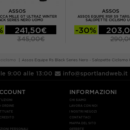
ASSOS
ASSOS
ACCA MILLE GT ULTRAZ WINTER
ASSOS EQUIPE RSR S9 TARG
ACK SERIES NERO UOMO
SALOPETTE CICLISMO 
%
241,50€
-30%
203,
345,00€
290,
 ciclismo
Assos Equipe Rs Black Series Nero - Salopette Ciclism
lle 9:00 alle 13:00
info@sportlandweb.it
ACCOUNT
INFORMAZIONI
TUZIONI
CHI SIAMO
 ORDINE
LAVORA CON NOI
ETTUATE
I NOSTRI NEGOZI
 CREDITO
CONTATTACI
MAPPA DEL SITO
AZIONI PERSONALI
OFFERTE