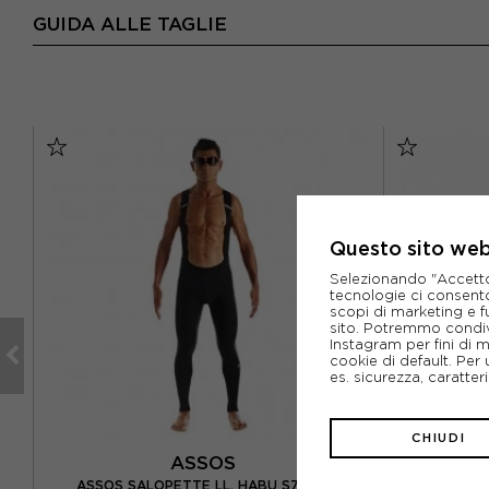
GUIDA ALLE TAGLIE
Questo sito web 
Selezionando "Accetto i
tecnologie ci consenton
scopi di marketing e f
sito. Potremmo condiv
Instagram per fini di 
cookie di default. Per 
es. sicurezza, caratte
CHIUDI
ASSOS
UST
ASSOS SALO
ASSOS SALOPETTE LL. HABU S7 NERO