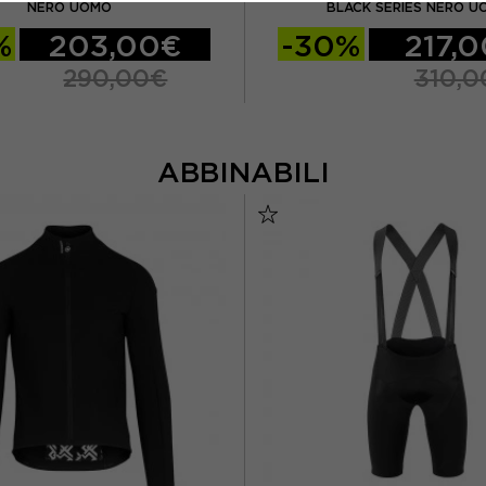
NERO UOMO
BLACK SERIES NERO U
%
203,00€
-30%
217,
290,00€
310,0
ABBINABILI