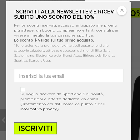
×
-30%
210,00€
-30
ISCRIVITI ALLA NEWSLETTER E RICEVI
SUBITO UNO SCONTO DEL 10%!
300,00€
Per te sconti riservati, accesso anticipato alle promo
più attese, un buono compleanno e tanti consigli per
vivere al meglio la tua passione sportiva.
Lo sconto è valido sul tuo primo acquisto.
*Sono esclusi dalla promozione gli articoli appartenenti alle
categorie calzature, attrezzo e accessori dei mondi Bike, Sci e
Scialpinismo, Elettronica e dei Brand Assos, Birkenstock, Bont, La
Sportiva, Scarpa e Ugg.
Si, voglio ricevere da Sportland S.r.l novità,
promozioni e offerte dedicate via email!.
(Trattamento dei dati come da punto 3 dell'
informativa privacy)
ISCRIVITI