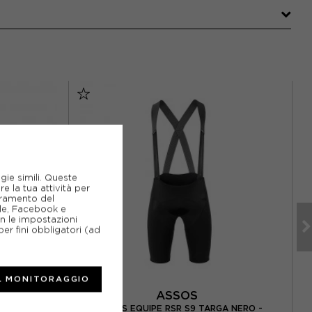
gie simili. Queste
e la tua attività per
ioramento del
gle, Facebook e
on le impostazioni
er fini obbligatori (ad
L MONITORAGGIO
ASSOS
TO C2 LONG
ASSOS EQUIPE RSR S9 TARGA NERO -