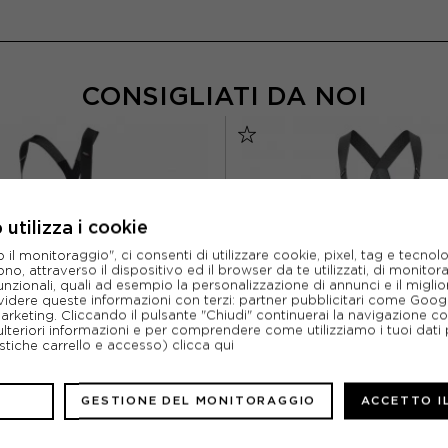
CONSIGLIATI DA NOI
utilizza i cookie
l monitoraggio", ci consenti di utilizzare cookie, pixel, tag e tecnolo
o, attraverso il dispositivo ed il browser da te utilizzati, di monitorar
unzionali, quali ad esempio la personalizzazione di annunci e il migl
idere queste informazioni con terzi: partner pubblicitari come Goo
marketing. Cliccando il pulsante "Chiudi" continuerai la navigazione c
ulteriori informazioni e per comprendere come utilizziamo i tuoi dati p
ristiche carrello e accesso)
clicca qui
GESTIONE DEL MONITORAGGIO
ACCETTO I
ASSOS
ASSOS
PETTE CICLISMO EQUIPE RSR S9
ASSOS SALOPETTE MILLE GT G