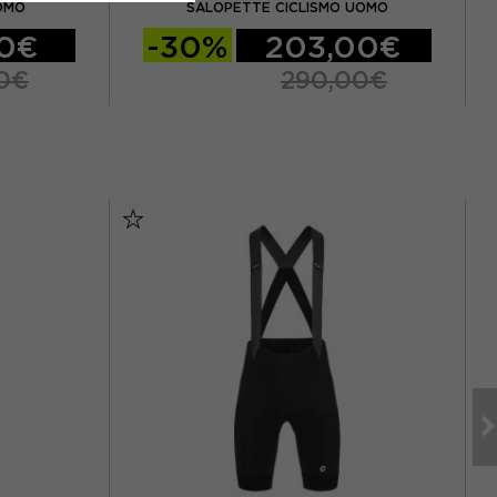
OMO
SALOPETTE CICLISMO UOMO
00€
-30%
203,00€
0€
290,00€