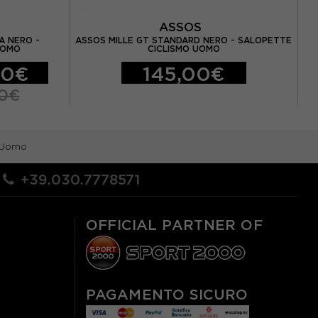
ASSOS
A NERO -
ASSOS MILLE GT STANDARD NERO - SALOPETTE
AS
UOMO
CICLISMO UOMO
00€
145,00€
00€
o Uomo
+39.030.7778571
OFFICIAL PARTNER OF
PAGAMENTO SICURO