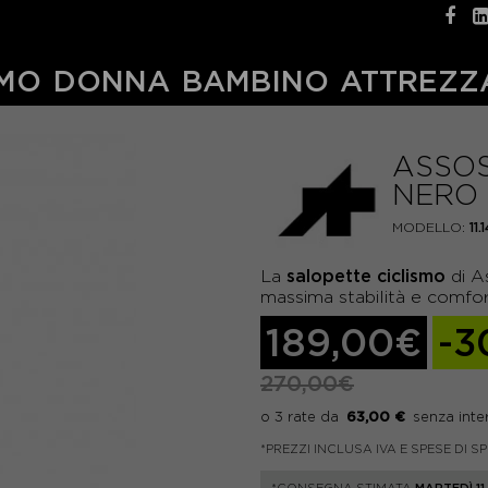
MO
DONNA
BAMBINO
ATTREZZ
ASSOS
NERO 
MODELLO:
11.
salopette ciclismo
La
di A
massima stabilità e comfor
189,00€
-3
270,00€
63,00 €
*PREZZI INCLUSA IVA E SPESE DI S