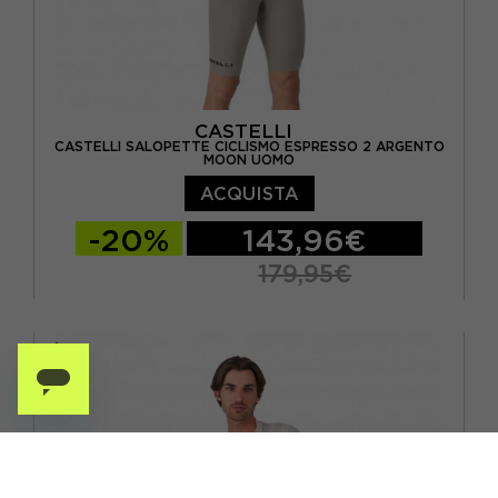
CASTELLI
CASTELLI SALOPETTE CICLISMO ESPRESSO 2 ARGENTO
MOON UOMO
ACQUISTA
-20%
143,96€
179,95€
S
M
L
XL
XXL