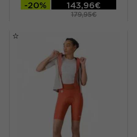
-20%
143,96€
179,95€
M
L
XL