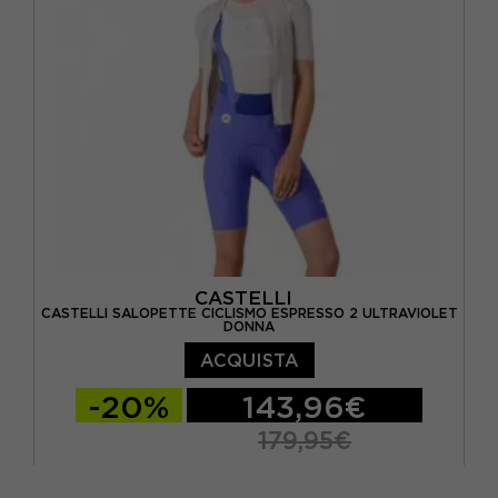
CASTELLI
CASTELLI SALOPETTE CICLISMO ESPRESSO 2 ULTRAVIOLET
DONNA
ACQUISTA
-20%
143,96€
179,95€
XS
S
M
L