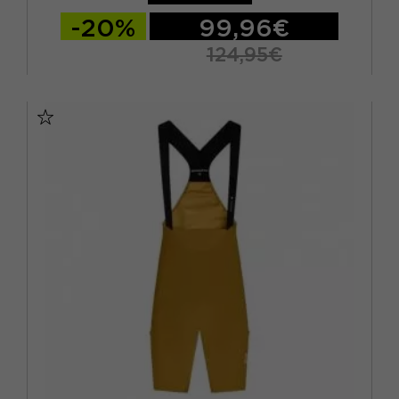
-20%
99,96€
124,95€
S
M
L
XL
XXL