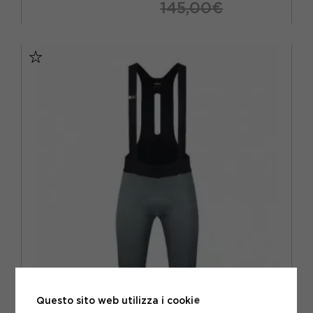
145,00€
S
M
L
XL
GOBIK
Questo sito web utilizza i cookie
GOBIK SALOPETTE CICLISMO X LIBERTY UOMO