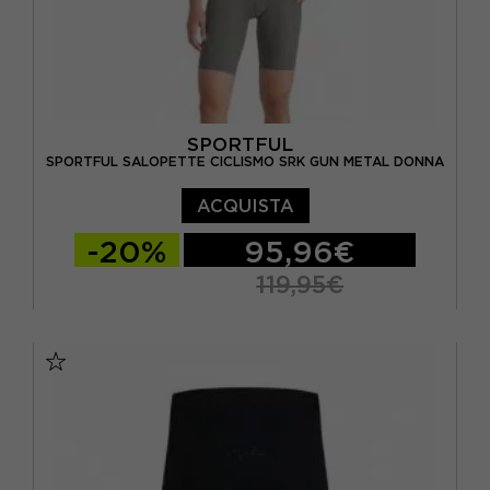
SPORTFUL
SPORTFUL SALOPETTE CICLISMO SRK GUN METAL DONNA
ACQUISTA
-20%
95,96€
119,95€
XS
S
M
L