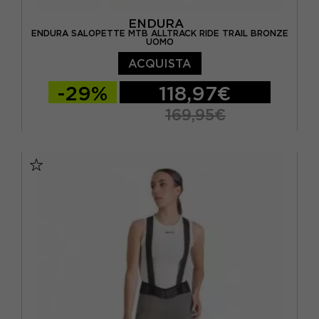
ENDURA
ENDURA SALOPETTE MTB ALLTRACK RIDE TRAIL BRONZE
UOMO
ACQUISTA
-29%
118,97€
169,95€
S
M
L
XL