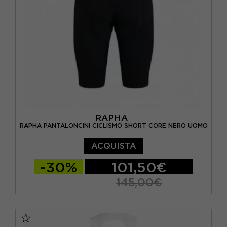
RAPHA
RAPHA PANTALONCINI CICLISMO SHORT CORE NERO UOMO
ACQUISTA
-30%
101,50€
145,00€
XS
S
M
L
XL
XXL