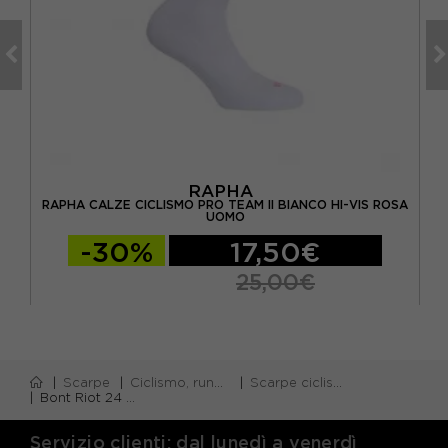
RAPHA
RAPHA CALZE CICLISMO PRO TEAM II BIANCO HI-VIS ROSA
MO
RA
UOMO
-30%
17,50€
25,00€
Scarpe
Ciclismo, running e piscina
Scarpe ciclismo
Bont Riot 24 Bianco - Scarpe Ciclismo Uomo
Servizio clienti: dal lunedì a venerdì