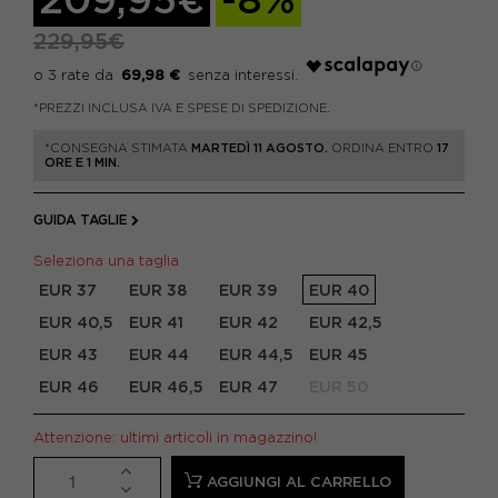
229,95€
69,98 €
*PREZZI INCLUSA IVA E SPESE DI SPEDIZIONE.
*CONSEGNA STIMATA
MARTEDÌ 11 AGOSTO.
ORDINA ENTRO
17
ORE E 1 MIN.
GUIDA TAGLIE
Seleziona una taglia
EUR 37
EUR 38
EUR 39
EUR 40
EUR 40,5
EUR 41
EUR 42
EUR 42,5
EUR 43
EUR 44
EUR 44,5
EUR 45
EUR 46
EUR 46,5
EUR 47
EUR 50
Attenzione: ultimi articoli in magazzino!
AGGIUNGI AL CARRELLO