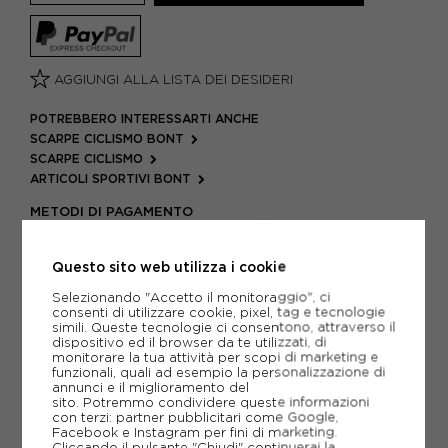
AGGIUNGI ALLA LISTA DEI DESIDERI
POTREBBERO INTERESSARTI ANCHE
SCARPE CICLISMO BONT
SCARPE CICLISMO
ARTICOLI SPORTIVI BONT
METODI DI PAGAMENTO
Questo sito web utilizza i cookie
PIÙ INFORMAZIONI
Selezionando "Accetto il monitoraggio", ci
consenti di utilizzare cookie, pixel, tag e tecnologie
simili. Queste tecnologie ci consentono, attraverso il
SCHEDA TECNICA
dispositivo ed il browser da te utilizzati, di
monitorare la tua attività per scopi di marketing e
funzionali, quali ad esempio la personalizzazione di
GUIDA ALLE TAGLIE
annunci e il miglioramento del
sito. Potremmo condividere queste informazioni
con terzi: partner pubblicitari come Google,
DOMANDE FREQUENTI
Facebook e Instagram per fini di marketing.
Cliccando il pulsante "Chiudi" continuerai la