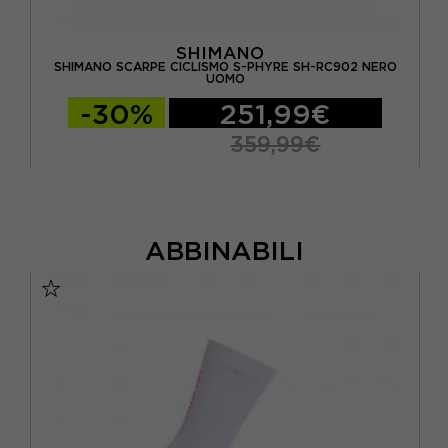
SHIMANO
SHIMANO SCARPE CICLISMO S-PHYRE SH-RC902 NERO
S
UOMO
-30%
251,99€
359,99€
ABBINABILI