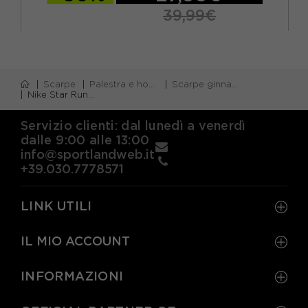
39,99€
Scarpe
Palestra e home gym
Scarpe ginnastica bambino
Nike Star Runner 5 Ps Platino Oro - Scarpe Da Ginnastica Bambino
Servizio clienti: dal lunedì a venerdì
dalle 9:00 alle 13:00
info@sportlandweb.it
+39.030.7778571
LINK UTILI
IL MIO ACCOUNT
INFORMAZIONI