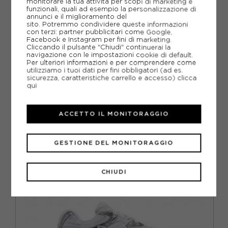
monitorare la tua attività per scopi di marketing e
funzionali, quali ad esempio la personalizzazione di
SCHEDA TECNICA
annunci e il miglioramento del
sito. Potremmo condividere queste informazioni
con terzi: partner pubblicitari come Google,
GUIDA ALLE TAGLIE
Facebook e Instagram per fini di marketing.
Cliccando il pulsante "Chiudi" continuerai la
navigazione con le impostazioni cookie di default.
DOMANDE FREQUENTI
Per ulteriori informazioni e per comprendere come
utilizziamo i tuoi dati per fini obbligatori (ad es.
Come ordinare la taglia giusta?
sicurezza, caratteristiche carrello e accesso)
clicca
qui
ACCETTO IL MONITORAGGIO
CONSIGLIATI DA NOI
GESTIONE DEL MONITORAGGIO
CHIUDI