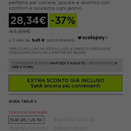
perfette per correre, giocare e divertirsi con
comfort e sicurezza ogni giorno.
28,34€
-37%
44,99€
9,45 €
*PREZZI INCLUSA IVA ED ESCLUSE LE SPESE DI SPEDIZIONE.
SPEDIZIONE GRATUITA A PARTIRE DA 99,00€
*CONSEGNA STIMATA
MARTEDÌ 11 AGOSTO.
ORDINA ENTRO
6
ORE E 13 MIN.
EXTRA SCONTO GIÀ INCLUSO
Saldi ancora più convenienti
GUIDA TAGLIE
Seleziona una taglia
EUR 28 / US 11C
EUR 28.5 / US 11.5C
EUR 30 / US 12.5C
EUR 31 / US 13C