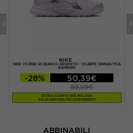
NIKE
A
NIKE V5 RNR GS BIANCO ARGENTO - SCARPE GINNASTICA
N
BAMBINO
-28%
50,39€
69,99€
EXTRA SCONTO GIÀ INCLUSO
SALDI ANCORA PIÙ CONVENIENTI
ABBINABILI