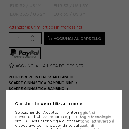
EUR 32 / US 1Y
EUR 33 / US 1.5Y
EUR 33.5 / US 2Y
EUR 35 / US 3Y
Attenzione: ultimi articoli in magazzino!
AGGIUNGI AL CARRELLO
AGGIUNGI ALLA LISTA DEI DESIDERI
POTREBBERO INTERESSARTI ANCHE
SCARPE GINNASTICA BAMBINO NIKE
SCARPE GINNASTICA BAMBINO
ARTICOLI SPORTIVI NIKE
Questo sito web utilizza i cookie
METODI DI PAGAMENTO
Selezionando "Accetto il monitoraggio", ci
consenti di utilizzare cookie, pixel, tag e tecnologie
simili. Queste tecnologie ci consentono, attraverso il
dispositivo ed il browser da te utilizzati, di
PIÙ INFORMAZIONI