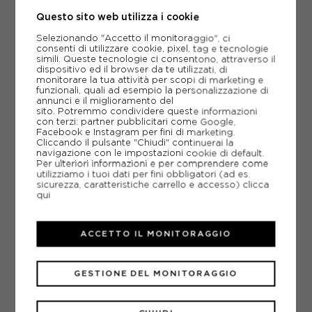
Questo sito web utilizza i cookie
AGGIUNGI AL CARRELLO
Selezionando "Accetto il monitoraggio", ci
consenti di utilizzare cookie, pixel, tag e tecnologie
simili. Queste tecnologie ci consentono, attraverso il
dispositivo ed il browser da te utilizzati, di
monitorare la tua attività per scopi di marketing e
funzionali, quali ad esempio la personalizzazione di
AGGIUNGI ALLA LISTA DEI DESIDERI
annunci e il miglioramento del
sito. Potremmo condividere queste informazioni
con terzi: partner pubblicitari come Google,
POTREBBERO INTERESSARTI ANCHE
Facebook e Instagram per fini di marketing.
SCARPE RUNNING STABILI BROOKS
Cliccando il pulsante "Chiudi" continuerai la
SCARPE RUNNING STABILI
navigazione con le impostazioni cookie di default.
Per ulteriori informazioni e per comprendere come
ARTICOLI SPORTIVI BROOKS
utilizziamo i tuoi dati per fini obbligatori (ad es.
sicurezza, caratteristiche carrello e accesso)
clicca
METODI DI PAGAMENTO
qui
ACCETTO IL MONITORAGGIO
PIÙ INFORMAZIONI
SCHEDA TECNICA
GESTIONE DEL MONITORAGGIO
GUIDA ALLE TAGLIE