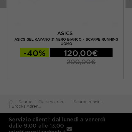
ASICS
E
ASICS GEL KAYANO 31 NERO BIANCO - SCARPE RUNNING
UOMO
-40%
120,00€
200,00€
Scarpe
Ciclismo, running e piscina
Scarpe running stabili
Brooks Adrenaline GTS 24 Navy Peony Nero - Scarpe Running Uomo
Servizio clienti: dal lunedì a venerdì
dalle 9:00 alle 13:00
info@sportlandweb.it