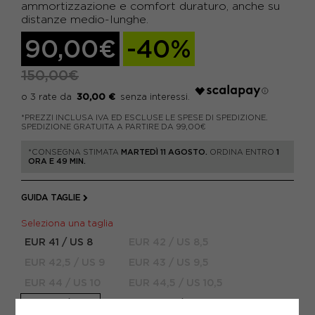
ammortizzazione e comfort duraturo, anche su
distanze medio-lunghe.
90,00€
-40%
150,00€
30,00 €
*PREZZI INCLUSA IVA ED ESCLUSE LE SPESE DI SPEDIZIONE.
SPEDIZIONE GRATUITA A PARTIRE DA 99,00€
*CONSEGNA STIMATA
MARTEDÌ 11 AGOSTO.
ORDINA ENTRO
1
ORA E 49 MIN.
GUIDA TAGLIE
Seleziona una taglia
EUR 41 / US 8
EUR 42 / US 8,5
EUR 42,5 / US 9
EUR 43 / US 9,5
EUR 44 / US 10
EUR 44,5 / US 10,5
EUR 45 / US 11
EUR 45,5 / US 11,5