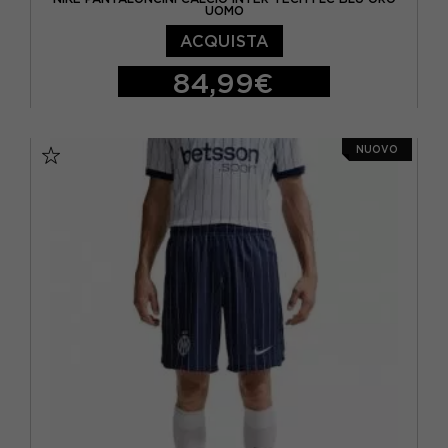
UOMO
ACQUISTA
84,99€
S
M
L
NUOVO