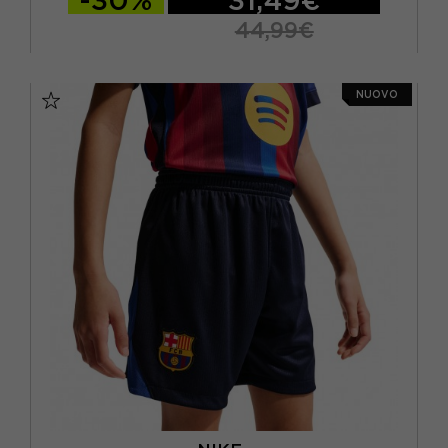
-30%
31,49€
44,99€
S
M
L
XL
NUOVO