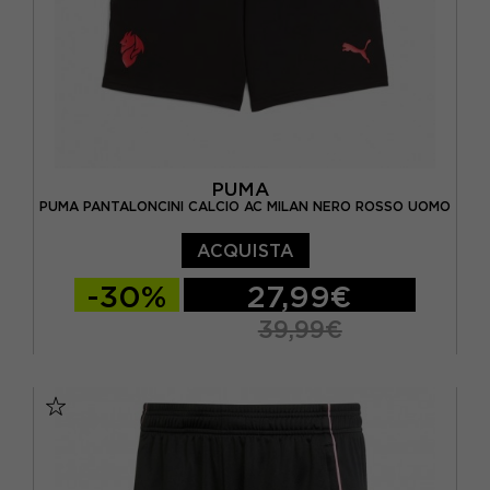
PUMA
PUMA PANTALONCINI CALCIO AC MILAN NERO ROSSO UOMO
ACQUISTA
-30%
27,99€
39,99€
140 CM / 10 A
152 CM / 12 A
164 CM / 14 A
176 CM / 16 A