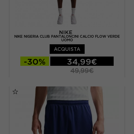
NIKE
NIKE NIGERIA CLUB PANTALONCINI CALCIO FLOW VERDE
UOMO
ACQUISTA
-30%
34,99€
49,99€
S
M
L
XL