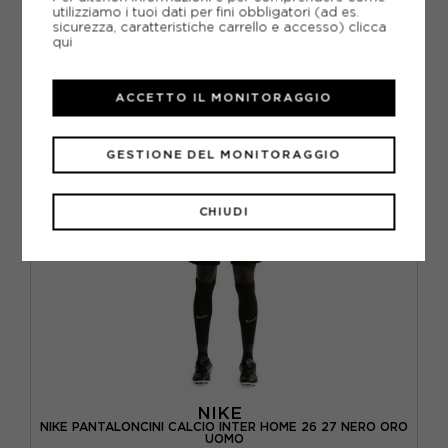
utilizziamo i tuoi dati per fini obbligatori (ad es.
sicurezza, caratteristiche carrello e accesso)
clicca
S
M
L
XL
qui
ACCETTO IL MONITORAGGIO
GESTIONE DEL MONITORAGGIO
CHIUDI
NIKE
NIKE PANTALONCINI CALCIO INTER HOME 26 27 NERO ORO
UOMO