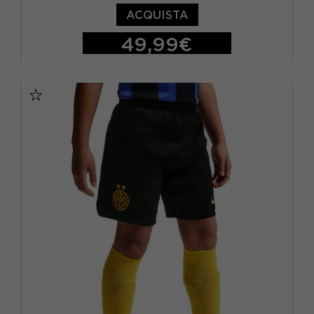
ACQUISTA
49,99€
S
M
L
XL