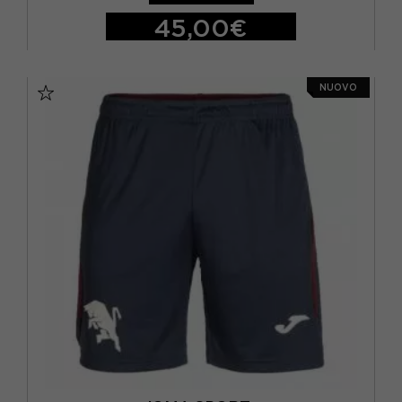
L
(18)
45,00€
M
(16)
S
M
L
XL
S
(21)
NUOVO
XL
(18)
XXL
(1)