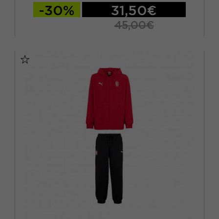
-30%
31,50€
45,00€
S
M
L
XL