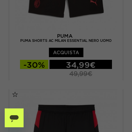
PUMA
PUMA SHORTS AC MILAN ESSENTIAL NERO UOMO
ACQUISTA
-30%
34,99€
49,99€
S
M
L
XL