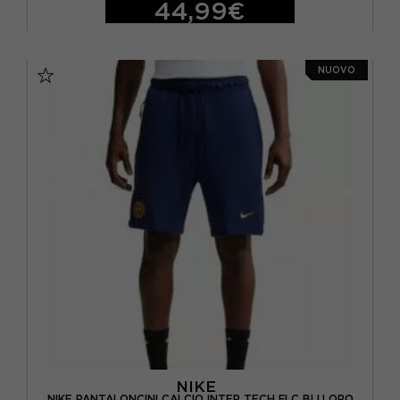
44,99€
S
M
L
XL
NUOVO
NIKE
NIKE PANTALONCINI CALCIO INTER TECH FLC BLU ORO