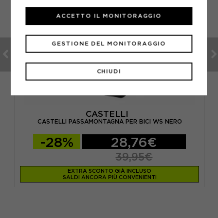
ACCETTO IL MONITORAGGIO
GESTIONE DEL MONITORAGGIO
CHIUDI
CASTELLI
RO
CASTELLI PASSAMONTAGNA PER BICI WS NERO
-28%
28,76€
39,95€
EXTRA SCONTO GIÀ INCLUSO
SALDI ANCORA PIÙ CONVENIENTI