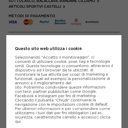
SOTTOCASCO, BALACLAVA, BANDANE CICLISMO
ARTICOLI SPORTIVI CASTELLI
METODI DI PAGAMENTO
PIÙ INFORMAZIONI
Questo sito web utilizza i cookie
SCHEDA TECNICA
Selezionando "Accetto il monitoraggio", ci
consenti di utilizzare cookie, pixel, tag e tecnologie
GUIDA ALLE TAGLIE
simili. Queste tecnologie ci consentono, attraverso il
dispositivo ed il browser da te utilizzati, di
monitorare la tua attività per scopi di marketing e
funzionali, quali ad esempio la personalizzazione di
CONSIGLIATI DA NOI
annunci e il miglioramento del
sito. Potremmo condividere queste informazioni
con terzi: partner pubblicitari come Google,
Facebook e Instagram per fini di marketing.
Cliccando il pulsante "Chiudi" continuerai la
navigazione con le impostazioni cookie di default.
Per ulteriori informazioni e per comprendere come
utilizziamo i tuoi dati per fini obbligatori (ad es.
sicurezza, caratteristiche carrello e accesso)
clicca
qui