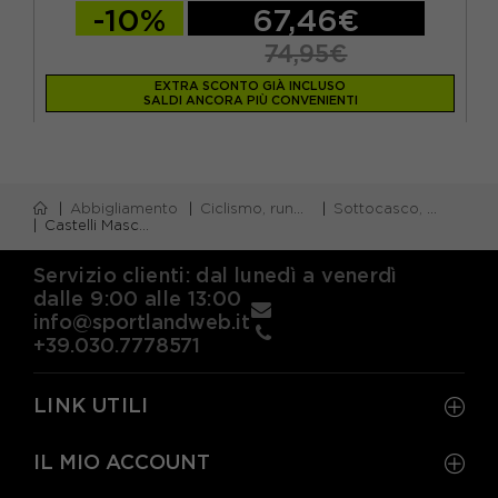
-10%
67,46€
74,95€
EXTRA SCONTO GIÀ INCLUSO
SALDI ANCORA PIÙ CONVENIENTI
Abbigliamento
Ciclismo, running e piscina
Sottocasco, balaclava, bandane ciclismo
Castelli Maschera Antivento Viso Windstopper Nero
Servizio clienti: dal lunedì a venerdì
dalle 9:00 alle 13:00
info@sportlandweb.it
+39.030.7778571
LINK UTILI
IL MIO ACCOUNT